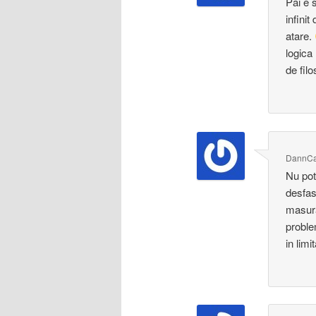
Pai e 
infini
atare.
logica 
de filo
DannCa
Nu pot
desfasu
masurat
proble
in lim