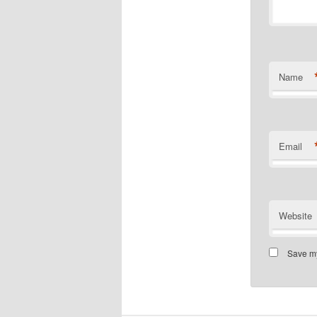
Name
Email
Website
Save my