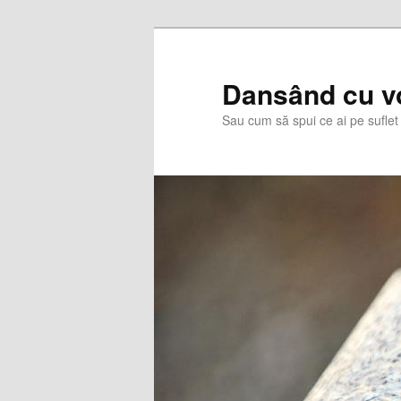
Skip
to
primary
Dansând cu v
content
Sau cum să spui ce ai pe suflet