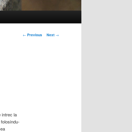
Post
←
Previous
Next
→
navigation
intrec la
 folosindu-
cea