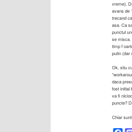
vreme). Da
avans de 1
trecand ca
asa. Ca sa
punctul un
se misca. 
timp f oar
putin (dar 
Ok, stiu cu
“workarou
daca presu
fost initia
va fi nici
puncte? D
Chiar sunt