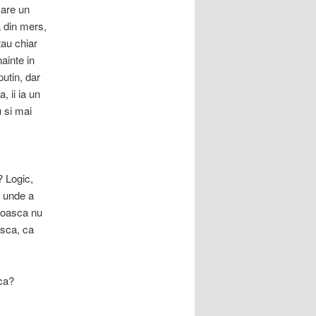
 are un
 din mers,
tau chiar
ainte in
putin, dar
 ii ia un
u si mai
 Logic,
l unde a
broasca nu
asca, ca
sca?