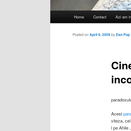
Main
Home
Contact
Azi am i
menu
Posted on
April 9, 2009
by
Dan Pop
Cine
inc
paradoxulu
Acest
par
viteza, ce
l pe Ahile 