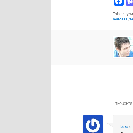
F
This entry w
testoasa
,
z
3 THOUGHTS 
Lexa
o