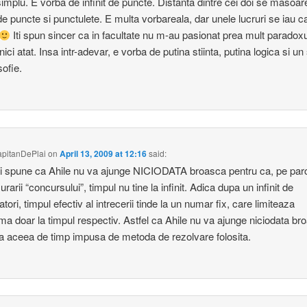
simplu. E vorba de infinit de puncte. Distanta dintre cei doi se masoar
t de puncte si punctulete. E multa vorbareala, dar unele lucruri se iau c
Iti spun sincer ca in facultate nu m-au pasionat prea mult paradoxu
nici atat. Insa intr-adevar, e vorba de putina stiinta, putina logica si un
sofie.
pitanDePlai
on
April 13, 2009 at 12:16
said:
i spune ca Ahile nu va ajunge NICIODATA broasca pentru ca, pe par
rarii “concursului”, timpul nu tine la infinit. Adica dupa un infinit de
ori, timpul efectiv al intrecerii tinde la un numar fix, care limiteaza
ma doar la timpul respectiv. Astfel ca Ahile nu va ajunge niciodata br
ita aceea de timp impusa de metoda de rezolvare folosita.