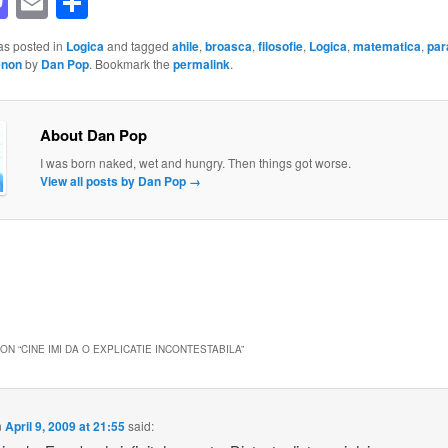
acebook
Mastodon
Email
Share
as posted in
Logica
and tagged
ahile
,
broasca
,
filosofie
,
Logica
,
matematica
,
par
enon
by
Dan Pop
. Bookmark the
permalink
.
About Dan Pop
I was born naked, wet and hungry. Then things got worse.
View all posts by Dan Pop
→
ON “
CINE IMI DA O EXPLICATIE INCONTESTABILA
”
n
April 9, 2009 at 21:55
said: