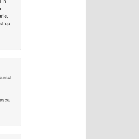
e in
a
rile,
 strop
cursul
oasca