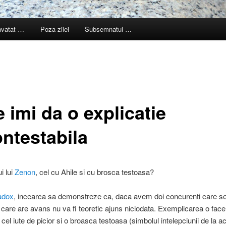
nvatat …
Poza zilei
Subsemnatul …
 imi da o explicatie
ontestabila
i lui
Zenon
, cel cu Ahile si cu brosca testoasa?
adox
, incearca sa demonstreze ca, daca avem doi concurenti care se 
l care are avans nu va fi teoretic ajuns niciodata. Exemplicarea o face
, cel iute de picior si o broasca testoasa (simbolul intelepciunii de la a