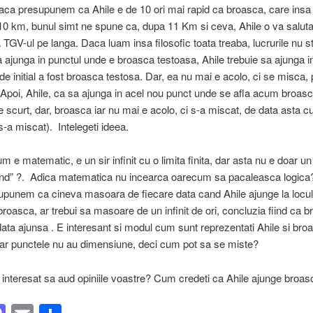
ca presupunem ca Ahile e de 10 ori mai rapid ca broasca, care insa
0 km, bunul simt ne spune ca, dupa 11 Km si ceva, Ahile o va saluta
 TGV-ul pe langa. Daca luam insa filosofic toata treaba, lucrurile nu s
 ajunga in punctul unde e broasca testoasa, Ahile trebuie sa ajunga in
de initial a fost broasca testosa. Dar, ea nu mai e acolo, ci se misca, 
Apoi, Ahile, ca sa ajunga in acel nou punct unde se afla acum broasca,
te scurt, dar, broasca iar nu mai e acolo, ci s-a miscat, de data asta c
s-a miscat). Intelegeti ideea.
m e matematic, e un sir infinit cu o limita finita, dar asta nu e doar un
nd” ?. Adica matematica nu incearca oarecum sa pacaleasca logica?
punem ca cineva masoara de fiecare data cand Ahile ajunge la locu
l broasca, ar trebui sa masoare de un infinit de ori, concluzia fiind ca 
odata ajunsa . E interesant si modul cum sunt reprezentati Ahile si bro
ar punctele nu au dimensiune, deci cum pot sa se miste?
 interesat sa aud opiniile voastre? Cum credeti ca Ahile ajunge broa