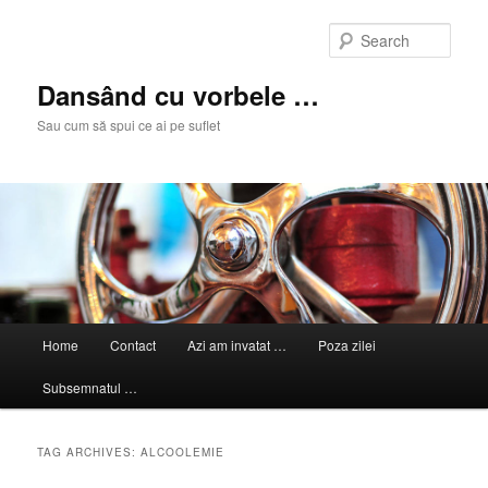
Skip
Skip
to
to
Sear
primary
secondary
content
content
Dansând cu vorbele …
Sau cum să spui ce ai pe suflet
Main
Home
Contact
Azi am invatat …
Poza zilei
menu
Subsemnatul …
TAG ARCHIVES:
ALCOOLEMIE