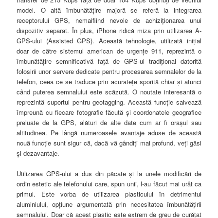
model. O altă îmbunătăţire majoră se referă la integrarea
receptorului GPS, nemaifiind nevoie de achiziţionarea unui
dispozitiv separat. În plus, iPhone ridică miza prin utilizarea A-
GPS-ului (Assisted GPS). Această tehnologie, utilizată iniţial
doar de către sistemul american de urgenţe 911, reprezintă o
îmbunătăţire semnificativă faţă de GPS-ul tradiţional datorită
folosirii unor servere dedicate pentru procesarea semnalelor de la
telefon, ceea ce se traduce prin acurateţe sporită chiar şi atunci
când puterea semnalului este scăzută. O noutate interesantă o
reprezintă suportul pentru geotagging. Această funcţie salvează
împreună cu fiecare fotografie făcută şi coordonatele geografice
preluate de la GPS, alături de alte date cum ar fi oraşul sau
altitudinea. Pe lângă numeroasele avantaje aduse de această
nouă funcţie sunt sigur că, dacă vă gândiţi mai profund, veţi găsi
şi dezavantaje.
Utilizarea GPS-ului a dus din păcate şi la unele modificări de
ordin estetic ale telefonului care, spun unii, l-au făcut mai urât ca
primul. Este vorba de utilizarea plasticului în detrimentul
aluminiului, opţiune argumentată prin necesitatea îmbunătăţirii
semnalului. Doar că acest plastic este extrem de greu de curăţat