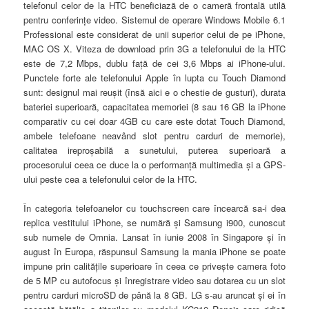
telefonul celor de la HTC beneficiază de o cameră frontală utilă
pentru conferinţe video.
Sistemul de operare Windows Mobile 6.1
Professional este considerat de unii superior celui de pe iPhone,
MAC OS X. Viteza de download prin 3G a telefonului de la HTC
este de 7,2 Mbps, dublu faţă de cei 3,6 Mbps ai iPhone-ului.
Punctele forte ale telefonului Apple în lupta cu Touch Diamond
sunt: designul mai reuşit (însă aici e o chestie de gusturi), durata
bateriei superioară, capacitatea memoriei (8 sau 16 GB la iPhone
comparativ cu cei doar 4GB cu care este dotat Touch Diamond,
ambele telefoane neavând slot pentru carduri de memorie),
calitatea ireproşabilă a sunetului, puterea superioară a
procesorului ceea ce duce la o performanţă multimedia şi a GPS-
ului peste cea a telefonului celor de la HTC.
În categoria telefoanelor cu touchscreen care încearcă sa-i dea
replica vestitului iPhone, se numără şi Samsung i900, cunoscut
sub numele de Omnia. Lansat în iunie 2008 în Singapore şi în
august în Europa, răspunsul Samsung la mania iPhone se poate
impune prin calităţile superioare în ceea ce priveşte camera foto
de 5 MP cu autofocus şi înregistrare video sau dotarea cu un slot
pentru carduri microSD de până la 8 GB. LG s-au aruncat şi ei în