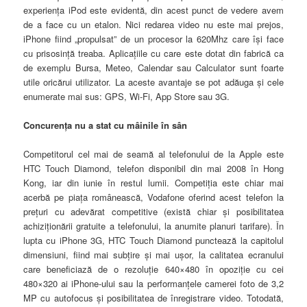
experienţa iPod este evidentă, din acest punct de vedere avem
de a face cu un etalon. Nici redarea video nu este mai prejos,
iPhone fiind „propulsat” de un procesor la 620Mhz care îşi face
cu prisosinţă treaba. Aplicaţiile cu care este dotat din fabrică ca
de exemplu Bursa, Meteo, Calendar sau Calculator sunt foarte
utile oricărui utilizator. La aceste avantaje se pot adăuga şi cele
enumerate mai sus: GPS, Wi-Fi, App Store sau 3G.
Concurenţa nu a stat cu mâinile în sân
Competitorul cel mai de seamă al telefonului de la Apple este
HTC Touch Diamond, telefon disponibil din mai 2008 în Hong
Kong, iar din iunie în restul lumii. Competiţia este chiar mai
acerbă pe piaţa românească, Vodafone oferind acest telefon la
preţuri cu adevărat competitive (există chiar şi posibilitatea
achiziţionării gratuite a telefonului, la anumite planuri tarifare). În
lupta cu iPhone 3G, HTC Touch Diamond punctează la capitolul
dimensiuni, fiind mai subţire şi mai uşor, la calitatea ecranului
care beneficiază de o rezoluţie 640×480 în opoziţie cu cei
480×320 ai iPhone-ului sau la performanţele camerei foto de 3,2
MP cu autofocus şi posibilitatea de înregistrare video. Totodată,