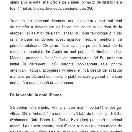
ajuns anul acesta, mai precis pe 9 iunie (prima zi de distribuţie a
fost 11 iulie), la cea de-a doua versiune, cea 3G.
Trecerea era necesară deoarece cererea pentru viteze mai mari
de transfer a devenit din ce în ce mai acută şi nu doar de la
europenii şi asiaticii deja familiarizaţi cu noua tehnologie ci chiar
şi americanii îşi doreau acest upgrade. Trebuie menţionat că
primele telefoane 3G şi-au făcut apariţia pe piaţă încă de la
începutul secolului, iar Apple nu mai putea să rămână codaş.
Modelul precedent beneficia de conectivitate Wi-Fi, preferată
iniţial în detrimentul 3G datorită popularităţii sale printre
americani. Totuşi, acoperirea wireless e încă destul de scăzută
mai ales pe bătrânul continent, o piaţă pe care gigantul american
dorea să o cucerească de asemenea.
De la vechiul la noul iPhone
Să vedem diferenţele. Prima şi cea mai importantă e desigur
viteza 3G, o îmbunătăţire semnificativă faţă de tehnologia EDGE
(Enhanced Data Rates for Global Evolution) prezentă la primul
model. La un test practic, noul iPhone a reuşit o viteză medie de
transfer de 215 Kbps faţă de doar 104 Kbps obţinuţi de vechiul