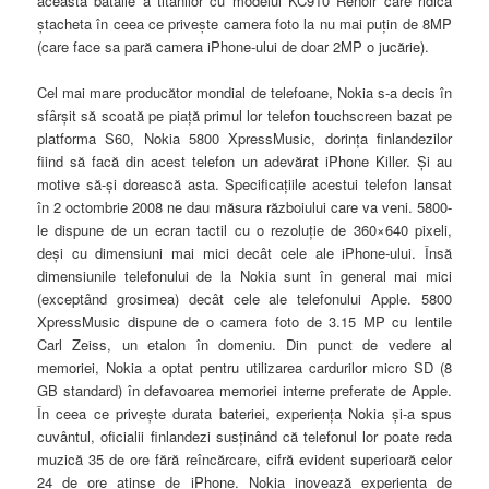
această bătălie a titanilor cu modelul KC910 Renoir care ridică
ştacheta în ceea ce priveşte camera foto la nu mai puţin de 8MP
(care face sa pară camera iPhone-ului de doar 2MP o jucărie).
Cel mai mare producător mondial de telefoane, Nokia s-a decis în
sfârşit să scoată pe piaţă primul lor telefon touchscreen bazat pe
platforma S60,
Nokia 5800 XpressMusic, dorinţa finlandezilor
fiind să facă din acest telefon un adevărat iPhone Killer. Şi au
motive să-şi dorească asta. Specificaţiile acestui telefon lansat
în 2 octombrie 2008 ne dau măsura războiului care va veni. 5800-
le dispune de un ecran tactil cu o rezoluţie de 360×640 pixeli,
deşi cu dimensiuni mai mici decât cele ale iPhone-ului. Însă
dimensiunile telefonului de la Nokia sunt în general mai mici
(exceptând grosimea) decât cele ale telefonului Apple. 5800
XpressMusic dispune de o camera foto de 3.15 MP cu lentile
Carl Zeiss, un etalon în domeniu. Din punct de vedere al
memoriei, Nokia a optat pentru utilizarea cardurilor micro SD (8
GB standard) în defavoarea memoriei interne preferate de Apple.
În ceea ce priveşte durata bateriei, experienţa Nokia şi-a spus
cuvântul, oficialii finlandezi susţinând că telefonul lor poate reda
muzică 35 de ore fără reîncărcare, cifră evident superioară celor
24 de ore atinse de iPhone. Nokia inovează experienţa de