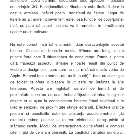
adiţionale. Lipsa camerei secundare face aproape imposibile
conferinţele 3G. Funcţionalitatea Bluetooth este limitată doar la
căştile wireless, nefiind posibil transferul de fişiere. Legat de
fişiere un alt mare inconvenient este lipsa funcţiei de copy/paste,
însă se pare că acest neajuns va fi remediat în următoarele
update-uri de software.
Nu este corect însă să enumerăm doar dezavantajele acestui
telefon. Dincolo de frenezia media, iPhone are totuşi multe
puncte forte care îl diferenţiază de concurenţă. Prima şi prima
dată frapează aspectul. iPhone e foarte reuşit din punct de
vedere al design-ului, lucru care nu mai miră când este vorba de
Apple. Ecranul touch-screen (cu multi-touch) îl face nu doar uşor
de folosit ci oferă o plăcere în utilizare rar întâlnită la alte
telefoane. Acesta are înglobaţi senzori de lumină şi de
proximitate ceea ce nu doar îmbunătăţeşte calitatea imaginilor
afişate ci şi ajută la economisirea bateriei (când telefonul e la
ureche senzorul de proximitate stinge ecranul). Efectele grafice
precum şi beneficiile date de prezenţa accelerometrului (de
exemplu rotirea pozelor la rotirea telefonului) atrag priviri şi
stârnesc invidii. Modul de interacţionare cu telefonul e complet
diferit faţă de ce eram obişnuiţi. La capitolul calitatea sunetului,