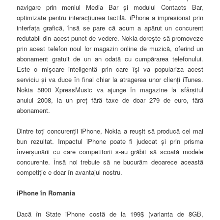
navigare prin meniul Media Bar şi modulul Contacts Bar,
optimizate pentru interacţiunea tactilă. iPhone a impresionat prin
interfaţa grafică, însă se pare că acum a apărut un concurent
redutabil din acest punct de vedere. Nokia doreşte să promoveze
prin acest telefon noul lor magazin online de muzică, oferind un
abonament gratuit de un an odată cu cumpărarea telefonului.
Este o mişcare inteligentă prin care îşi va populariza acest
serviciu şi va duce în final chiar la atragerea unor clienţi iTunes.
Nokia 5800 XpressMusic va ajunge în magazine la sfârşitul
anului 2008, la un preţ fără taxe de doar 279 de euro, fără
abonament.
Dintre toţi concurenţii iPhone, Nokia a reuşit să producă cel mai
bun rezultat. Impactul iPhone poate fi judecat şi prin prisma
înverşunării cu care competitorii s-au grăbit să scoată modele
concurente. Însă noi trebuie să ne bucurăm deoarece această
competiţie e doar în avantajul nostru.
iPhone în Romania
Dacă în State iPhone costă de la 199
$
(varianta de 8GB,