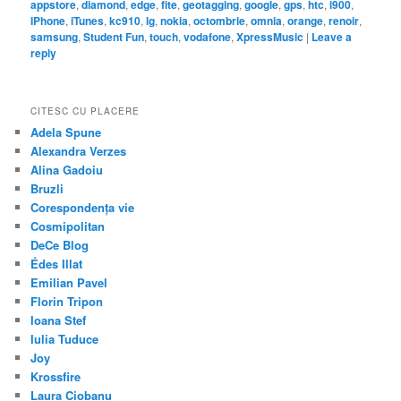
appstore
,
diamond
,
edge
,
fite
,
geotagging
,
google
,
gps
,
htc
,
i900
,
IPhone
,
iTunes
,
kc910
,
lg
,
nokia
,
octombrie
,
omnia
,
orange
,
renoir
,
samsung
,
Student Fun
,
touch
,
vodafone
,
XpressMusic
|
Leave a
reply
CITESC CU PLACERE
Adela Spune
Alexandra Verzes
Alina Gadoiu
Bruzli
Corespondența vie
Cosmipolitan
DeCe Blog
Édes Illat
Emilian Pavel
Florin Tripon
Ioana Stef
Iulia Tuduce
Joy
Krossfire
Laura Ciobanu