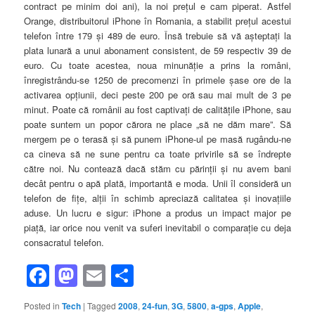
contract pe minim doi ani), la noi preţul e cam piperat. Astfel
Orange, distribuitorul iPhone în Romania, a stabilit preţul acestui
telefon între 179 şi 489 de euro. Însă trebuie să vă aşteptaţi la
plata lunară a unui abonament consistent, de 59 respectiv 39 de
euro. Cu toate acestea, noua minunăţie a prins la români,
înregistrându-se 1250 de precomenzi în primele şase ore de la
activarea opţiunii, deci peste 200 pe oră sau mai mult de 3 pe
minut. Poate că românii au fost captivaţi de calităţile iPhone, sau
poate suntem un popor cărora ne place „să ne dăm mare”. Să
mergem pe o terasă şi să punem iPhone-ul pe masă rugându-ne
ca cineva să ne sune pentru ca toate privirile să se îndrepte
către noi. Nu contează dacă stăm cu părinţii şi nu avem bani
decât pentru o apă plată, importantă e moda. Unii îl consideră un
telefon de fiţe, alţii în schimb apreciază calitatea şi inovaţiile
aduse. Un lucru e sigur: iPhone a produs un impact major pe
piaţă, iar orice nou venit va suferi inevitabil o comparaţie cu deja
consacratul telefon.
Facebook
Mastodon
Email
Share
Posted in
Tech
|
Tagged
2008
,
24-fun
,
3G
,
5800
,
a-gps
,
Apple
,