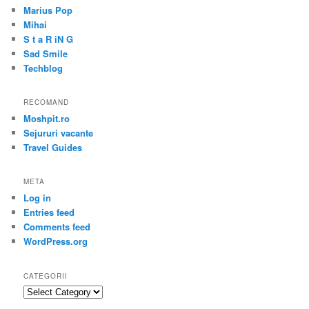
Marius Pop
Mihai
S t a R iN G
Sad Smile
Techblog
RECOMAND
Moshpit.ro
Sejururi vacante
Travel Guides
META
Log in
Entries feed
Comments feed
WordPress.org
CATEGORII
Categorii