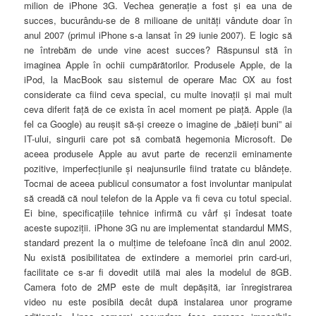
milion de iPhone 3G. Vechea generaţie a fost şi ea una de
succes, bucurându-se de 8 milioane de unităţi vândute doar în
anul 2007 (primul iPhone s-a lansat în 29 iunie 2007). E logic să
ne întrebăm de unde vine acest succes
?
Răspunsul stă în
imaginea Apple în ochii cumpărătorilor. Produsele Apple, de la
iPod, la MacBook sau sistemul de operare Mac OX au fost
considerate ca fiind ceva special, cu multe inovaţii şi mai mult
ceva diferit faţă de ce exista în acel moment pe piaţă. Apple (la
fel ca Google) au reuşit să-şi creeze o imagine de „băieţi buni” ai
IT-ului, singurii care pot să combată hegemonia Microsoft. De
aceea produsele Apple au avut parte de recenzii eminamente
pozitive, imperfecţiunile şi neajunsurile fiind tratate cu blândeţe.
Tocmai de aceea publicul consumator a fost involuntar manipulat
să creadă că noul telefon de la Apple va fi ceva cu totul special.
Ei bine, specificaţiile tehnice infirmă cu vârf şi îndesat toate
aceste supoziţii. iPhone 3G nu are implementat standardul MMS,
standard prezent la o mulţime de telefoane încă din anul 2002.
Nu există posibilitatea de extindere a memoriei prin card-uri,
facilitate ce s-ar fi dovedit utilă mai ales la modelul de 8GB.
Camera foto de 2MP este de mult depăşită, iar înregistrarea
video nu este posibilă decât după instalarea unor programe