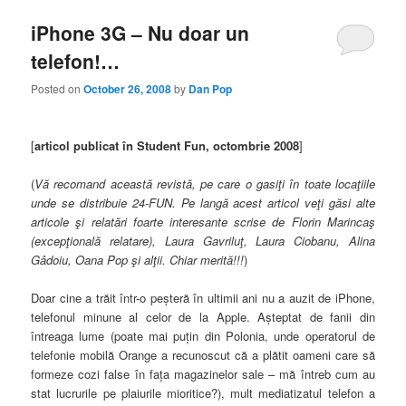
iPhone 3G – Nu doar un
telefon!…
Posted on
October 26, 2008
by
Dan Pop
[
articol publicat în Student Fun, octombrie 2008
]
(
Vă recomand această revistă, pe care o gasiţi în toate locaţiile
unde se distribuie 24-FUN. Pe langă acest articol veţi găsi alte
articole şi relatări foarte interesante scrise de Florin Marincaş
(excepţională relatare), Laura Gavriluţ, Laura Ciobanu, Alina
Gâdoiu, Oana Pop şi alţii. Chiar merită!!!
)
Doar cine a trăit într-o peşteră în ultimii ani nu a auzit de iPhone,
telefonul minune al celor de la Apple. Aşteptat de fanii din
întreaga lume (poate mai puţin din Polonia, unde operatorul de
telefonie mobilă Orange a recunoscut că a plătit oameni care să
formeze cozi false în faţa magazinelor sale – mă întreb cum au
stat lucrurile pe plaiurile mioritice?), mult mediatizatul telefon a