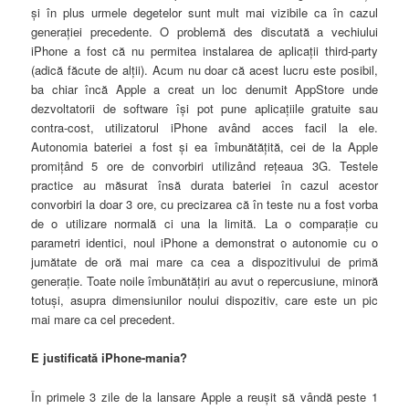
şi în plus urmele degetelor sunt mult mai vizibile ca în cazul
generaţiei precedente. O problemă des discutată a vechiului
iPhone a fost că nu permitea instalarea de aplicaţii third-party
(adică făcute de alţii). Acum nu doar că acest lucru este posibil,
ba chiar încă Apple a creat un loc denumit AppStore unde
dezvoltatorii de software îşi pot pune aplicaţiile gratuite sau
contra-cost, utilizatorul iPhone având acces facil la ele.
Autonomia bateriei a fost şi ea îmbunătăţită, cei de la Apple
promiţând 5 ore de convorbiri utilizând reţeaua 3G. Testele
practice au măsurat însă durata bateriei în cazul acestor
convorbiri la doar 3 ore, cu precizarea că în teste nu a fost vorba
de o utilizare normală ci una la limită. La o comparaţie cu
parametri identici, noul iPhone a demonstrat o autonomie cu o
jumătate de oră mai mare ca cea a dispozitivului de primă
generaţie. Toate noile îmbunătăţiri au avut o repercusiune, minoră
totuşi, asupra dimensiunilor noului dispozitiv, care este un pic
mai mare ca cel precedent.
E justificată iPhone-mania
?
În primele 3 zile de la lansare Apple a reuşit să vândă peste 1