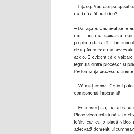
– Înţeleg. Văd aici pe specifi
mari cu atât mai bine?
– Da, aşa e. Cache-ul se refer
mult, mult mai rapidă ca mem
pe placa de bază, fiind conecta
de a păstra cele mai accesate 
acolo. E evident că o valoare
legătura dintre procesor şi pl
Performanţa procesorului este d
– Vă mulţumesc. Ce îmi puteţ
componentă importantă.
– Este esenţială, mai ales că mi
Placa video este încă un moti
ieftin, dar cu o placă video
adecvată domeniului dumneavoa