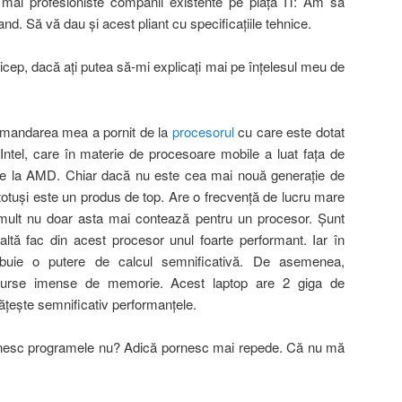
 mai profesioniste companii existente pe piaţa IT: Am să
and. Să vă dau şi acest pliant cu specificaţiile tehnice.
icep, dacă aţi putea să-mi explicaţi mai pe înţelesul meu de
comandarea mea a pornit de la
procesorul
cu care este dotat
Intel, care în materie de procesoare mobile a luat faţa de
 de la AMD. Chiar dacă nu este cea mai nouă generaţie de
 totuşi este un produs de top. Are o frecvenţă de lucru mare
 mult nu doar asta mai contează pentru un procesor. Şunt
altă fac din acest procesor unul foarte performant. Iar în
buie o putere de calcul semnificativă. De asemenea,
resurse imense de memorie. Acest laptop are 2 giga de
ţeşte semnificativ performanţele.
nesc programele nu? Adică pornesc mai repede. Că nu mă