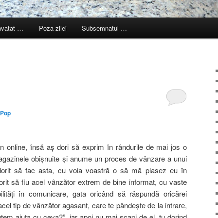
nvatat …
Poza zilei
Subsemnatul …
 Pop
online, însă aş dori să exprim în rândurile de mai jos o
magazinele obişnuite şi anume un proces de vânzare a unui
orit să fac asta, cu voia voastră o să mă plasez eu în
rit să fiu acel vânzător extrem de bine informat, cu vaste
ilităţi în comunicare, gata oricând să răspundă oricărei
 acel tip de vânzător agasant, care te pândeşte de la intrare,
utem ajuta cu ceva?”, iar apoi nu mai scapi de el, tu dorind