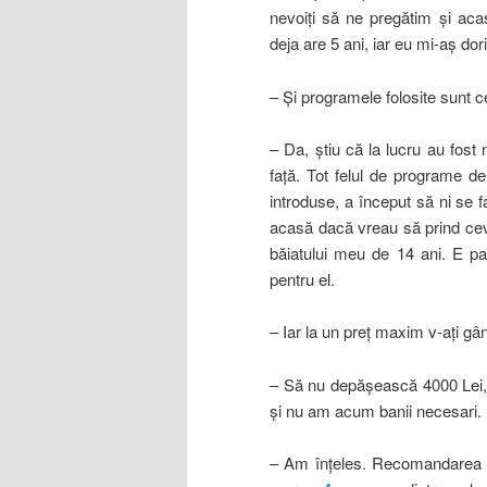
nevoiţi să ne pregătim şi aca
deja are 5 ani, iar eu mi-aş dori
– Şi programele folosite sunt ce
– Da, ştiu că la lucru au fost
faţă. Tot felul de programe de 
introduse, a început să ni se 
acasă dacă vreau să prind ceva
băiatului meu de 14 ani. E pa
pentru el.
– Iar la un preţ maxim v-aţi gân
– Să nu depăşească 4000 Lei, c
şi nu am acum banii necesari.
– Am înţeles. Recomandarea