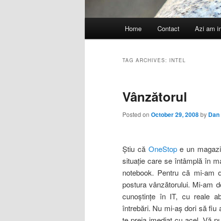
Main
Home
Contact
Azi am i
menu
TAG ARCHIVES:
INTEL
Vânzătorul
Posted on
October 29, 2008
by
Dan
Ştiu că
OneStop
e un magazin 
situaţie care se întâmplă în 
notebook. Pentru că mi-am d
postura vânzătorului. Mi-am do
cunoştinţe în IT, cu reale ab
întrebări. Nu mi-aş dori să fiu
te preia imediat cu acel „Vă p