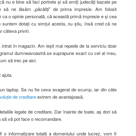
că nu e bine să faci portrete şi să emiţi judecăţi bazate pe
e să ne lăsăm „păcăliţi” de prima impresie. Am folosit
r ca o opinie personală, că această primă impresie e şi cea
suntem dotaţi cu simţul acesta, nu ştiu, însă cred că ne
câteva priviri.
 intrat în magazin. Am ieşit mai repede de la serviciu doar
rogramul dumneavoastră se suprapune exact cu cel al meu,
um să trec pe aici.
 ajuta.
 un laptop. Sa nu fie ceva exagerat de scump, iar din câte
soluţie de creditare
extrem de avantajoasă.
etaliile legate de creditare. Dar înainte de toate, aş dori să
 ca să vă pot face o recomandare.
fi o informatizare totală a domeniului unde lucrez, vom fi