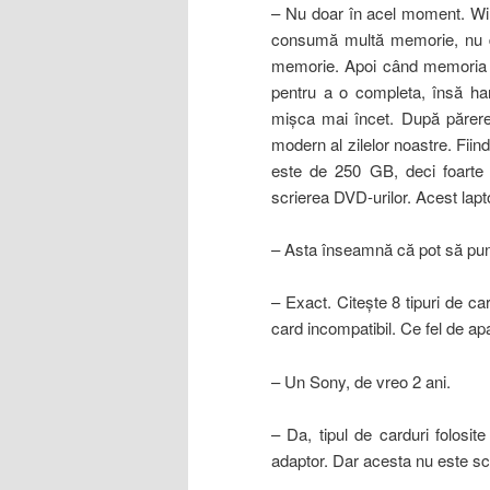
– Nu doar în acel moment. Win
consumă multă memorie, nu d
memorie. Apoi când memoria s
pentru a o completa, însă har
mişca mai încet. După părere
modern al zilelor noastre. Fii
este de 250 GB, deci foarte în
scrierea DVD-urilor. Acest lapto
– Asta înseamnă că pot să pun 
– Exact. Citeşte 8 tipuri de car
card incompatibil. Ce fel de ap
– Un Sony, de vreo 2 ani.
– Da, tipul de carduri folosi
adaptor. Dar acesta nu este s