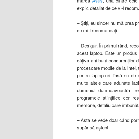
marca
Asus
, una dintre cele
explic detaliat de ce vi-l recom
– Ştiţi,
eu sincer nu mă prea pr
ce mi-l recomandaţi.
– Desigur. În primul rând, re
acest laptop. Este un produs 
câţiva ani buni concurenţilor
procesoare mobile de la Intel,
pentru laptop-uri, însă nu de
multe altele care adunate laol
domeniul dumneavoastră tre
programele ştiinţifice cer 
memorie, detaliu care îmbunătă
– Asta se vede doar când por
supăr să aştept.