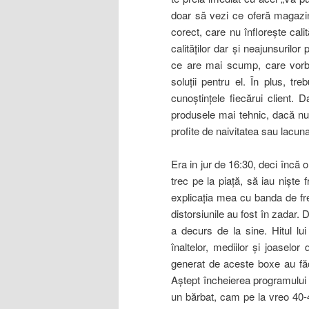
doar să vezi ce oferă magazin
corect, care nu înfloreşte cali
calităţilor dar şi neajunsurilo
ce are mai scump, care vorbeş
soluţii pentru el. În plus, t
cunoştinţele fiecărui client.
produsele mai tehnic, dacă nu,
profite de naivitatea sau lacun
Era in jur de 16:30, deci încă 
trec pe la piaţă, să iau nişt
explicaţia mea cu banda de f
distorsiunile au fost în zadar. 
a decurs de la sine. Hitul lu
înaltelor, mediilor şi joaselo
generat de aceste boxe au făc
Aştept încheierea programului 
un bărbat, cam pe la vreo 40-