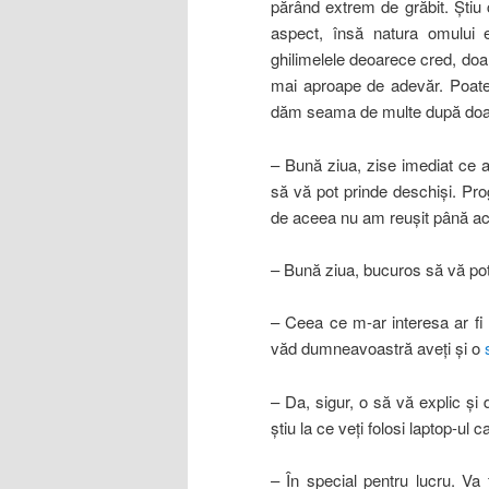
părând extrem de grăbit. Ştiu 
aspect, însă natura omului 
ghilimelele deoarece cred, doa
mai aproape de adevăr. Poate 
dăm seama de multe după doar 
– Bună ziua, zise imediat ce a
să vă pot prinde deschişi. P
de aceea nu am reuşit până ac
– Bună ziua, bucuros să vă pot
– Ceea ce m-ar interesa ar fi
văd dumneavoastră aveţi şi o
– Da, sigur, o să vă explic şi d
ştiu la ce veţi folosi laptop-ul
– În special pentru lucru. Va 