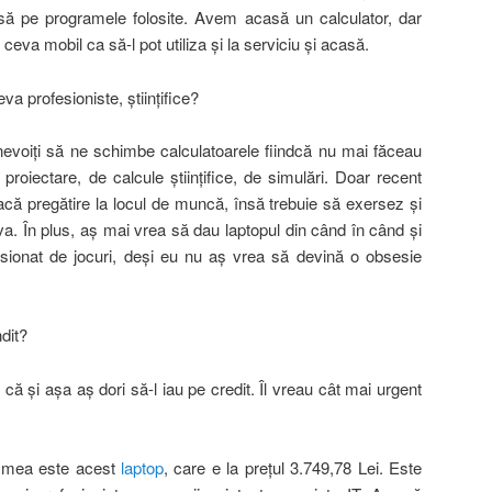
să pe programele folosite. Avem acasă un calculator, dar
 ceva mobil ca să-l pot utiliza şi la serviciu şi acasă.
va profesioniste, ştiinţifice?
 nevoiţi să ne schimbe calculatoarele fiindcă nu mai făceau
proiectare, de calcule ştiinţifice, de simulări. Doar recent
facă pregătire la locul de muncă, însă trebuie să exersez şi
. În plus, aş mai vrea să dau laptopul din când în când şi
sionat de jocuri, deşi eu nu aş vrea să devină o obsesie
dit?
ă şi aşa aş dori să-l iau pe credit. Îl vreau cât mai urgent
 mea este acest
laptop
, care e la preţul 3.749,78 Lei. Este