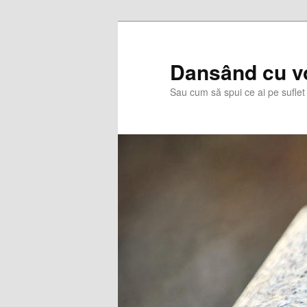
Skip
Skip
to
to
primary
secondary
Dansând cu v
content
content
Sau cum să spui ce ai pe suflet