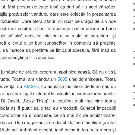
ul. Mai presus de toate însă aş dori să fiu acel vânzător
tăţile produselor vândute, care este obiectiv în prezentarea
r produselor. Care oferă sfaturi nu doar de dragul de a vinde
te cu posibilul client în speranţa găsirii celei mai bune
rebuie să aibă acea calitate de a se mula pe caracterul şi
 Dacă clientul e un bun cunoscător în domeniu să prezinte
 să încerce să prezinte pe limbajul acestuia, fără însă să
a de cunoştinţe IT a acestuia.
o jumătate de oră din program, apoi plec acasă. Să nu uit să
e fructe. Tocmai am vândut un
5005
unei domnişoare. Toată
recvenţă, cu
RMS-ul
, cu acustica incintelor de lemn sau cu
Dar apoi am legat sistemul la calculator, iar vânzarea practic
i Dj David, „Sexy Thing” i-a explicat mult mai bine teoria
r decât aş fi putut să o fac eu vreodată. Sunetul impecabil
ut-o chiar să şi danseze, ce să mai zic de achiziţionare.
de azi. Uşa magazinului se deschide însă încetişor şi intră
45 de ani, îmbrăcat decent, însă deloc în ton cum moda şi