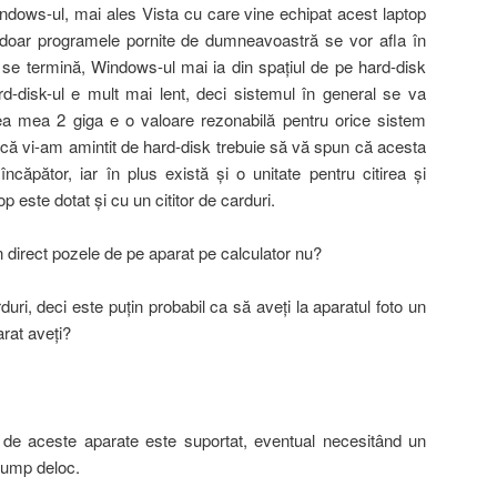
dows-ul, mai ales Vista cu care vine echipat acest laptop
oar programele pornite de dumneavoastră se vor afla în
e termină, Windows-ul mai ia din spaţiul de pe hard-disk
d-disk-ul e mult mai lent, deci sistemul în general se va
a mea 2 giga e o valoare rezonabilă pentru orice sistem
ndcă vi-am amintit de hard-disk trebuie să vă spun că acesta
căpător, iar în plus există şi o unitate pentru citirea şi
p este dotat şi cu un cititor de carduri.
direct pozele de pe aparat pe calculator nu?
duri, deci este puţin probabil ca să aveţi la aparatul foto un
arat aveţi?
te de aceste aparate este suportat, eventual necesitând un
cump deloc.