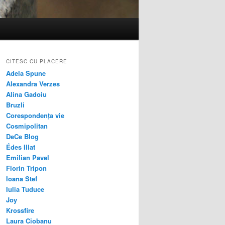
CITESC CU PLACERE
Adela Spune
Alexandra Verzes
Alina Gadoiu
Bruzli
Corespondența vie
Cosmipolitan
DeCe Blog
Édes Illat
Emilian Pavel
Florin Tripon
Ioana Stef
Iulia Tuduce
Joy
Krossfire
Laura Ciobanu