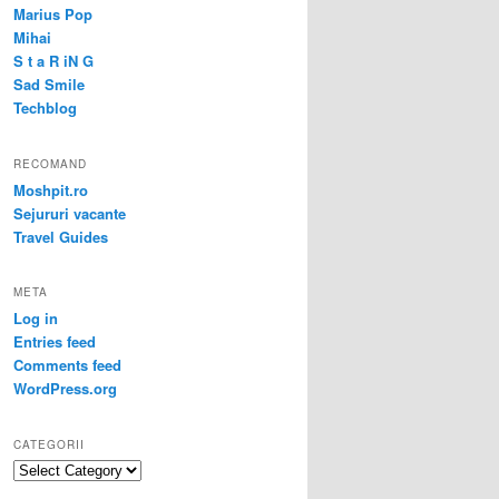
Marius Pop
Mihai
S t a R iN G
Sad Smile
Techblog
RECOMAND
Moshpit.ro
Sejururi vacante
Travel Guides
META
Log in
Entries feed
Comments feed
WordPress.org
CATEGORII
Categorii