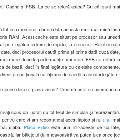
caţii Cache şi FSB. La ce se referă astea? Cu cât sunt mai
ă tot la o memorie, dar de data aceasta mult mai mică însă
oria RAM. Acest cache este situat pe procesor sau uneori
t prin legături extrem de rapide, la procesor. Rolul ei este
date, deci procesorul caută prima şi prima dată după date,
 mai mare duce la performanţe mai mari. FSB se referă la
aca de bază, deci în final legătura cu celelalte componente.
irect proporţională cu lăţimea de bandă a acestei legături.
i spune despre placa video? Cred că este de asemenea o
-aţi spus că lucraţi cu tot felul de simulări şi reprezentări.
v pentru care vi-am recomandat acest laptop şi nu
unul
mai
 mai slabă.
Placa video
este una într-adevăr de calitate,
stră, iar băieţelul dumneavoastră va putea juca orice joc