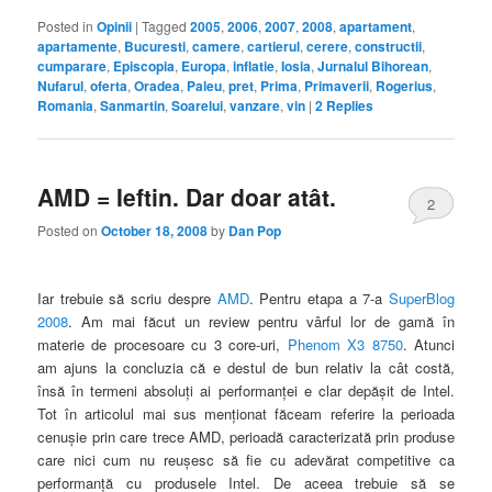
Posted in
Opinii
|
Tagged
2005
,
2006
,
2007
,
2008
,
apartament
,
apartamente
,
Bucuresti
,
camere
,
cartierul
,
cerere
,
constructii
,
cumparare
,
Episcopia
,
Europa
,
inflatie
,
Iosia
,
Jurnalul Bihorean
,
Nufarul
,
oferta
,
Oradea
,
Paleu
,
pret
,
Prima
,
Primaverii
,
Rogerius
,
Romania
,
Sanmartin
,
Soarelui
,
vanzare
,
vin
|
2
Replies
AMD = Ieftin. Dar doar atât.
2
Posted on
October 18, 2008
by
Dan Pop
Iar trebuie să scriu despre
AMD
. Pentru etapa a 7-a
SuperBlog
2008
. Am mai făcut un review pentru vârful lor de gamă în
materie de procesoare cu 3 core-uri,
Phenom X3 8750
. Atunci
am ajuns la concluzia că e destul de bun relativ la cât costă,
însă în termeni absoluţi ai performanţei e clar depăşit de Intel.
Tot în articolul mai sus menţionat făceam referire la perioada
cenuşie prin care trece AMD, perioadă caracterizată prin produse
care nici cum nu reuşesc să fie cu adevărat competitive ca
performanţă cu produsele Intel. De aceea trebuie să se