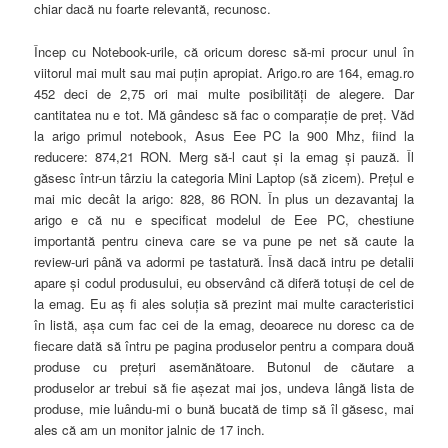
chiar dacă nu foarte relevantă, recunosc.
Încep cu Notebook-urile, că oricum doresc să-mi procur unul în
viitorul mai mult sau mai puţin apropiat. Arigo.ro are 164, emag.ro
452 deci de 2,75 ori mai multe posibilităţi de alegere. Dar
cantitatea nu e tot. Mă gândesc să fac o comparaţie de preţ. Văd
la arigo primul notebook, Asus Eee PC la 900 Mhz, fiind la
reducere: 874,21 RON. Merg să-l caut şi la emag şi pauză. Îl
găsesc într-un târziu la categoria Mini Laptop (să zicem). Preţul e
mai mic decât la arigo: 828, 86 RON. În plus un dezavantaj la
arigo e că nu e specificat modelul de Eee PC, chestiune
importantă pentru cineva care se va pune pe net să caute la
review-uri până va adormi pe tastatură. Însă dacă intru pe detalii
apare şi codul produsului, eu observând că diferă totuşi de cel de
la emag. Eu aş fi ales soluţia să prezint mai multe caracteristici
în listă, aşa cum fac cei de la emag, deoarece nu doresc ca de
fiecare dată să întru pe pagina produselor pentru a compara două
produse cu preţuri asemănătoare. Butonul de căutare a
produselor ar trebui să fie aşezat mai jos, undeva lângă lista de
produse, mie luându-mi o bună bucată de timp să îl găsesc, mai
ales că am un monitor jalnic de 17 inch.