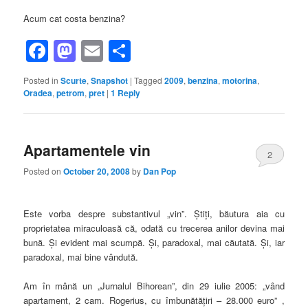
Acum cat costa benzina?
Facebook
Mastodon
Email
Share
Posted in
Scurte
,
Snapshot
|
Tagged
2009
,
benzina
,
motorina
,
Oradea
,
petrom
,
pret
|
1
Reply
Apartamentele vin
2
Posted on
October 20, 2008
by
Dan Pop
Este vorba despre substantivul „vin”. Ştiţi, băutura aia cu
proprietatea miraculoasă că, odată cu trecerea anilor devina mai
bună. Şi evident mai scumpă. Şi, paradoxal, mai căutată. Şi, iar
paradoxal, mai bine vândută.
Am în mână un „Jurnalul Bihorean”, din 29 iulie 2005: „vând
apartament, 2 cam. Rogerius, cu îmbunătăţiri – 28.000 euro” ,