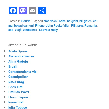
Facebook
Mastodon
Email
Share
Posted in
Scurte
|
Tagged
americani
,
banc
,
belgieni
,
bill gates
,
cei
mai bogati oameni
,
IPhone
,
John Rockefeller
,
PIB
,
pret
,
Romania
,
sec
,
viaţă
,
zimbabwe
|
Leave a reply
CITESC CU PLACERE
Adela Spune
Alexandra Verzes
Alina Gadoiu
Bruzli
Corespondența vie
Cosmipolitan
DeCe Blog
Édes Illat
Emilian Pavel
Florin Tripon
Ioana Stef
Iulia Tuduce