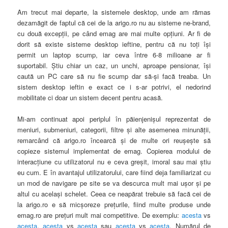
Am trecut mai departe, la sistemele desktop, unde am rămas
dezamăgit de faptul că cei de la arigo.ro nu au sisteme ne-brand,
cu două excepţii, pe când emag are mai multe opţiuni. Ar fi de
dorit să existe sisteme desktop ieftine, pentru că nu toţi îşi
permit un laptop scump, iar ceva între 6-8 milioane ar fi
suportabil. Ştiu chiar un caz, un unchi, aproape pensionar, îşi
caută un PC care să nu fie scump dar să-şi facă treaba. Un
sistem desktop ieftin e exact ce i s-ar potrivi, el nedorind
mobilitate ci doar un sistem decent pentru acasă.
Mi-am continuat apoi periplul în păienjenişul reprezentat de
meniuri, submeniuri, categorii,
filtre şi alte asemenea minunăţii,
remarcând că arigo.ro încearcă şi de multe ori reuşeşte să
copieze sistemul implementat de emag. Copierea modului de
interacţiune cu utilizatorul nu
e ceva greşit, imoral sau mai ştiu
eu cum. E în avantajul utilizatorului, care fiind deja familiarizat cu
un mod de navigare pe site se va descurca mult mai uşor şi pe
altul cu acelaşi schelet. Ceea ce neapărat trebuie să facă cei de
la arigo.ro e să micşoreze preţurile, fiind multe produse unde
emag.ro are preţuri mult mai competitive. De exemplu:
acesta
vs
acesta
,
acesta
vs
acesta
sau
acesta
vs
acesta
. Numărul de