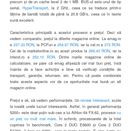
precum şi de un cache level 2 de 1 MB. BUS-ul este unul de tip
serial,
HyperTransport
,
la 2 GHz, ceea ce se traduce printr-o
lăţime de bandă totală de până la 20.8 GB/s, ceea ce în teorie
sună excelent.
Caracteristica principală a acestui procesor e preţul. Deci să
vedem comparativ, preţul la diferite magazine online. La emag.ro
e
237,33 RON
, la PCFun e
254,67 RON
, iar la cel.ro e
272 RON
.
Cei de la marketonline.ro au acest produs la
269,43 RON
, iar la
intend.ro e
252.10 RON
. Dintre marile magazine online de
calculatoare, se pare că emag afişează cel mai bun preţ, însă
înainte de a face achiziţia e bine să verificaţi condiţiile de
transport, garanţie, returnare, etc. Pentru că poate coroborate
toate aceste aspecte vor da ca oportunitate mai bună un alt
magazin online.
Preţul e ok, să vedem performanţele. Un
review interesant
, scote
la iveală unele lucruri interesante. Astfel, în general performanţa
5200+ este doar puţin sub cea a lui Athlon 64 FX-62, procesor
cu
un preţ cu mult mai mare
. În schimb, procesoarele de la Intel
cuprinse în benchmark, Core 2 DUO E6600 şi Core 2 DUO
E6700 „îl fac” pe 5200+ cam la toate testele. E clar, lupta cu