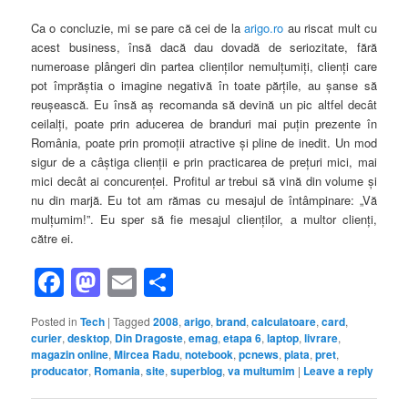
Ca o concluzie, mi se pare că cei de la
arigo.ro
au riscat mult cu
acest business, însă dacă dau dovadă de seriozitate, fără
numeroase plângeri din partea clienţilor nemulţumiţi, clienţi care
pot împrăştia o imagine negativă în toate părţile, au şanse să
reuşească. Eu însă aş recomanda să devină un pic altfel decât
ceilalţi, poate prin aducerea de branduri mai puţin prezente în
România, poate prin promoţii atractive şi pline de inedit. Un mod
sigur de a câştiga clienţii e prin practicarea de preţuri mici, mai
mici decât ai concurenţei. Profitul ar trebui să vină din volume şi
nu din marjă. Eu tot am rămas cu mesajul de întâmpinare: „Vă
mulţumim!”. Eu sper să fie mesajul clienţilor, a multor clienţi,
către ei.
Facebook
Mastodon
Email
Share
Posted in
Tech
|
Tagged
2008
,
arigo
,
brand
,
calculatoare
,
card
,
curier
,
desktop
,
Din Dragoste
,
emag
,
etapa 6
,
laptop
,
livrare
,
magazin online
,
Mircea Radu
,
notebook
,
pcnews
,
plata
,
pret
,
producator
,
Romania
,
site
,
superblog
,
va multumim
|
Leave a reply