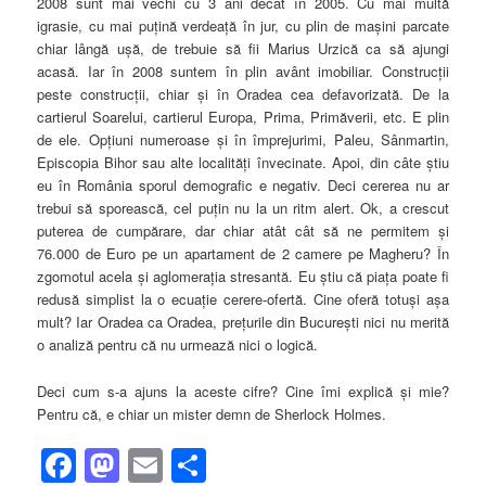
2008 sunt mai vechi cu 3 ani decât în 2005. Cu mai multă
igrasie, cu mai puţină verdeaţă în jur, cu plin de maşini parcate
chiar lângă uşă, de trebuie să fii Marius Urzică ca să ajungi
acasă. Iar în 2008 suntem în plin avânt imobiliar. Construcţii
peste construcţii, chiar şi în Oradea cea defavorizată. De la
cartierul Soarelui, cartierul Europa, Prima, Primăverii, etc. E plin
de ele. Opţiuni numeroase şi în împrejurimi, Paleu, Sânmartin,
Episcopia Bihor sau alte localităţi învecinate. Apoi, din câte ştiu
eu în România sporul demografic e negativ. Deci cererea nu ar
trebui să sporească, cel puţin nu la un ritm alert. Ok, a crescut
puterea de cumpărare, dar chiar atât cât să ne permitem şi
76.000 de Euro pe un apartament de 2 camere pe Magheru? În
zgomotul acela şi aglomeraţia stresantă. Eu ştiu că piaţa poate fi
redusă simplist la o ecuaţie cerere-ofertă. Cine oferă totuşi aşa
mult? Iar Oradea ca Oradea, preţurile din Bucureşti nici nu merită
o analiză pentru că nu urmează nici o logică.
Deci cum s-a ajuns la aceste cifre? Cine îmi explică şi mie?
Pentru că, e chiar un mister demn de Sherlock Holmes.
Facebook
Mastodon
Email
Share