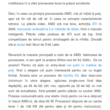
mobilizeze în a oferi procesoare bune la preţuri excelente.
Deci, în ceea ce priveşte procesoarele AMD, mă uit iniţial la preţ,
apoi să fie cât de cât ok în ceea ce priveşte caracteristicile
tehnice. La plăcile video, AMD stă mai bine, achiziţia
ATI
în
2006,
tranzacţie evaluată la 5,4 miliarde de dolari
, fiind o mişcare
inteligentă. Plăcile video produse de ATI sunt de top, fiind
competitoare de temut pentru omoloagele de la nVidia. Dovadă
stă şi
acest
test făcut de X-bit Labs.
Revenind la meseria principală a celor de la AMD, fabricarea de
procesoare, m-am oprit la analiza Athlon-ului 64 X2 5200+. De ce
acesta
? Pentru c
ă este un entry-level
cel puţin în materie de
preţ
, fiind o alegere cel puţin interesantă pentru cei cu buget
limitat. Acesta este un procesor din
familia X2
, deci dual-core
(minimum în orice alegere, opţiunea single-core fiind deja
depăşită), pe 64 de biţi (din nou, opţiunile pe 32 de biţi nu mai
sunt de actualitate), fiind pretabil pentru plăcile cu socket AM2.
Puterea consumată este una relativ mică pentru ce ne-a obişnuit
în trecut AMD-ul, de doar 65 W. Procesorul dispune de un cache
level 1 de 128 KB (64 pentru date şi 64 pentru instrucţiuni),