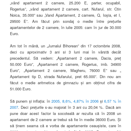
„vând apartament 2 camere, 25.200 E, parter, ocupabil,
Rogerius”, „vând apartament 2 camere, cart. Nufarul, str. Ctin
Noica, 35.000” sau „Vand Apartament, 2 camere, Q, Ioşia, et I,
29500 E”. Am făcut prin sondaj o medie între preţurile
apartamentelor de 2 camere, în iulie 2005: cam în jur de 30.000
Euro.
Am tot în mână, un „Jurnalul Bihorean” din 17 octombrie 2008,
deci cu aproximativ 3 ani si 3 luni mai în vârstă decât
precedentul. Să vedem: „Apartament 2 camere, Dacia, preţ
50.000 Euro”, „Apartament 2 camere, Rogerius, imb. 34900
Euro”, „Apartament 2 camere, Magheru, 76000 E” sau „
Apartament tip D, strada Nufarului, pret 65.000”. Din nou am
făcut o medie aritmetica de gimnaziu şi am obţinut cifra de
51.000 Euro.
Să punem şi inflaţia: în
2005, 8,6%,
4,87% în 2006
şi
6,57 % în
2007
. Deci preţurile s-au majorat în 3 ani cu 20,04 %. Dacă am
pune doar acest factor la socoteală ar rezulta că în 2008 un
apartament de 2 camere ar trebui să fie în medie 36000 Euro. Şi
să ţinem seama că e vorba de apartamente ceauşiste, care în