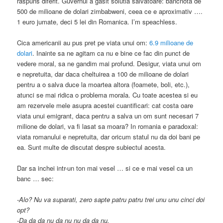
raspuns diferit. Guvernul a gasit solutia salvatoare: bancnota de
500 de milioane de dolari zimbabweni, ceea ce e aproximativ ….
1 euro jumate, deci 5 lei din Romanica. I’m speachless.
Cica americanii au pus pret pe viata unui om:
6.9 milioane de
dolari
. Inainte sa ne agitam ca nu e bine ce fac din punct de
vedere moral, sa ne gandim mai profund. Desigur, viata unui om
e nepretuita, dar daca cheltuirea a 100 de milioane de dolari
pentru a o salva duce la moartea altora (foamete, boli, etc.),
atunci se mai ridica o problema morala. Cu toate acestea si eu
am rezervele mele asupra acestei cuantificari: cat costa oare
viata unui emigrant, daca pentru a salva un om sunt necesari 7
milione de dolari, va fi lasat sa moara? In romania e paradoxal:
viata romanului e nepretuita, dar oricum statul nu da doi bani pe
ea. Sunt multe de discutat despre subiectul acesta.
Dar sa inchei intr-un ton mai vesel … si ce e mai vesel ca un
banc … sec:
-Alo? Nu va suparati, zero sapte patru patru trei unu unu cinci doi
opt?
-Da da da nu da nu nu da da nu.