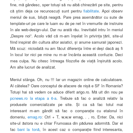
fine, mă gândesc, sper totuşi să nu aibă chinezării pe site, pentru
că ştim deja ce recunoscuţi sunt pentru
fiabilitate
. Apoi observ
meniul de sus, biluţă neagră. Pare prea asemănător cu sute de
template-uri pe care le luam eu de pe net în vremurile de instruire
în ale web-design-ului. Dar nu arată rău. Inevitabil intru în meniul
„Despre noi”. Acolo văd că m-am înşelat în privinţa ţării, site-ul
fiind inspirat din cultura altor asiatici, şi anume samuraii japonezi.
Mă scuz: niciodată nu am făcut diferenţa între ei deşi dacă aş fi
în locul lor nici pe mine nu m-ar încânta această confuzie. Deci
mea culpa. Nu citesc întreaga filozofie de viaţă înşiruită acolo.
Am alte lucruri de analizat.
Meniul stânga. Oh, nu !!! Iar un magazin online de calculatoare.
Al câtelea? Oare conceptul de afacere de nişă e SF în Romania?
Totuşi hai să vedem ce aduce diferit arigo.ro. Mă uit din nou pe
pcnews.ro la etapa a 6-a
. Trebuie să fac o analiză relativ la
produsele comercializate pe site. Şi ca să fac totul mai
interesant m-am gândit să fac o comparaţie cu etalonul în
domeniu,
emag.ro
: Ctrl + T, w,w,w emag, . , ro, Enter. Da, nici
site-ul ăstora nu e chiar Frumoasa din pădurea adormită. Dar ei
fac
bani la tonă
, în acest caz o comparaţie fiind interesanta,