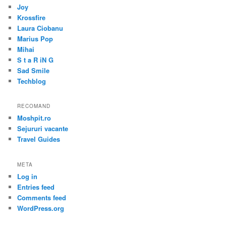
Joy
Krossfire
Laura Ciobanu
Marius Pop
Mihai
S t a R iN G
Sad Smile
Techblog
RECOMAND
Moshpit.ro
Sejururi vacante
Travel Guides
META
Log in
Entries feed
Comments feed
WordPress.org