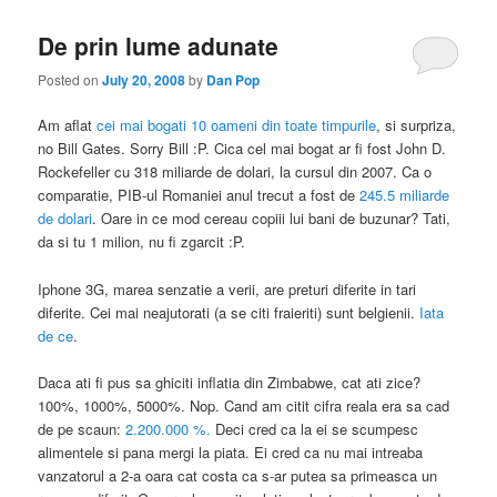
De prin lume adunate
Posted on
July 20, 2008
by
Dan Pop
Am aflat
cei mai bogati 10 oameni din toate timpurile
, si surpriza,
no Bill Gates. Sorry Bill :P. Cica cel mai bogat ar fi fost John D.
Rockefeller cu 318 miliarde de dolari, la cursul din 2007. Ca o
comparatie, PIB-ul Romaniei anul trecut a fost de
245.5 miliarde
de dolari
. Oare in ce mod cereau copiii lui bani de buzunar? Tati,
da si tu 1 milion, nu fi zgarcit :P.
Iphone 3G, marea senzatie a verii, are preturi diferite in tari
diferite. Cei mai neajutorati (a se citi fraieriti) sunt belgienii.
Iata
de ce
.
Daca ati fi pus sa ghiciti inflatia din Zimbabwe, cat ati zice?
100%, 1000%, 5000%. Nop. Cand am citit cifra reala era sa cad
de pe scaun:
2.200.000 %.
Deci cred ca la ei se scumpesc
alimentele si pana mergi la piata. Ei cred ca nu mai intreaba
vanzatorul a 2-a oara cat costa ca s-ar putea sa primeasca un