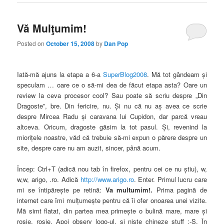
Vă Mulţumim!
Posted on
October 15, 2008
by
Dan Pop
Iată-mă ajuns la etapa a 6-a
SuperBlog2008
. Mă tot gândeam şi
speculam … oare ce o să-mi dea de făcut etapa asta? Oare un
review la ceva procesor cool? Sau poate să scriu despre „Din
Dragoste”, bre. Din fericire, nu. Şi nu că nu aş avea ce scrie
despre Mircea Radu şi caravana lui Cupidon, dar parcă vreau
altceva. Oricum, dragoste găsim la tot pasul. Şi, revenind la
mioriţele noastre, văd că trebuie să-mi expun o părere despre un
site, despre care nu am auzit, sincer, până acum.
Încep: Ctrl+T (adică nou tab în firefox, pentru cei ce nu ştiu), w,
w,w, arigo, .ro. Adică
http://www.arigo.ro
. Enter. Primul lucru care
mi se întipăreşte pe retină:
Va multumim!.
Prima pagină de
internet care îmi mulţumeşte pentru că îi ofer onoarea unei vizite.
Mă simt flatat, din partea mea primeşte o bulină mare, mare şi
roşie, roşie. Apoi observ logo-ul, şi nişte chineze stuff :-S. În