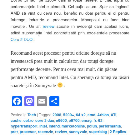
performanţele Intel e pierdută. Cel puţin acum. Sper ca inginerii
AMD să vină cu ceva nou, benefic nu doar pentru ei ci pentru
întreaga industrie a procesoarelor. Monopolul nu face bine
inovaţiei. Un alt
review
scoate în evidenţă cam acelaşi lucru,
adică supremaţia Intel concretizată prin excelentele procesoare
Core 2 DUO
.
Recomand acest procesor pentru oricine doreşte să nu
investească prea mult în calculator, dar totuşi doreşte
performanţe decente. Pentru ceva mai mult, din păcate
pentru AMD, recomand Intel. Cu speranţa că totuşi va răsări
soarele şi în Sunnyvale
.
Facebook
Mastodon
Email
Share
Posted in
Tech
|
Tagged
2008
,
5200+
,
64 x2
,
amd
,
Athlon
,
ATI
,
cache
,
cel.ro
,
core 2 duo
,
e6600
,
e6700
,
emag
,
fx-62
,
hypertransport
,
intel
,
intend
,
marketonline
,
pcfun
,
performanta
,
pret
,
procesor
,
recenzie
,
review
,
sunnyvale
,
superblog
|
2
Replies