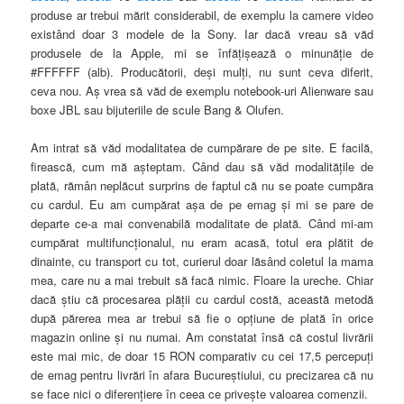
produse ar trebui mărit considerabil, de exemplu la camere video
existând doar 3 modele de la Sony. Iar dacă vreau să văd
produsele de la Apple, mi se înfăţişează o minunăţie de
#FFFFFF (alb). Producătorii, deşi mulţi, nu sunt ceva diferit,
ceva nou. Aş vrea să văd de exemplu notebook-uri Alienware sau
boxe JBL sau bijuteriile de scule Bang & Olufen.
Am intrat să văd modalitatea de cumpărare de pe site. E facilă,
firească, cum mă aşteptam. Când dau să văd modalităţile de
plată, rămân neplăcut surprins de faptul că nu se poate cumpăra
cu cardul. Eu am cumpărat aşa de pe emag şi mi se pare de
departe ce-a mai convenabilă modalitate de plată. Când mi-am
cumpărat multifuncţionalul, nu eram acasă, totul era plătit de
dinainte, cu transport cu tot, curierul doar lăsând coletul la mama
mea, care nu a mai trebuit să facă nimic. Floare la ureche. Chiar
dacă ştiu că procesarea plăţii cu cardul costă, această metodă
după părerea mea ar trebui să fie o opţiune de plată în orice
magazin online şi nu numai. Am constatat însă că costul livrării
este mai mic, de doar 15 RON comparativ cu cei 17,5 percepuţi
de emag pentru livrări în afara Bucureştiului, cu precizarea că nu
se face nici o diferenţiere în ceea ce priveşte valoarea comenzii.