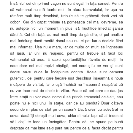
Însă nici cei din primul vagon nu sunt egali în faţa şansei. Pentru
că vatmanul nu stă foarte mult în afara tramvaiului, iar uşa nu
rămâne mult timp deschisă, trebuie să te grăbeşti dacă vrei să
cobori. Cei din capăt trebuie să pornească cel mai devreme, să
nu aştepte nici un moment în plus, să fructifice imediat şansa
dăruită. Cei din faţă, au mai mult timp de gândire, ei pot analiza
mai îndelung dacă merită riscul sau nu, ei pot lua o decizie fiind
mai informaţi. Uşa nu e mare, iar de multe ori mulţi se înghesuie
să iasă, iar unii nu reuşesc, pentru că trebuie să facă loc
vatmanului să urce. E cazul oportunităţilor râvnite de mulţi, în
care doar cei mai rapizi câştigă, cei care ştiu ce vor şi sunt
decişi să-şi ducă la îndeplinire dorinţa. Aceia sunt oamenii
puternici, cei pentru care fiecare uşă deschisă înseamnă o nouă
încăpere de vizitat, iar o uşă închisă nu înseamnă neapărat că
nu vor face rost de cheie în viitor. Poate că cei care se dau jos
între staţii nu vor avea norocul să prindă tramvaiul celălalt, sau
poate nu e nici unul în staţie, dar ce au pierdut? Doar câteva
secunde în plus de stat pe un scaun? Dacă crezi cu adevărat în
ceva, dacă îţi doreşti mult ceva, chiar simplul fapt că ai încercat
să-l obţii te face un învingător. Pentru că, se spune pe bună
dreptate că mai bine să-ţi pară rău pentru ce ai făcut decât pentru