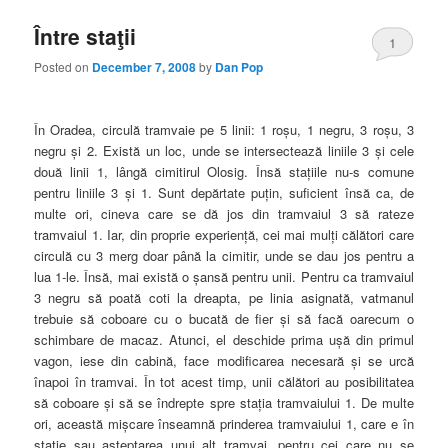
Între staţii
1
Posted on
December 7, 2008
by
Dan Pop
În Oradea, circulă tramvaie pe 5 linii: 1 roşu, 1 negru, 3 roşu, 3
negru şi 2. Există un loc, unde se intersectează liniile 3 şi cele
două linii 1, lângă cimitirul Olosig. Însă staţiile nu-s comune
pentru liniile 3 şi 1. Sunt depărtate puţin, suficient însă ca, de
multe ori, cineva care se dă jos din tramvaiul 3 să rateze
tramvaiul 1. Iar, din proprie experienţă, cei mai mulţi călători care
circulă cu 3 merg doar până la cimitir, unde se dau jos pentru a
lua 1-le. Însă, mai există o şansă pentru unii. Pentru ca tramvaiul
3 negru să poată coti la dreapta, pe linia asignată, vatmanul
trebuie să coboare cu o bucată de fier şi să facă oarecum o
schimbare de macaz. Atunci, el deschide prima uşă din primul
vagon, iese din cabină, face modificarea necesară şi se urcă
înapoi în tramvai. În tot acest timp, unii călători au posibilitatea
să coboare şi să se îndrepte spre staţia tramvaiului 1. De multe
ori, această mişcare înseamnă prinderea tramvaiului 1, care e în
staţie sau aşteptarea unui alt tramvai, pentru cei care nu se