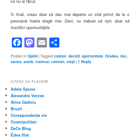
ce nu ai făcut.
În final, vreau doar să dau mai departe un sfat primit de la o
persoană foarte dragă mie:
Dani, nu trebuie să rişti, doar să
fructifici oportunităţile
.
Facebook
Mastodon
Email
Share
Posted in
Opinii
|
Tagged
calator
,
decizii
,
oportunitate
,
Oradea
,
risc
,
sansa
,
statie
,
tramvai
,
vatman
,
viaţă
|
1
Reply
CITESC CU PLACERE
Adela Spune
Alexandra Verzes
Alina Gadoiu
Bruzli
Corespondența vie
Cosmipolitan
DeCe Blog
Édes Illat