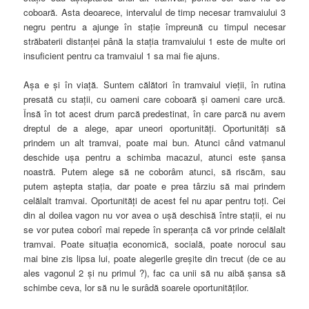
coboară. Asta deoarece, intervalul de timp necesar tramvaiului 3
negru pentru a ajunge în staţie împreună cu timpul necesar
străbaterii distanţei până la staţia tramvaiului 1 este de multe ori
insuficient pentru ca tramvaiul 1 sa mai fie ajuns.
Aşa e şi în viaţă. Suntem călători în tramvaiul vieţii, în rutina
presată cu staţii, cu oameni care coboară şi oameni care urcă.
Însă în tot acest drum parcă predestinat, în care parcă nu avem
dreptul de a alege, apar uneori oportunităţi. Oportunităţi să
prindem un alt tramvai, poate mai bun. Atunci când vatmanul
deschide uşa pentru a schimba macazul, atunci este şansa
noastră. Putem alege să ne coborâm atunci, să riscăm, sau
putem aştepta staţia, dar poate e prea târziu să mai prindem
celălalt tramvai. Oportunităţi de acest fel nu apar pentru toţi. Cei
din al doilea vagon nu vor avea o uşă deschisă între staţii, ei nu
se vor putea coborî mai repede în speranţa că vor prinde celălalt
tramvai. Poate situaţia economică, socială, poate norocul sau
mai bine zis lipsa lui, poate alegerile greşite din trecut (de ce au
ales vagonul 2 şi nu primul ?), fac ca unii să nu aibă şansa să
schimbe ceva, lor să nu le surâdă soarele oportunităţilor.