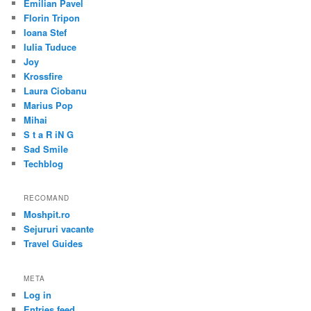
Emilian Pavel
Florin Tripon
Ioana Stef
Iulia Tuduce
Joy
Krossfire
Laura Ciobanu
Marius Pop
Mihai
S t a R iN G
Sad Smile
Techblog
RECOMAND
Moshpit.ro
Sejururi vacante
Travel Guides
META
Log in
Entries feed