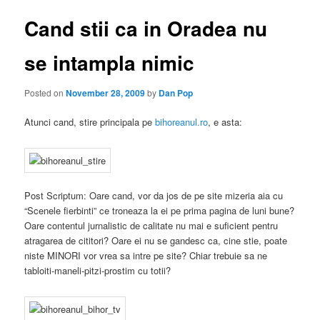
Cand stii ca in Oradea nu
se intampla nimic
Posted on
November 28, 2009
by
Dan Pop
Atunci cand, stire principala pe
bihoreanul.ro
, e asta:
Post Scriptum: Oare cand, vor da jos de pe site mizeria aia cu
“Scenele fierbinti” ce troneaza la ei pe prima pagina de luni bune?
Oare contentul jurnalistic de calitate nu mai e suficient pentru
atragarea de cititori? Oare ei nu se gandesc ca, cine stie, poate
niste MINORI vor vrea sa intre pe site? Chiar trebuie sa ne
tabloiti-maneli-pitzi-prostim cu totii?