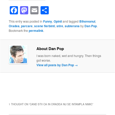
Facebook
Mastodon
Email
Share
This entry was posted in
Funny
,
Opinii
and tagged
Bihoreanul
,
Oradea
,
parcare
,
scene fierbinti
,
stire
,
subterana
by
Dan Pop
.
Bookmark the
permalink
.
About Dan Pop
I was born naked, wet and hungry. Then things
got worse.
View all posts by Dan Pop
→
1 THOUGHT ON “
CAND STII CA IN ORADEA NU SE INTAMPLA NIMIC
”