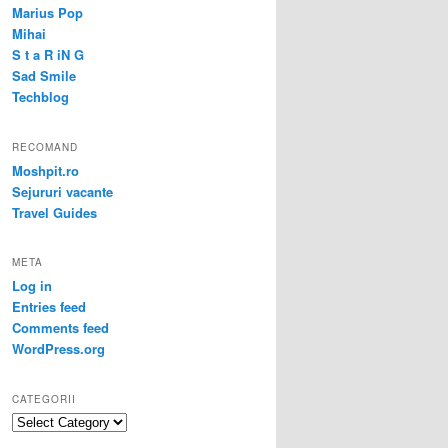
Marius Pop
Mihai
S t a R iN G
Sad Smile
Techblog
RECOMAND
Moshpit.ro
Sejururi vacante
Travel Guides
META
Log in
Entries feed
Comments feed
WordPress.org
CATEGORII
Categorii