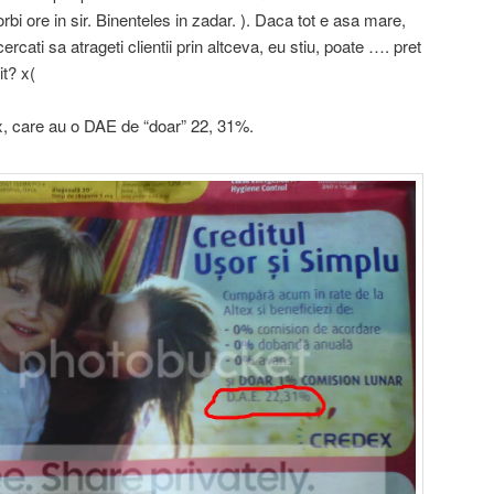
orbi ore in sir. Binenteles in zadar. ). Daca tot e asa mare,
i sa atrageti clientii prin altceva, eu stiu, poate …. pret
t? x(
x, care au o DAE de “doar” 22, 31%.