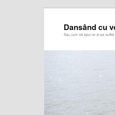
Skip
Skip
to
to
primary
secondary
Dansând cu v
content
content
Sau cum să spui ce ai pe suflet