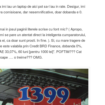
mi iau un laptop de aici pot sa-l iau in rate. Desigur, imi
eva comisioane, dar nesemnificative, doar dobanda e 0.
mai in josul paginii literele scrise cu font mic? ( Apropo,
mi se pare un atentat direct la inteligenta cumparatorului,
 ei, ca doar sunt prosti. In fine. ). Si, cu mare tragere de
ie este valabila prin Credit BRD Finance, dobanda 0%,
AE 33,07%, 60 luni [pentru 1000 lei]”. POFTIM??? Cat
roape …. o treime??? OMG.