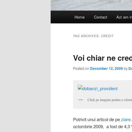
Main
Home
Contact
Azi am i
menu
TAG ARCHIVES:
CREDIT
Voi chiar ne cred
Posted on
December 12, 2009
by
D
Click pe imagine pentru o oferta
Potrivit unui articol de pe
ziare
octombrie 2009, a fost de 4,3