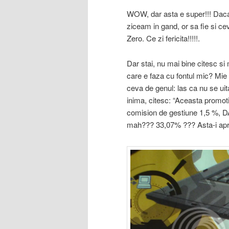
WOW, dar asta e super!!! Daca i
ziceam in gand, or sa fie si c
Zero. Ce zi fericita!!!!!.
Dar stai, nu mai bine citesc si 
care e faza cu fontul mic? Mie 
ceva de genul: las ca nu se uita
inima, citesc: “Aceasta promot
comision de gestiune 1,5 %, D
mah??? 33,07% ??? Asta-i ap