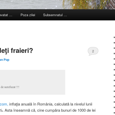
nvatat …
Poza zilei
Subsemnatul …
eţi fraieri?
2
an Pop
 de nerefuzat !!!
.com,
inflaţia anuală în România, calculată la nivelul lunii
 %. Asta înseamnă că, cine cumpăra bunuri de 1000 de lei