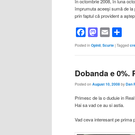
în octombrie 2008, în luna oc
împrumuta aceeşi sumă de la pr
prin faptul că provident a aşt
Facebook
Mastod
Email
Sh
Posted in
Opinii
,
Scurte
|
Tagged
cre
Dobanda e 0%. 
Posted on
August 10, 2008
by
Dan 
Primesc de la o duduie in Real 
Hai sa vad ce au si astia.
Vad ceva interesant pe prima