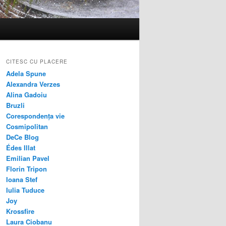
CITESC CU PLACERE
Adela Spune
Alexandra Verzes
Alina Gadoiu
Bruzli
Corespondența vie
Cosmipolitan
DeCe Blog
Édes Illat
Emilian Pavel
Florin Tripon
Ioana Stef
Iulia Tuduce
Joy
Krossfire
Laura Ciobanu