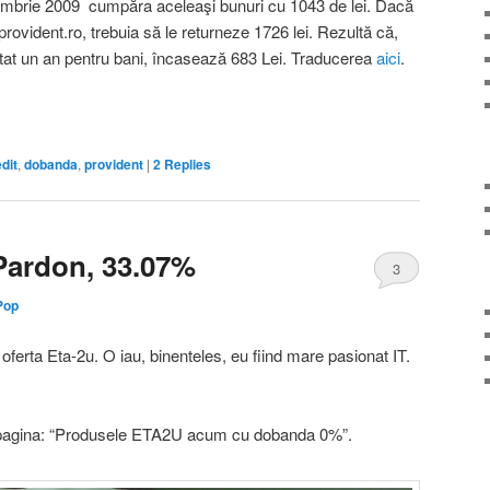
tombrie 2009 cumpăra aceleaşi bunuri cu 1043 de lei. Dacă
ovident.ro, trebuia să le returneze 1726 lei. Rezultă că,
eptat un an pentru bani, încasează 683 Lei. Traducerea
aici
.
on
are
dit
,
dobanda
,
provident
|
2
Replies
Pardon, 33.07%
3
Pop
oferta Eta-2u. O iau, binenteles, eu fiind mare pasionat IT.
 pagina: “Produsele ETA2U acum cu dobanda 0%”.