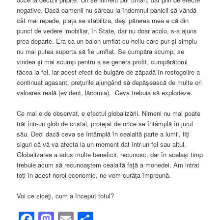
negative. Dacă oamenii nu săreau la îndemnul panicii să vândă
cât mai repede, piaţa se stabiliza, deşi părerea mea e că din
punct de vedere imobiliar, în State, dar nu doar acolo, s-a ajuns
prea departe. Era ca un balon umflat cu heliu care pur şi simplu
nu mai putea suporta să fie umflat. Se cumpăra scump, se
vindea şi mai scump pentru a se genera profit, cumpărătorul
făcea la fel, iar acest efect de bulgăre de zăpadă în rostogolire a
continuat agasant, preţurile ajungând să depăşească de multe ori
valoarea reală (evident, lăcomia). Ceva trebuia să explodeze.
Ce mai e de observat, e efectul globalizării. Nimeni nu mai poate
trăi într-un glob de cristal, protejat de orice se întâmplă în jurul
său. Deci dacă ceva se întâmplă în cealaltă parte a lumii, fiţi
siguri că vă va afecta la un moment dat într-un fel sau altul.
Globalizarea a adus multe beneficii, recunosc, dar în acelaşi timp
trebuie acum să recunoaştem cealaltă faţă a monedei. Am intrat
toţi în acest noroi economic, ne vom curăţa împreună.
Voi ce ziceţi, cum a început totul?
Facebook
Mastodon
Email
Share