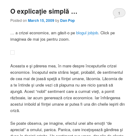
O explicaţie simplă …
1
Posted on
March 15, 2009
by
Dan Pop
… a crizei economice, am găsit-o pe
blogul jobjob
. Click pe
imaginea de mai jos pentru zoom.
Aceasta e şi părerea mea, în mare despre începuturile crizei
economice. Începutul este strâns legat, probabil, de sentimentul
de cea mai de joasă speţă a fiinţei umane, lăcomia. Lăcomia de
a te întinde şi unde vezi că plapuma nu are nicio şansă să
ajungă. Acest “nobil” sentiment care a curmat vieţi, a pornit
războaie, iar acum generează crize economice. Iar înfrângerea
acestui imbold al fiinţei umane ar putea fi una din cheile ieşirii din
criză.
Se poate observa, pe imagine, efectul unei alte emoţii “de
apreciat” a omului, panica. Panica, care inceţoşează gândirea şi
duce la decizii pripite. Un sentiment pur uman, dar plin de efecte