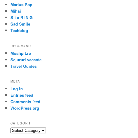
Marius Pop
Mihai
S t a R iN G
Sad Smile
Techblog
RECOMAND
Moshpit.ro
Sejururi vacante
Travel Guides
META
Log in
Entries feed
Comments feed
WordPress.org
CATEGORII
Categorii