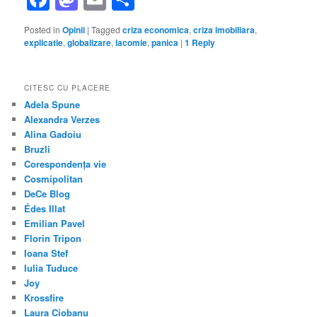
Posted in
Opinii
|
Tagged
criza economica
,
criza imobiliara
,
explicatie
,
globalizare
,
lacomie
,
panica
|
1
Reply
CITESC CU PLACERE
Adela Spune
Alexandra Verzes
Alina Gadoiu
Bruzli
Corespondența vie
Cosmipolitan
DeCe Blog
Édes Illat
Emilian Pavel
Florin Tripon
Ioana Stef
Iulia Tuduce
Joy
Krossfire
Laura Ciobanu