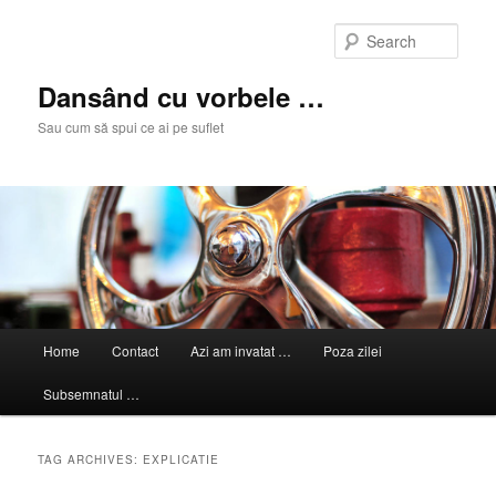
Skip
Skip
to
to
Sear
primary
secondary
content
content
Dansând cu vorbele …
Sau cum să spui ce ai pe suflet
Main
Home
Contact
Azi am invatat …
Poza zilei
menu
Subsemnatul …
TAG ARCHIVES:
EXPLICATIE