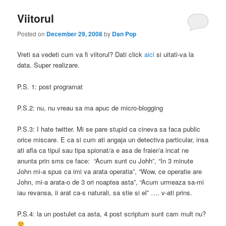
Viitorul
Posted on
December 29, 2008
by
Dan Pop
Vreti sa vedeti cum va fi viitorul? Dati click
aici
si uitati-va la
data. Super realizare.
P.S. 1: post programat
P.S.2: nu, nu vreau sa ma apuc de micro-blogging
P.S.3: I hate twitter. Mi se pare stupid ca cineva sa faca public
orice miscare. E ca si cum ati angaja un detectiva particular, insa
ati afla ca tipul sau tipa spionat/a e asa de fraier/a incat ne
anunta prin sms ce face: “Acum sunt cu Johh”, “In 3 minute
John mi-a spus ca imi va arata operatia”, “Wow, ce operatie are
John, mi-a arata-o de 3 ori noaptea asta”, “Acum urmeaza sa-mi
iau revansa, ii arat ca-s naturali, sa stie si el” …. v-ati prins.
P.S.4: la un postulet ca asta, 4 post scriptum sunt cam mult nu?