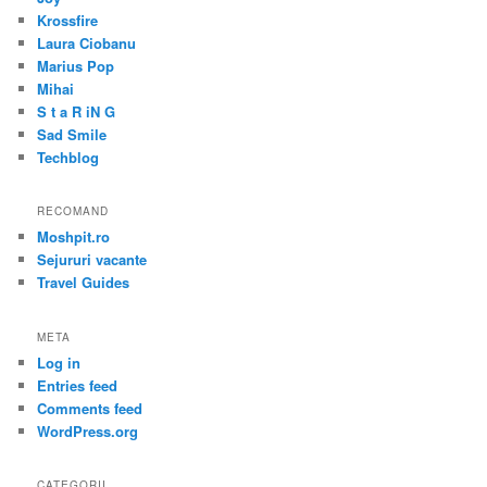
Krossfire
Laura Ciobanu
Marius Pop
Mihai
S t a R iN G
Sad Smile
Techblog
RECOMAND
Moshpit.ro
Sejururi vacante
Travel Guides
META
Log in
Entries feed
Comments feed
WordPress.org
CATEGORII