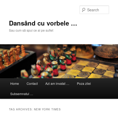
Skip
Skip
to
to
Sear
primary
secondary
content
content
Dansând cu vorbele …
Sau cum să spui ce ai pe suflet
Main
Home
Contact
Azi am invatat …
Poza zilei
menu
Subsemnatul …
TAG ARCHIVES:
NEW YORK TIMES