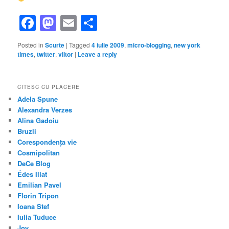
Facebook
Mastodon
Email
Share
Posted in
Scurte
|
Tagged
4 iulie 2009
,
micro-blogging
,
new york
times
,
twitter
,
viitor
|
Leave a reply
CITESC CU PLACERE
Adela Spune
Alexandra Verzes
Alina Gadoiu
Bruzli
Corespondența vie
Cosmipolitan
DeCe Blog
Édes Illat
Emilian Pavel
Florin Tripon
Ioana Stef
Iulia Tuduce
Joy