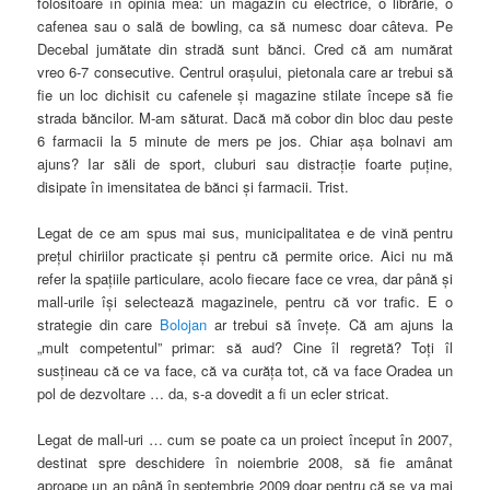
folositoare în opinia mea: un magazin cu electrice, o librărie, o
cafenea sau o sală de bowling, ca să numesc doar câteva. Pe
Decebal jumătate din stradă sunt bănci. Cred că am numărat
vreo 6-7 consecutive. Centrul oraşului, pietonala care ar trebui să
fie un loc dichisit cu cafenele şi magazine stilate începe să fie
strada băncilor. M-am săturat. Dacă mă cobor din bloc dau peste
6 farmacii la 5 minute de mers pe jos. Chiar aşa bolnavi am
ajuns? Iar săli de sport, cluburi sau distracţie foarte puţine,
disipate în imensitatea de bănci şi farmacii. Trist.
Legat de ce am spus mai sus, municipalitatea e de vină pentru
preţul chiriilor practicate şi pentru că permite orice. Aici nu mă
refer la spaţiile particulare, acolo fiecare face ce vrea, dar până şi
mall-urile îşi selectează magazinele, pentru că vor trafic. E o
strategie din care
Bolojan
ar trebui să înveţe. Că am ajuns la
„mult competentul” primar: să aud? Cine îl regretă? Toţi îl
susţineau că ce va face, că va curăţa tot, că va face Oradea un
pol de dezvoltare … da, s-a dovedit a fi un ecler stricat.
Legat de mall-uri … cum se poate ca un proiect început în 2007,
destinat spre deschidere în noiembrie 2008, să fie amânat
aproape un an până în septembrie 2009 doar pentru că se va mai