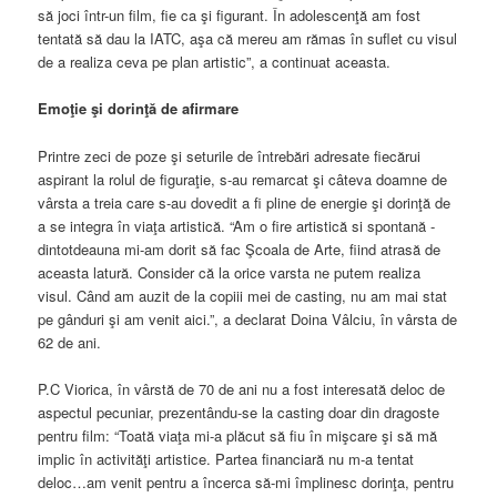
să joci într-un film, fie ca şi figurant. În adolescenţă am fost
tentată să dau la IATC, aşa că mereu am rămas în suflet cu visul
de a realiza ceva pe plan artistic”, a continuat aceasta.
Emoţie şi dorinţă de afirmare
Printre zeci de poze şi seturile de întrebări adresate fiecărui
aspirant la rolul de figuraţie, s-au remarcat şi câteva doamne de
vârsta a treia care s-au dovedit a fi pline de energie şi dorinţă de
a se integra în viaţa artistică. “Am o fire artistică si spontană -
dintotdeauna mi-am dorit să fac Şcoala de Arte, fiind atrasă de
aceasta latură. Consider că la orice varsta ne putem realiza
visul. Când am auzit de la copiii mei de casting, nu am mai stat
pe gânduri şi am venit aici.”, a declarat Doina Vâlciu, în vârsta de
62 de ani.
P.C Viorica, în vârstă de 70 de ani nu a fost interesată deloc de
aspectul pecuniar, prezentându-se la casting doar din dragoste
pentru film: “Toată viaţa mi-a plăcut să fiu în mişcare şi să mă
implic în activităţi artistice. Partea financiară nu m-a tentat
deloc…am venit pentru a încerca să-mi împlinesc dorinţa, pentru