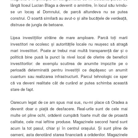
lângă liceul Lucian Blaga a devenit o amintire, în locul său ivindu-
se un locaş al Domnului, de parcă altundeva nu se putea
construi. O soartă similară au avut-o şi alte bucăţele de verdeaţă,
distruse de jungla de betoane.
Lipsa investiţiilor străine de mare amploare. Parcă toţi marii
investitori ne ocolesc şi autorităţile locale nu reuşesc să atragă
mari investitori. Poate ar trebui mai multă transparenţă dar şi o
politică bine pusă la punct la nivel local de oferire de beneficii
investitorilor: de exemplu scutirea de anumite impozite pe o
perioadă determinată pentru investiţii ce depăşesc un anumit
cuantum sau realizarea infrastructurii. Parcul tehnologic ce sper
că va deveni realitate cât de curând ar putea schimba această
stare de fapt.
Oarecum legat de ce am spus mai sus, nu-mi place că Oradea a
devenit doar o piaţă de desfacere. Real-urile sunt de cele mai
multe ori pline ochi, orădenii cumpără foarte mult dar de proastă
calitate, cele mai ieftine produse. Magazinele second hand sunt
acum la tot pasul, chiar şi în centrul oraşului. Şi sunt pline de
oameni, asta denotând starea financiară a orădenilor. Magazinele