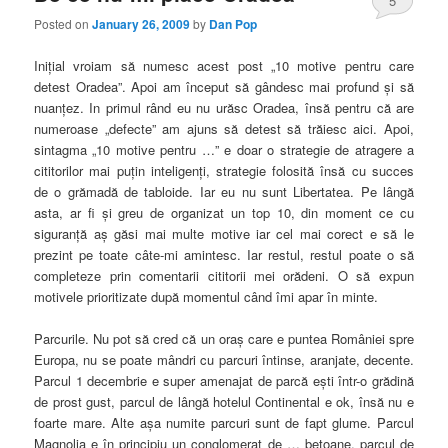
5
Posted on
January 26, 2009
by
Dan Pop
Iniţial vroiam să numesc acest post „10 motive pentru care
detest Oradea”. Apoi am început să gândesc mai profund şi să
nuanţez. In primul rând eu nu urăsc Oradea, însă pentru că are
numeroase „defecte” am ajuns să detest să trăiesc aici. Apoi,
sintagma „10 motive pentru …” e doar o strategie de atragere a
cititorilor mai puţin inteligenţi, strategie folosită însă cu succes
de o grămadă de tabloide. Iar eu nu sunt Libertatea. Pe lângă
asta, ar fi şi greu de organizat un top 10, din moment ce cu
siguranţă aş găsi mai multe motive iar cel mai corect e să le
prezint pe toate câte-mi amintesc. Iar restul, restul poate o să
completeze prin comentarii cititorii mei orădeni. O să expun
motivele prioritizate după momentul când îmi apar în minte.
Parcurile. Nu pot să cred că un oraş care e puntea României spre
Europa, nu se poate mândri cu parcuri întinse, aranjate, decente.
Parcul 1 decembrie e super amenajat de parcă eşti într-o grădină
de prost gust, parcul de lângă hotelul Continental e ok, însă nu e
foarte mare. Alte aşa numite parcuri sunt de fapt glume. Parcul
Magnolia e în principiu un conglomerat de … betoane, parcul de