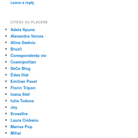
Leave a reply
CITESC CU PLACERE
Adela Spune
Alexandra Verzes
Alina Gadoiu
Bruzli
Corespondența vie
Cosmipolitan
DeCe Blog
Édes Illat
Emilian Pavel
Florin Tripon
Ioana Stef
Iulia Tuduce
Joy
Krossfire
Laura Ciobanu
Marius Pop
Mihai