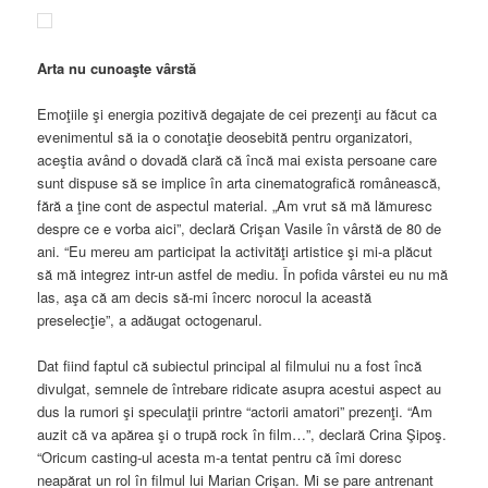
Arta nu cunoaşte vârstă
Emoţiile şi energia pozitivă degajate de cei prezenţi au făcut ca
evenimentul să ia o conotaţie deosebită pentru organizatori,
aceştia având o dovadă clară că încă mai exista persoane care
sunt dispuse să se implice în arta cinematografică românească,
fără a ţine cont de aspectul material. „Am vrut să mă lămuresc
despre ce e vorba aici”, declară Crişan Vasile în vârstă de 80 de
ani. “Eu mereu am participat la activităţi artistice şi mi-a plăcut
să mă integrez intr-un astfel de mediu. În pofida vârstei eu nu mă
las, aşa că am decis să-mi încerc norocul la această
preselecţie”, a adăugat octogenarul.
Dat fiind faptul că subiectul principal al filmului nu a fost încă
divulgat, semnele de întrebare ridicate asupra acestui aspect au
dus la rumori şi speculaţii printre “actorii amatori” prezenţi. “Am
auzit că va apărea şi o trupă rock în film…”, declară Crina Şipoş.
“Oricum casting-ul acesta m-a tentat pentru că îmi doresc
neapărat un rol în filmul lui Marian Crişan. Mi se pare antrenant