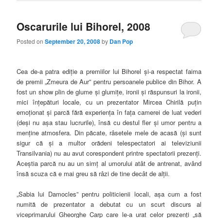
Oscarurile lui Bihorel, 2008
Posted on
September 20, 2008
by
Dan Pop
Cea de-a patra ediţie a premiilor lui Bihorel şi-a respectat faima
de premii „Zmeura de Aur” pentru persoanele publice din Bihor. A
fost un show plin de glume şi glumiţe, ironii şi răspunsuri la ironii,
mici înţepături locale, cu un prezentator Mircea Chirilă puţin
emoţionat şi parcă fără experienţa în faţa camerei de luat vederi
(deşi nu aşa stau lucrurile), însă cu destul fler şi umor pentru a
menţine atmosfera. Din păcate, râsetele mele de acasă (şi sunt
sigur că şi a multor orădeni telespectatori ai televiziunii
Transilvania) nu au avut corespondent printre spectatorii prezenţi.
Aceştia parcă nu au un simţ al umorului atât de antrenat, având
însă scuza că e mai greu să râzi de tine decât de alţii.
„Sabia lui Damocles” pentru politicienii locali, aşa cum a fost
numită de prezentator a debutat cu un scurt discurs al
viceprimarului Gheorghe Carp care le-a urat celor prezenţi „să