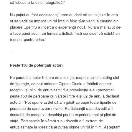
că iubesc arta cinematografică.”
Nu puţini au fost adolescenţii care au dorit să se iniţieze în arta
şi să vadă ce implică un rol într-un film: “Am venit la casting din
plăcere…pentru a încerca o experienţă nouă. Nu am mai avut de-
a face până acum cu lumea artistică, însă consider că există un
început pentru orice.”
Peste 150 de potenţiali actori
Pe parcursul celor trei ore de selecţie, responsabilul casting-ului
de figuraţie, actorul orădean Ciprian Ciuciu a întâlnit oameni
receptivi şi plini de entuziasm: “La preselecţie s-au prezentat
peste 150 de persoane cu vârste între 4 şi 82 de ani”, a declarat
actorul. “Pot spune astfel că am găsit aproape toate tipurile de
persoane de care avem nevoie. Participanţii s-au dovedit a fi
deosebit de receptivi, deschişi pentru experienţe noi şi plini de
viaţă. Persoanele în vârstă s-au dovedit a fi extrem de
entuziasmate la ideea că ar putea obţine un rol în film. Aşteptăm