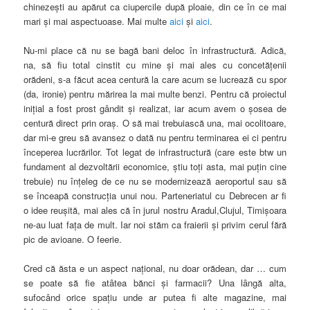
chinezeşti au apărut ca ciupercile după ploaie, din ce în ce mai
mari şi mai aspectuoase. Mai multe
aici
şi
aici
.
Nu-mi place că nu se bagă bani deloc în infrastructură. Adică,
na, să fiu total cinstit cu mine şi mai ales cu concetăţenii
orădeni, s-a făcut acea centură la care acum se lucrează cu spor
(da, ironie) pentru mărirea la mai multe benzi. Pentru că proiectul
iniţial a fost prost gândit şi realizat, iar acum avem o şosea de
centură direct prin oraş. O să mai trebuiască una, mai ocolitoare,
dar mi-e greu să avansez o dată nu pentru terminarea ei ci pentru
începerea lucrărilor. Tot legat de infrastructură (care este btw un
fundament al dezvoltării economice, ştiu toţi asta, mai puţin cine
trebuie) nu înţeleg de ce nu se modernizează aeroportul sau să
se înceapă construcţia unui nou. Parteneriatul cu Debrecen ar fi
o idee reuşită, mai ales că în jurul nostru Aradul,Clujul, Timişoara
ne-au luat
faţa de mult. Iar noi stăm ca fraierii şi privim cerul fără
pic de avioane. O feerie.
Cred că ăsta e un aspect naţional, nu doar orădean, dar … cum
se poate să fie atâtea bănci şi farmacii? Una lângă alta,
sufocând orice spaţiu unde ar putea fi alte magazine, mai