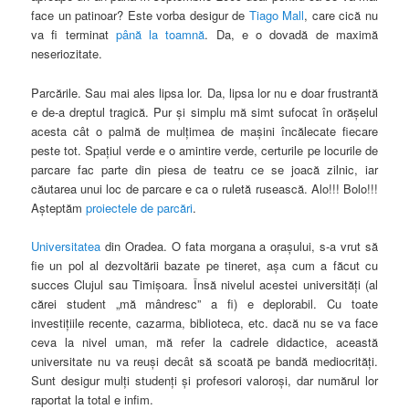
face un patinoar? Este vorba desigur de
Tiago Mall
, care cică nu
va fi terminat
până la toamnă
. Da, e o dovadă de maximă
neseriozitate.
Parcările. Sau mai ales lipsa lor. Da, lipsa lor nu e doar frustrantă
e de-a dreptul tragică. Pur şi simplu mă simt sufocat în orăşelul
acesta cât o palmă de mulţimea de maşini încălecate fiecare
peste tot. Spaţiul verde e o amintire verde, certurile pe locurile de
parcare fac parte din piesa de teatru ce se joacă zilnic, iar
căutarea unui loc de parcare e ca o ruletă rusească. Alo!!! Bolo!!!
Aşteptăm
proiectele de parcări
.
Universitatea
din Oradea. O fata morgana a oraşului, s-a vrut să
fie un pol al dezvoltării bazate pe tineret, aşa cum a făcut cu
succes Clujul sau Timişoara. Însă nivelul acestei universităţi (al
cărei student „mă mândresc” a fi) e deplorabil. Cu toate
investiţiile recente, cazarma, biblioteca, etc. dacă nu se va face
ceva la nivel uman, mă refer la cadrele didactice, această
universitate nu va reuşi decât să scoată pe bandă mediocrităţi.
Sunt desigur mulţi studenţi şi profesori valoroşi, dar numărul lor
raportat la total e infim.