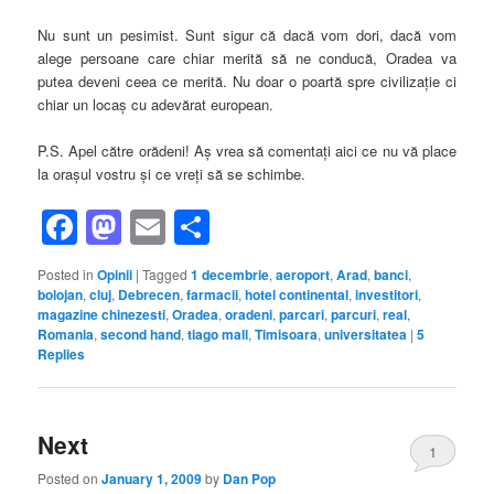
Nu sunt un pesimist. Sunt sigur că dacă vom dori, dacă vom
alege persoane care chiar merită să ne conducă, Oradea va
putea deveni ceea ce merită. Nu doar o poartă spre civilizaţie ci
chiar un locaş cu adevărat european.
P.S. Apel către orădeni! Aş vrea să comentaţi aici ce nu vă place
la oraşul vostru şi ce vreţi să se schimbe.
Facebook
Mastodon
Email
Share
Posted in
Opinii
|
Tagged
1 decembrie
,
aeroport
,
Arad
,
banci
,
bolojan
,
cluj
,
Debrecen
,
farmacii
,
hotel continental
,
investitori
,
magazine chinezesti
,
Oradea
,
oradeni
,
parcari
,
parcuri
,
real
,
Romania
,
second hand
,
tiago mall
,
Timisoara
,
universitatea
|
5
Replies
Next
1
Posted on
January 1, 2009
by
Dan Pop