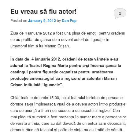
Eu vreau să fiu actor!
2
Posted on
January 9, 2012
by
Dan Pop
Ziua de 4 ianuarie 2012 a fost una plină de emoţii pentru orădenii
ce au profitat de şansa de a deveni actori de figuraţie în
următorul film a lui Marian Crişan.
În data de 4 ianuarie 2012, orădeni de toate vârstele s-au
adunat la Teatrul Regina Maria pentru a-şi încerca şansa la
castingul pentru figuraţie organizat pentru următoarea
producţie cinematografică a regizorului salontan Marian
Crişan intitulată “Iguanele”.
Chiar înainte de orele 15:00, holul teatrului forfotea de persoane
dornice să-şi împlinească visul de a deveni actori într-o producţie
care se anunţă a fi un nou succes a cunoscutului regizor. Cea
mai plăcută surpriză a fost prezenţa în număr mare a persoanelor
de vârsta a treia, care au dat dovadă de un entuziasm debordant,
demonstrând că talentul şi pofta de viaţă nu au limită de vârstă.