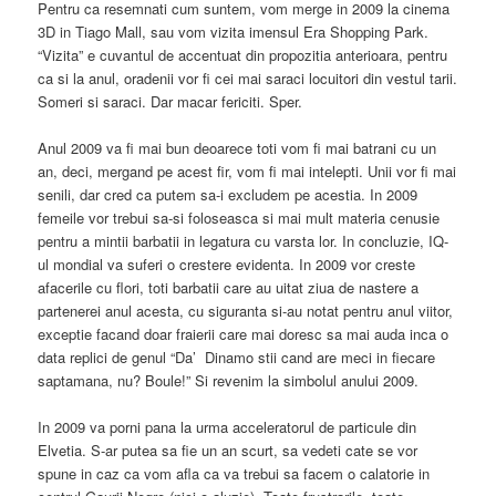
Pentru ca resemnati cum suntem, vom merge in 2009 la cinema
3D in Tiago Mall, sau vom vizita imensul Era Shopping Park.
“Vizita” e cuvantul de accentuat din propozitia anterioara, pentru
ca si la anul, oradenii vor fi cei mai saraci locuitori din vestul tarii.
Someri si saraci. Dar macar fericiti. Sper.
Anul 2009 va fi mai bun deoarece toti vom fi mai batrani cu un
an, deci, mergand pe acest fir, vom fi mai intelepti. Unii vor fi mai
senili, dar cred ca putem sa-i excludem pe acestia. In 2009
femeile vor trebui sa-si foloseasca si mai mult materia cenusie
pentru a mintii barbatii in legatura cu varsta lor. In concluzie, IQ-
ul mondial va suferi o crestere evidenta. In 2009 vor creste
afacerile cu flori, toti barbatii care au uitat ziua de nastere a
partenerei anul acesta, cu siguranta si-au notat pentru anul viitor,
exceptie facand doar fraierii care mai doresc sa mai auda inca o
data replici de genul “Da’ Dinamo stii cand are meci in fiecare
saptamana, nu? Boule!” Si revenim la simbolul anului 2009.
In 2009 va porni pana la urma acceleratorul de particule din
Elvetia. S-ar putea sa fie un an scurt, sa vedeti cate se vor
spune in caz ca vom afla ca va trebui sa facem o calatorie in