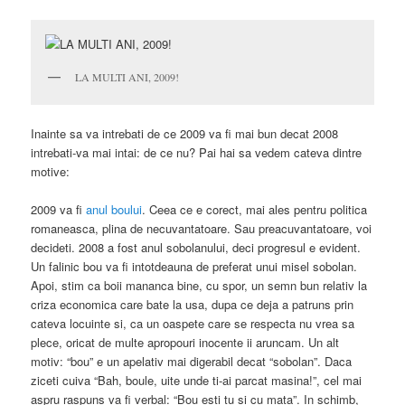
LA MULTI ANI, 2009!
Inainte sa va intrebati de ce 2009 va fi mai bun decat 2008
intrebati-va mai intai: de ce nu? Pai hai sa vedem cateva dintre
motive:
2009 va fi
anul boului
. Ceea ce e corect, mai ales pentru politica
romaneasca, plina de necuvantatoare. Sau preacuvantatoare, voi
decideti. 2008 a fost anul sobolanului, deci progresul e evident.
Un falinic bou va fi intotdeauna de preferat unui misel sobolan.
Apoi, stim ca boii mananca bine, cu spor, un semn bun relativ la
criza economica care bate la usa, dupa ce deja a patruns prin
cateva locuinte si, ca un oaspete care se respecta nu vrea sa
plece, oricat de multe apropouri inocente ii aruncam. Un alt
motiv: “bou” e un apelativ mai digerabil decat “sobolan”. Daca
ziceti cuiva “Bah, boule, uite unde ti-ai parcat masina!”, cel mai
aspru raspuns va fi verbal: “Bou esti tu si cu mata”. In schimb,