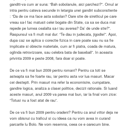
ganditi-va cum ar suna: “Bah sobolanule, aici parchezi?”. Omul ar
intra pentru cateva secunde in letargia unei gandiri subconstiente
: “Da de ce ma face asta sobolan? Oare stie de siretlicul pe care
vreau sa-l fac matusii celei bogate din State, ca sa se duca mai
repede pe lumea cealalta sa-i iau averea? Da’ de unde stie?”.
Raspunsul va fi mult mai dur: “Te dau in judecata, jigodie!”. Apoi,
dupa caz se aplica o corectie fizica in care poate sau nu sa fie
implicate si obiecte materiale, cum ar fi piatra, coada de matura,
oglinda retrovizoare, sau celebra bata de baseball”. In aceasta
privinta 2009 e peste 2008, fara doar si poate.
De ce va fi mai bun 2009 pentru romani? Pentru ca toti se
asteapta sa fie foarte rau, iar pentru asta vor lua masuri. Macar
cei destepti. Prin masuri ma refer la economisire, cumpatare,
gandire logica, analiza a clasei politice, decizii rationale. Si luand
aceste masuri, anul 2009 va parea mai bun, iar la final vom zice:
“Totusi nu a fost atat de rau”.
De ce va fi bun 2009 pentru oradeni? Pentru ca anul viitor deja ne
vom obisnui cu traficul si cu ideea ca nu vom avea in curand
parcarile lu Bolo. Ne vom resemna, ceea ce e oarecum bine.