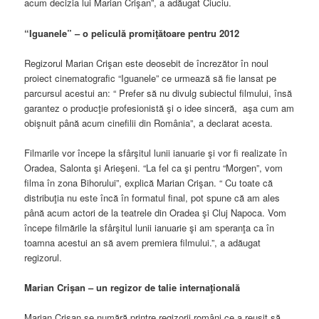
acum decizia lui Marian Crişan”, a adăugat Ciuciu.
“Iguanele” – o peliculă promiţătoare pentru 2012
Regizorul Marian Crişan este deosebit de încrezător în noul
proiect cinematografic “Iguanele” ce urmează să fie lansat pe
parcursul acestui an: “ Prefer să nu divulg subiectul filmului, însă
garantez o producţie profesionistă şi o idee sinceră, aşa cum am
obişnuit până acum cinefilii din România”, a declarat acesta.
Filmarile vor începe la sfârşitul lunii ianuarie şi vor fi realizate în
Oradea, Salonta şi Arieşeni. “La fel ca şi pentru “Morgen”, vom
filma în zona Bihorului”, explică Marian Crişan. “ Cu toate că
distribuţia nu este încă în formatul final, pot spune că am ales
până acum actori de la teatrele din Oradea şi Cluj Napoca. Vom
începe filmările la sfârşitul lunii ianuarie şi am speranţa ca în
toamna acestui an să avem premiera filmului.”, a adăugat
regizorul.
Marian Crişan – un regizor de talie internaţională
Marian Crişan se numără printre regizorii români ce a reuşit să