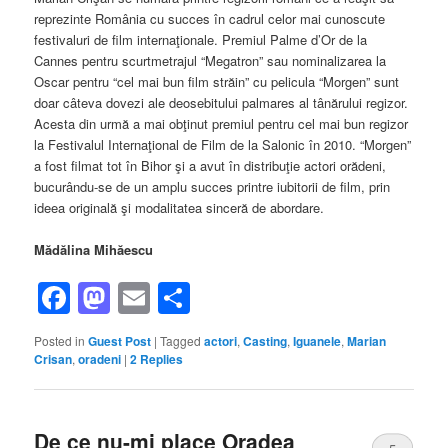
reprezinte România cu succes în cadrul celor mai cunoscute
festivaluri de film internaţionale. Premiul Palme d’Or de la
Cannes pentru scurtmetrajul “Megatron” sau nominalizarea la
Oscar pentru “cel mai bun film străin” cu pelicula “Morgen” sunt
doar câteva dovezi ale deosebitului palmares al tânărului regizor.
Acesta din urmă a mai obţinut premiul pentru cel mai bun regizor
la Festivalul Internaţional de Film de la Salonic în 2010. “Morgen”
a fost filmat tot în Bihor şi a avut în distribuţie actori orădeni,
bucurându-se de un amplu succes printre iubitorii de film, prin
ideea originală şi modalitatea sinceră de abordare.
Mădălina Mihăescu
Facebook
Mastodon
Email
Share
Posted in
Guest Post
|
Tagged
actori
,
Casting
,
Iguanele
,
Marian
Crisan
,
oradeni
|
2
Replies
De ce nu-mi place Oradea