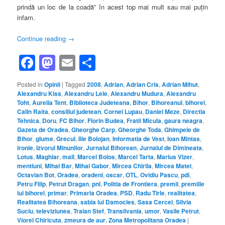
prindă un loc de la coadă” în acest top mai mult sau mai puţin
infam.
Continue reading
→
Facebook
Mastodon
Email
Share
Posted in
Opinii
|
Tagged
2008
,
Adrian
,
Adrian Cris
,
Adrian Mihut
,
Alexandru Kiss
,
Alexandru Lele
,
Alexandru Mudura
,
Alexandru
Toht
,
Aurelia Tent
,
Biblioteca Judeteana
,
Bihor
,
Bihoreanul
,
bihorel
,
Calin Raita
,
consiliul judetean
,
Cornel Lupau
,
Daniel Meze
,
Directia
Tehnica
,
Doru
,
FC Bihor
,
Florin Budea
,
Fratii Micula
,
gaura neagra
,
Gazeta de Oradea
,
Gheorghe Carp
,
Gheorghe Toda
,
Ghimpele de
Bihor
,
glume
,
Grecul
,
Ilie Bolojan
,
Informatia de Vest
,
Ioan Mintas
,
ironie
,
Izvorul Minunilor
,
Jurnalul Bihorean
,
Jurnalul de Dimineata
,
Lotus
,
Maghiar
,
mall
,
Marcel Bolos
,
Marcel Tarta
,
Marius Vizer
,
mentiuni
,
Mihai Bar
,
Mihai Gabor
,
Mircea Chirila
,
Mircea Matei
,
Octavian Bot
,
Oradea
,
oradeni
,
oscar
,
OTL
,
Ovidiu Pascu
,
pdl
,
Petru Filip
,
Petrut Dragan
,
pnl
,
Politia de Frontiera
,
premii
,
premiile
lui bihorel
,
primar
,
Primaria Oradea
,
PSD
,
Radu Tirle
,
realitatea
,
Realitatea Bihoreana
,
sabia lui Damocles
,
Sasa Cercel
,
Silvia
Suciu
,
televiziunea
,
Traian Stef
,
Transilvania
,
umor
,
Vasile Petrut
,
Viorel Chiricuta
,
zmeura de aur
,
Zona Metropolitana Oradea
|