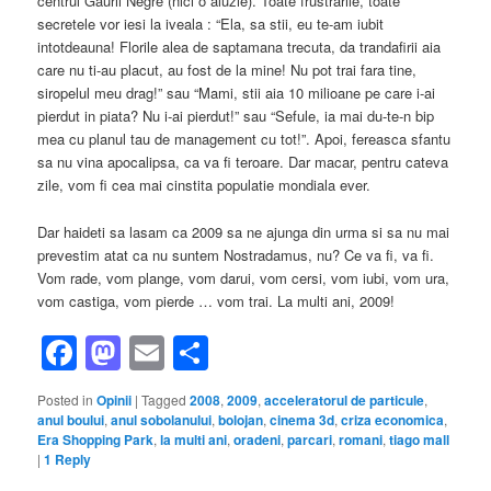
centrul Gaurii Negre (nici o aluzie). Toate frustrarile, toate
secretele vor iesi la iveala : “Ela, sa stii, eu te-am iubit
intotdeauna! Florile alea de saptamana trecuta, da trandafirii aia
care nu ti-au placut, au fost de la mine! Nu pot trai fara tine,
siropelul meu drag!” sau “Mami, stii aia 10 milioane pe care i-ai
pierdut in piata? Nu i-ai pierdut!” sau “Sefule, ia mai du-te-n bip
mea cu planul tau de management cu tot!”. Apoi, fereasca sfantu
sa nu vina apocalipsa, ca va fi teroare. Dar macar, pentru cateva
zile, vom fi cea mai cinstita populatie mondiala ever.
Dar haideti sa lasam ca 2009 sa ne ajunga din urma si sa nu mai
prevestim atat ca nu suntem Nostradamus, nu? Ce va fi, va fi.
Vom rade, vom plange, vom darui, vom cersi, vom iubi, vom ura,
vom castiga, vom pierde … vom trai. La multi ani, 2009!
Facebook
Mastodon
Email
Share
Posted in
Opinii
|
Tagged
2008
,
2009
,
acceleratorul de particule
,
anul boului
,
anul sobolanului
,
bolojan
,
cinema 3d
,
criza economica
,
Era Shopping Park
,
la multi ani
,
oradeni
,
parcari
,
romani
,
tiago mall
|
1
Reply