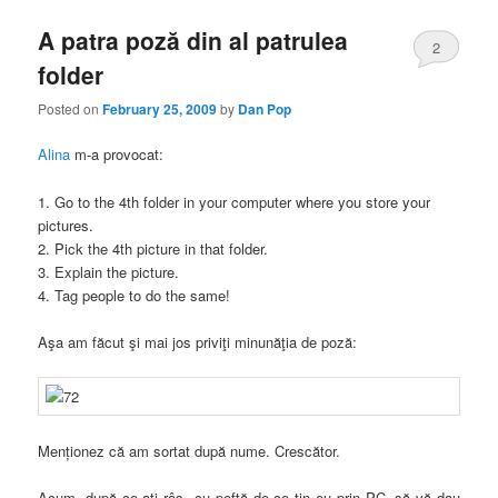
A patra poză din al patrulea
2
folder
Posted on
February 25, 2009
by
Dan Pop
Alina
m-a provocat:
1. Go to the 4th folder in your computer where you store your
pictures.
2. Pick the 4th picture in that folder.
3. Explain the picture.
4. Tag people to do the same!
Aşa am făcut şi mai jos priviţi minunăţia de poză:
Menţionez că am sortat după nume. Crescător.
Acum, după ce aţi râs cu poftă de ce ţin eu prin PC, să vă dau