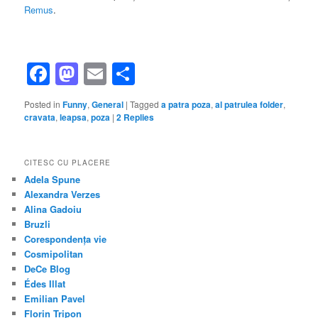
Remus
.
Facebook
Mastodon
Email
Share
Posted in
Funny
,
General
|
Tagged
a patra poza
,
al patrulea folder
,
cravata
,
leapsa
,
poza
|
2
Replies
CITESC CU PLACERE
Adela Spune
Alexandra Verzes
Alina Gadoiu
Bruzli
Corespondența vie
Cosmipolitan
DeCe Blog
Édes Illat
Emilian Pavel
Florin Tripon