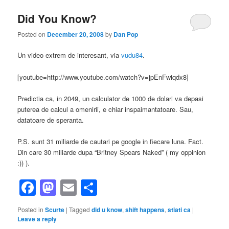
Did You Know?
Posted on
December 20, 2008
by
Dan Pop
Un video extrem de interesant, via
vudu84
.
[youtube=http://www.youtube.com/watch?v=jpEnFwiqdx8]
Predictia ca, in 2049, un calculator de 1000 de dolari va depasi
puterea de calcul a omenirii, e chiar inspaimantatoare. Sau,
datatoare de speranta.
P.S. sunt 31 miliarde de cautari pe google in fiecare luna. Fact.
Din care 30 miliarde dupa “Britney Spears Naked” ( my oppinion
:)) ).
Facebook
Mastodon
Email
Share
Posted in
Scurte
|
Tagged
did u know
,
shift happens
,
stiati ca
|
Leave a reply