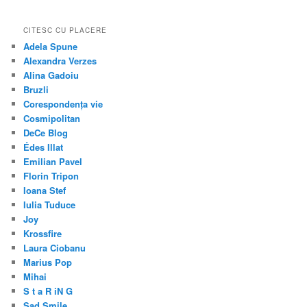
CITESC CU PLACERE
Adela Spune
Alexandra Verzes
Alina Gadoiu
Bruzli
Corespondența vie
Cosmipolitan
DeCe Blog
Édes Illat
Emilian Pavel
Florin Tripon
Ioana Stef
Iulia Tuduce
Joy
Krossfire
Laura Ciobanu
Marius Pop
Mihai
S t a R iN G
Sad Smile