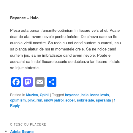
Beyonce – Halo
Piesa asta parca transmite optimism in fiecare vers al ei. Poate
doar de atat avem nevoie pentru fericire. De cineva care sa fie
aureola vietii noastre. Sa rada cu noi cand suntem bucurosi, sau
sa planga alaturi de noi in momentele grele. Sa ne ridice cand
suntem jos, sa ne imbratiseze cand avem nevoie. Poate e
adevarat ca in doi fiecare bucurie se dubleaza iar fiecare tristete
se injumatateste.
Facebook
Mastodon
Email
Share
Posted in
Muzica
,
Opinii
|
Tagged
beyonce
,
halo
,
leona lewis
,
optimism
,
pink
,
run
,
snow patrol
,
sober
,
sobrietate
,
speranta
|
1
Reply
CITESC CU PLACERE
Adela Spune