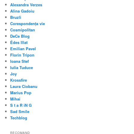
Alexandra Verzes
Alina Gadoiu
Bruzli
Corespondența vie
Cosmipolitan
DeCe Blog
Édes Illat
Emilian Pavel
Florin Tripon
Ioana Stef
Iulia Tuduce
Joy
Krossfire
Laura Ciobanu
Marius Pop
Mihai
S t a R iN G
Sad Smile
Techblog
RECOMAND