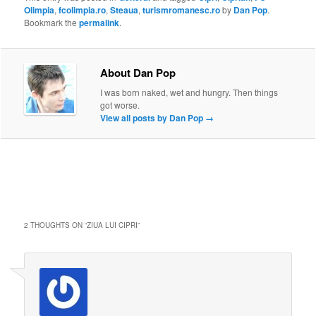
Olimpia
,
fcolimpia.ro
,
Steaua
,
turismromanesc.ro
by
Dan Pop
.
Bookmark the
permalink
.
About Dan Pop
I was born naked, wet and hungry. Then things
got worse.
View all posts by Dan Pop
→
2 THOUGHTS ON “
ZIUA LUI CIPRI
”