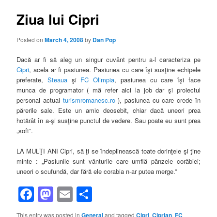
Ziua lui Cipri
Posted on
March 4, 2008
by
Dan Pop
Dacă ar fi să aleg un singur cuvânt pentru a-l caracteriza pe
Cipri
, acela ar fi pasiunea. Pasiunea cu care îşi susţine echipele
preferate,
Steaua
şi
FC Olimpia
, pasiunea cu care îşi face
munca de programator ( mă refer aici la job dar şi proiectul
personal actual
turismromanesc.ro
), pasiunea cu care crede în
părerile sale. Este un amic deosebit, chiar dacă uneori prea
hotărât în a-şi susţine punctul de vedere. Sau poate eu sunt prea
„soft”.
LA MULŢI ANI Cipri, să ţi se îndeplinească toate dorinţele şi ţine
minte : „Pasiunile sunt vânturile care umflă pânzele corăbiei;
uneori o scufundă, dar fără ele corabia n-ar putea merge.”
Facebook
Mastodon
Email
Share
This entry was posted in
General
and tagged
Cipri
,
Ciprian
,
FC