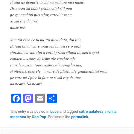
si atat de departe, incat nu mai are nici nume.
De aceea-mi indoi genunchiul si-l pun
pe genunchiul pietrelor, care-l ingana.
Si mă rog de tine,
naste-mă.
Stiu tot ceea ce tu nu stii niciodata, din tine.
Bataia inimii care urmeaza bataii ce-o auzi,
sfarsitul cuvantului a carui prima silaba tocmai o spui
copacii – umbre de lemn ale vinelor tale,
raurile – miscatoare umbre ale sangelui tau,
si pietrele, pietrele – umbre de piatra ale genunchiului meu,
pe carc mi-I plec în fata ta si mă rog de tine,
naste-mă. Naste-mă.
Facebook
Mastodon
Email
Share
This entry was posted in
Love
and tagged
catre galateea
,
nichita
stanescu
by
Dan Pop
. Bookmark the
permalink
.