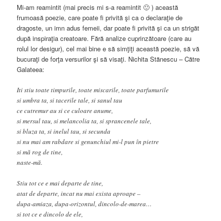
Mi-am reamintit (mai precis mi s-a reamintit 🙂 ) această
frumoasă poezie, care poate fi privită şi ca o declaraţie de
dragoste, un imn adus femeii, dar poate fi privită şi ca un strigăt
după inspiraţia creatoare. Fără analize cuprinzătoare (care au
rolul lor desigur), cel mai bine e să simţiţi această poezie, să vă
bucuraţi de forţa versurilor şi să visaţi. Nichita Stănescu – Către
Galateea:
Iti stiu toate timpurile, toate miscarile, toate parfumurile
si umbra ta, si tacerile tale, si sanul tau
ce cutremur au si ce culoare anume,
si mersul tau, si melancolia ta, si sprancenele tale,
si bluza ta, si inelul tau, si secunda
si nu mai am rabdare si genunchiul mi-l pun în pietre
si mă rog de tine,
naste-mă.
Stiu tot ce e mai departe de tine,
atat de departe, incat nu mai exista aproape –
dupa-amiaza, dupa-orizontul, dincolo-de-marea…
si tot ce e dincolo de ele,