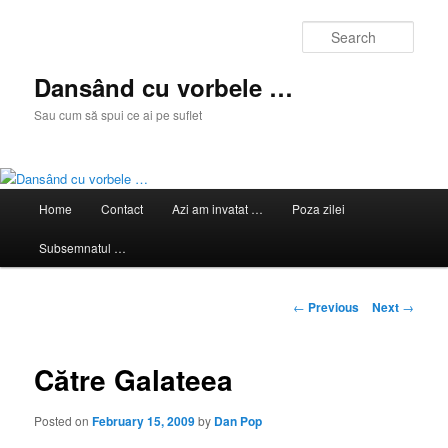
Skip
to
Sear
primary
content
Dansând cu vorbele …
Sau cum să spui ce ai pe suflet
Main
Home
Contact
Azi am invatat …
Poza zilei
menu
Subsemnatul …
Post
←
Previous
Next
→
navigation
Către Galateea
Posted on
February 15, 2009
by
Dan Pop