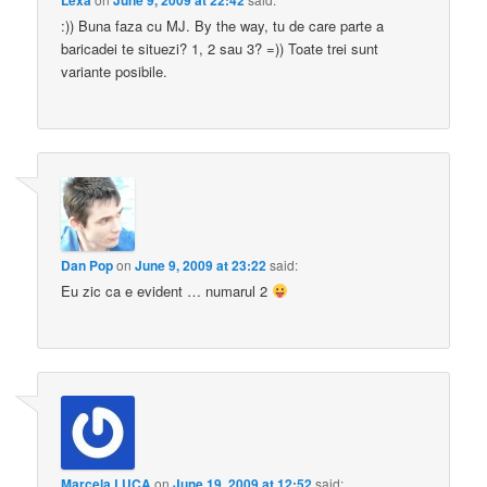
Lexa
June 9, 2009 at 22:42
:)) Buna faza cu MJ. By the way, tu de care parte a
baricadei te situezi? 1, 2 sau 3? =)) Toate trei sunt
variante posibile.
Dan Pop
on
June 9, 2009 at 23:22
said:
Eu zic ca e evident … numarul 2
Marcela LUCA
on
June 19, 2009 at 12:52
said: