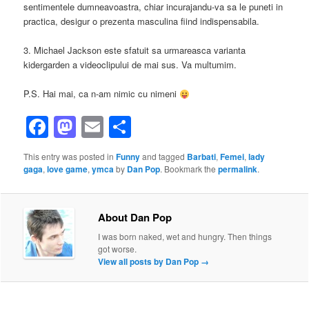
sentimentele dumneavoastra, chiar incurajandu-va sa le puneti in
practica, desigur o prezenta masculina fiind indispensabila.
3. Michael Jackson este sfatuit sa urmareasca varianta
kidergarden a videoclipului de mai sus. Va multumim.
P.S. Hai mai, ca n-am nimic cu nimeni
Facebook
Mastodon
Email
Share
This entry was posted in
Funny
and tagged
Barbati
,
Femei
,
lady
gaga
,
love game
,
ymca
by
Dan Pop
. Bookmark the
permalink
.
About Dan Pop
I was born naked, wet and hungry. Then things
got worse.
View all posts by Dan Pop
→