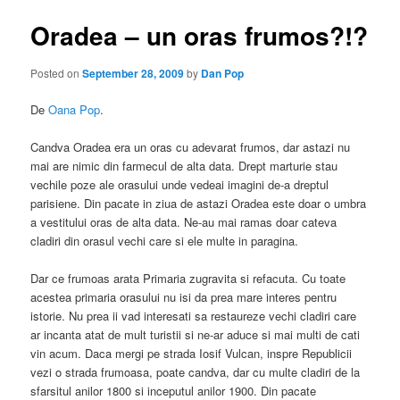
Oradea – un oras frumos?!?
Posted on
September 28, 2009
by
Dan Pop
De
Oana Pop
.
Candva Oradea era un oras cu adevarat frumos, dar astazi nu
mai are nimic din farmecul de alta data. Drept marturie stau
vechile poze ale orasului unde vedeai imagini de-a dreptul
parisiene. Din pacate in ziua de astazi Oradea este doar o umbra
a vestitului oras de alta data. Ne-au mai ramas doar cateva
cladiri din orasul vechi care si ele multe in paragina.
Dar ce frumoas arata Primaria zugravita si refacuta. Cu toate
acestea primaria orasului nu isi da prea mare interes pentru
istorie. Nu prea ii vad interesati sa restaureze vechi cladiri care
ar incanta atat de mult turistii si ne-ar aduce si mai multi de cati
vin acum. Daca mergi pe strada Iosif Vulcan, inspre Republicii
vezi o strada frumoasa, poate candva, dar cu multe cladiri de la
sfarsitul anilor 1800 si inceputul anilor 1900. Din pacate