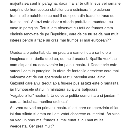
majoritatea sunt in paragina, daca mai si te uiti in sus vei ramane
surprins de frumusetea statuilor care odinioara impresionau
frumusetile autohtone cu rochii de epoca din trasurile trase de
frumosi cai. Astazi este doar o strada prafuita si murdara, cu
case in paragina. Totusi am observat cu totii ce frumos arata
cladirile renovate de pe Republicii, oare de ce nu se da mai mult
interes pentru a face un oras mai frumos si mai european??
Oradea are potential, dar nu prea are oameni care sa-i ofere
imaginea mult dorita cred ca, de multi oradeni. Spatiile verzi au
cam disparut cu desavarsire iar parcul nostru 1 Decembrie este
saracul cam in paragina. In afara de fantanile arteziene care mai
salveaza cat de cat aparentele restul parcului este jalnic.
Gazonul care anul trecut abia fusese pus astazi este o ramasita
iar frumoasele statui in miniatura au ajuns batjocura
“vagabonzilor” nocturni. Unde este politia comunitara si jandarmii
care ar trebui sa mentina ordinea?
As vrea sa vad ca primarul nostru si cei care ne reprezinta chiar
isi dau silinta si arata ca i-am votat deoarece au meritat. As vrea
sa vad un oras mai frumos si mai curat si cu mai multa
veerdeata. Cer prea mult?