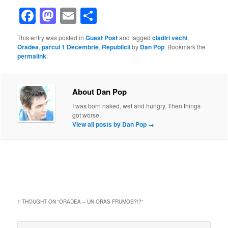
Facebook
Mastodon
Email
Share
This entry was posted in
Guest Post
and tagged
cladiri vechi
,
Oradea
,
parcul 1 Decembrie
,
Republicii
by
Dan Pop
. Bookmark the
permalink
.
About Dan Pop
I was born naked, wet and hungry. Then things
got worse.
View all posts by Dan Pop
→
1 THOUGHT ON “
ORADEA – UN ORAS FRUMOS?!?
”