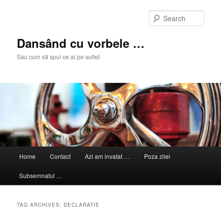
Skip
Skip
to
to
Sear
primary
secondary
content
content
Dansând cu vorbele …
Sau cum să spui ce ai pe suflet
Main
Home
Contact
Azi am invatat …
Poza zilei
menu
Subsemnatul …
TAG ARCHIVES:
DECLARATIE