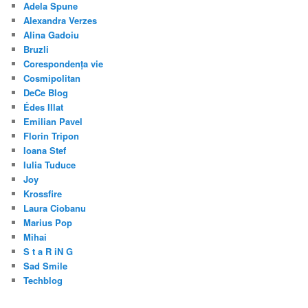
Adela Spune
Alexandra Verzes
Alina Gadoiu
Bruzli
Corespondența vie
Cosmipolitan
DeCe Blog
Édes Illat
Emilian Pavel
Florin Tripon
Ioana Stef
Iulia Tuduce
Joy
Krossfire
Laura Ciobanu
Marius Pop
Mihai
S t a R iN G
Sad Smile
Techblog