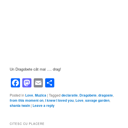
Un Dragobete cât mai …. drag!
Facebook
Mastodon
Email
Share
Posted in
Love
,
Muzica
|
Tagged
declaratie
,
Dragobete
,
dragoste
,
from this moment on
,
I knew I loved you
,
Love
,
savage garden
,
shania twain
|
Leave a reply
CITESC CU PLACERE