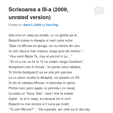
Scrisoarea a III-a (2009,
unrated version)
Posted on
April 5, 2009
by
Dan Pop
Iata vine-un Jeep pe strada, cu un girofar pe el,
Baiazid statea in dreapta si rosti catre sofer:
“Sper ca Mircea sa ajunga, sa nu-ntarzie din nou.
Ia vezi daca-a tras masina, langa gura de metrou..”.
“-N-a venit Maria Ta, zise el privind in jur…”
“-Si mi-a zis ca fix la 12 ne vedem langa Carrefour”.
Asteptand vreo 5 minute , isi pierdu orice rabdare,
Si trimite bodiguarzii sa se uite prin parcare
La un semn (curba la dreapta), se opreste un X5.
Si din el coboara Mircea, in bermube si opinci.
Printre turci porni agale, si privindu-i cu nesat,
Le-arata un “Sony Vaio”, care-l tine la subrat.
Agitat , la el in Jeep, si-mbracat tot in civil,
Baiazid nu mai rezista si il suna pe mobil:
“-Tu esti Mircea?”…”-Da-mparate, am uitat sa iti dau bip,