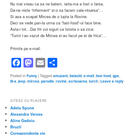
Nu mai vreau ca sa ne batem, iarta-ma a fost o farsa.
Da-ne niste “triferment” si-o sa facem cale-ntoarsa”…
Si asa a scapat Mircea de o lupta la Rovine.
Deci se vede pan-la urma ca “fast-food”-ul face bine.
Asta-i tot…Dar fiti voi siguri ca Istoria o sa zica:
“Turcii l-au vazut de Mircea si-au facut pe ei de frica”…
Primita pe e-mail.
Facebook
Mastodon
Email
Share
Posted in
Funny
|
Tagged
amuzant
,
baiazid
,
e-mail
,
fast food
,
gps
,
III-a
,
jeep
,
mircea
,
parodie
,
rovine
,
scrisoarea
,
turcii
|
Leave a reply
CITESC CU PLACERE
Adela Spune
Alexandra Verzes
Alina Gadoiu
Bruzli
Corespondența vie