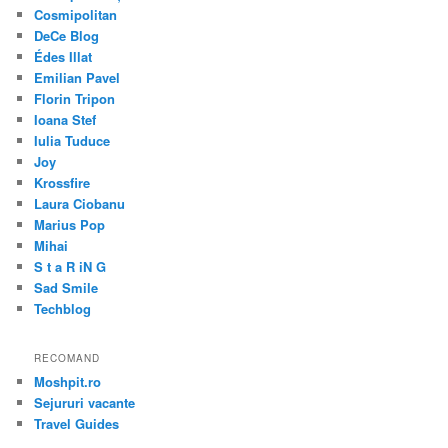
Cosmipolitan
DeCe Blog
Édes Illat
Emilian Pavel
Florin Tripon
Ioana Stef
Iulia Tuduce
Joy
Krossfire
Laura Ciobanu
Marius Pop
Mihai
S t a R iN G
Sad Smile
Techblog
RECOMAND
Moshpit.ro
Sejururi vacante
Travel Guides