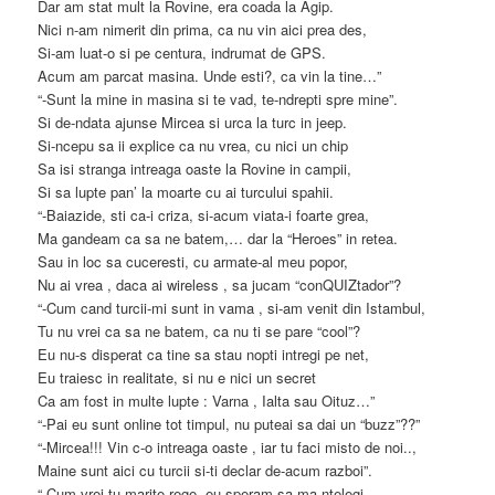
Dar am stat mult la Rovine, era coada la Agip.
Nici n-am nimerit din prima, ca nu vin aici prea des,
Si-am luat-o si pe centura, indrumat de GPS.
Acum am parcat masina. Unde esti?, ca vin la tine…”
“-Sunt la mine in masina si te vad, te-ndrepti spre mine”.
Si de-ndata ajunse Mircea si urca la turc in jeep.
Si-ncepu sa ii explice ca nu vrea, cu nici un chip
Sa isi stranga intreaga oaste la Rovine in campii,
Si sa lupte pan’ la moarte cu ai turcului spahii.
“-Baiazide, sti ca-i criza, si-acum viata-i foarte grea,
Ma gandeam ca sa ne batem,… dar la “Heroes” in retea.
Sau in loc sa cuceresti, cu armate-al meu popor,
Nu ai vrea , daca ai wireless , sa jucam “conQUIZtador”?
“-Cum cand turcii-mi sunt in vama , si-am venit din Istambul,
Tu nu vrei ca sa ne batem, ca nu ti se pare “cool”?
Eu nu-s disperat ca tine sa stau nopti intregi pe net,
Eu traiesc in realitate, si nu e nici un secret
Ca am fost in multe lupte : Varna , Ialta sau Oituz…”
“-Pai eu sunt online tot timpul, nu puteai sa dai un “buzz”??”
“-Mircea!!! Vin c-o intreaga oaste , iar tu faci misto de noi..,
Maine sunt aici cu turcii si-ti declar de-acum razboi”.
“-Cum vrei tu marite rege, eu speram sa ma-ntelegi,