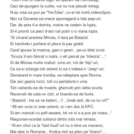
Caci de-ajungem la cutite, voi nu mai plecati intregi.
N-as vrea sa pun pe “YouTube”, cu-ai tai morti,videoclipuri,
Nici ca Dunarea sa-nnece spumegand a tale jeep-uri.
Dar, de asta ti-e dorinta, maine ne vedem la lupta,
Si-ti promit ca pleci d-aici cel putin c-o mana rupta.
“Si zicand acestea Mircea, il lasa pe Baiazid.
Si trantindu-i portiera el pleca la pas grabit.
Cand ajunse la masina, gasi-n geam , pe-un bilet scris:
“Scuze.V-am blocat o roata, c-ati parcat pe “interzis”…”
Si da Mircea multe mailuri, sms-uri, mii de “bip”-uri,
Ca sa-si stranga toti ostenii si sa ii indese-n “Jeep”-uri.
Demarand in mare tromba, se-ndreptara spre Rovine,
Dar aici gasira turcii, toti cu pantalonii-n vine.
Toti vaitandu-se de moarte, ghemuiti prin iarba scurta
Rezemati de cate-un ciot, si tinandu-se de burta.
“-Baiazid , hai sa ne batem…!! , Unde esti, de ce nu vii?”
“-Mi-am scos in oras ostenii, si i-am dus la KFC.
Si-am mancat cu poft-aseara, tot ce ni s-a pus pe masa…”
Raspunse-ncordat sultanul dintro tufa mai retrasa.
“-N-am stiut ca la “fast-foud”-uri nu e bine sa mananci,
Mai ales in Romania , fiindca risti sa pleci pe “branci”…