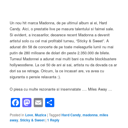
Un nou hit marca Madonna, de pe ultimul album ai ei, Hard
Candy. Aici, o prestatie live pe masura talentului si faimei sale.
Si evident, a incasarilor, deoarece recent Madonna a devenit
artistul solo cu cel mai profitabil turneu, “Sticky & Sweet”. A
adunat din 58 de concerte de pe toate meleagurile lumii nu mai
putin de 280 milioane de dolari din peste 2.350.000 de bilete.
Turneul Madonnei a adunat mai multi bani ca multe blockbustere
hollywoodiene. La cei 50 de ani ai sai, artista nu da dovada ca ar
dori sa se retraga. Oricum, la ce incasari are, va avea cu
siguranta o pensie relaxanta :).
O piesa cu multe rezonante si insemnatate …. Miles Away …
Facebook
Mastodon
Email
Share
Posted in
Love
,
Muzica
|
Tagged
Hard Candy
,
madonna
,
miles
away
,
Sticky & Sweet
|
1
Reply