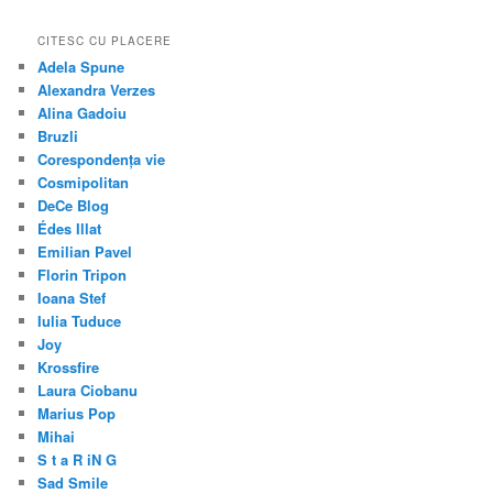
CITESC CU PLACERE
Adela Spune
Alexandra Verzes
Alina Gadoiu
Bruzli
Corespondența vie
Cosmipolitan
DeCe Blog
Édes Illat
Emilian Pavel
Florin Tripon
Ioana Stef
Iulia Tuduce
Joy
Krossfire
Laura Ciobanu
Marius Pop
Mihai
S t a R iN G
Sad Smile