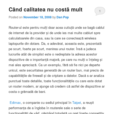
Când calitatea nu costă mult
1
Posted on
November 18, 2008
by
Dan Pop
Router-ul este pentru mulţi doar acea cutiuţă unde se bagă cablul
de internet de la provider şi de unde ies mai multe cabluri spre
calculatoarele din casa, sau la care se conectează wireless
laptopurile din dotare. Da, e adevărat, aceasta este, prezentată
pe scurt, foarte pe scurt, menirea unui router. Însă a judeca
lucrurile atât de simplist este o nedreptate la adresa acestor
dispozitive de o importanţă majoră, pe care nu mulţi o înţeleg şi
mai ales apreciază. Ca un exemplu, fără să fie nici pe departe
unicul, este securitatea generată de un router bun, mai precis de
capabilităţile de firewall şi de criptare a datelor. Dacă s-ar analiza
punctual toate detaliile, toate funcţionalităţile cu care este dotat
un router modern, ar ajunge să credem că astfel de dispozitive ar
costa o grămadă de bani.
Edimax
, o companie cu sediul principal în
Taipei
, a reuşit
performanţa de a îngloba în routerele sale o serie de
funcţionalităţi de vârf, păstrând totodată un preţ foarte competitiv.