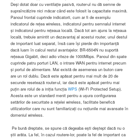
Deşi dotat doar cu ventilaţie pasivă, router-ul nu dă semne de
supraîncălzire nici măcar când este folosit la capacitate maximă.
Panoul frontal cuprinde indicatorii, cum ar fi de exemplu
indicatorul de reţea wireless, indicatorul pentru semnalul internet
şi indicatorul pentru reţeaua locală. Dacă tot am ajuns la reţeaua
locală, trebuie amintit un dezavantaj al acestui router, unul destul
de important luat separat, însă care îşi pierde din importanţă
dacă luam în calcul restul avantajelor. BR-6504N nu suportă
reţeaua Gigabit, deci adio viteze de 1000Mbps. Panoul din spate
cuprinde patru porturi LAN, o intrare WAN pentru internet precum
şi portul de alimentare. Mai există de asemenea un buton care
are un rol dublu. Dacă este apăsat pentru mai mult de 20 de
secunde resetează router-ul, iar dacă este apăsat pentru mai
puţin are rolul de a iniţia funcţia
WPS
(Wi-Fi Protected Setup).
Acesta este un standard menit pentru a uşura configurarea
setărilor de securitate a reţelei wireless, facilitate benefică
utilizatorilor care nu sunt familiarizaţi cu noţiunile mai avansate în
domeniul wireless.
Pe bună dreptate, se spune că degeaba eşti deştept dacă nu o
ştii arăta. La fel, în cazul routere-lor, poate la fel de important ca