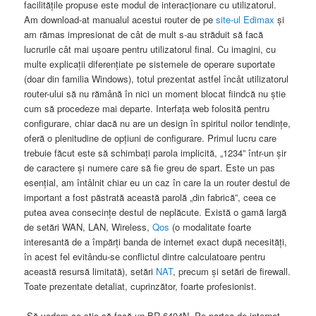
facilităţile propuse este modul de interacţionare cu utilizatorul.
Am download-at manualul acestui router de pe
site-ul Edimax
şi
am rămas impresionat de cât de mult s-au străduit să facă
lucrurile cât mai uşoare pentru utilizatorul final. Cu imagini, cu
multe explicaţii diferenţiate pe sistemele de operare suportate
(doar din familia Windows), totul prezentat astfel încât utilizatorul
router-ului să nu rămână în nici un moment blocat fiindcă nu ştie
cum să procedeze mai departe. Interfaţa web folosită pentru
configurare, chiar dacă nu are un design în spiritul noilor tendinţe,
oferă o plenitudine de opţiuni de configurare. Primul lucru care
trebuie făcut este să schimbaţi parola implicită, „1234” într-un şir
de caractere şi numere care să fie greu de spart. Este un pas
esenţial, am întâlnit chiar eu un caz în care la un router destul de
important a fost păstrată această parolă „din fabrică”, ceea ce
putea avea consecinţe destul de neplăcute. Există o gamă largă
de setări WAN, LAN, Wireless,
Qos
(o modalitate foarte
interesantă de a împărţi banda de internet exact după necesităţi,
în acest fel evitându-se conflictul dintre calculatoare pentru
această resursă limitată), setări
NAT
, precum şi setări de firewall.
Toate prezentate detaliat, cuprinzător, foarte profesionist.
Să vedem ce ştie să facă un BR-6404N. Pe partea de internet