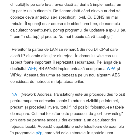
dificultăţile pe care le-aţi avea dacă aţi dori să implementaţi un
ftp peste un ip dinamic. De fiecare dată când cineva ar dori să
copieze ceva ar trebui să-i specificaţi ip-ul. Cu DDNS nu mai
trebuie. Îi spuneţi doar adresa (de obicei una free, de exemplu
calculator.homeftp.net), porniţi programul de updatare a ip-ului (eu
îl pun în startup) şi presto. Nu mai trebuie să vă faceţi griji.
Referitor la partea de LAN se remarcă din nou DHCP-ul care
alocă IP dinamic clienţilor din reţea. În domeniul wireless un
aspect foarte important îl reprezintă securitatea. Pe lângă deja
depăşitul
WEP
, BR-6504N implementează encriptarea
WPA
şi
WPA2. Aceasta din urmă se bazează pe un nou algoritm AES
considerat de netrecut în faţa atacatorilor.
NAT
(Network Address Translation) este un procedeu des folosit
pentru maparea adreselor locale în adresa vizibilă pe internet,
precum şi procedeul invers, totul fiind posibil folosindu-se tabele
de mapare. Cel mai folositor este procedeul de „port forwarding”
prin care se permite accesul din exterior la un calculator din
reţeaua locală. Această capabilitate este folositoare de exemplu
în programele
p2p
, care văd calculatoarele în spatele unor