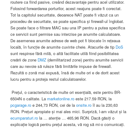
routere ca fiind pasive, creând dezavantaje pentru acel utilizator.
Folosind forwardarea porturilor, acest neajuns poate fi corectat.
Tot la capitolul securitate, deoarece NAT poate fi văzut ca un
procedeu de securitate, se poate specifica şi firewall-ul înglobat.
Se poate face o filtrare MAC sau una IP pentru a putea specifica
ce servicii sunt permise sau interzise pe anumite calculatoare.
De asemenea anumite adrese de web pot fi blocate în reţeaua
locală, în funcţie de anumite cuvinte cheie. Atacurile de tip
DoS
sunt respinse fără milă, o altă facilitate utilă fiind posibilitatea
creării de zone
DMZ
(demilitarized zone) pentru anumite servicii
care au nevoie să ruleze fără limitările impuse de firewall.
Rezultă o zonă mai expusă, însă de multe ori e de dorit acest
lucru pentru a proteja restul calculatoarelor.
Preţul, o caracteristică de multe ori esenţială, este pentru BR-
6504N o calitate. La
marketonline.ro
este 217.59 RON, la
pcgarage.ro
e 244,73 RON, cei de la
onsite.ro
îl au la 230,63
RON. Preţuri apropiate şi mai ales mici. Surpriză, l-am văzut şi la
ecumparaturi.ro
la … atenţie … 465,96 RON. Dacă găsiţi o
explicaţie logică pentru preţul acesta, vă rog să mi-o comunicaţi.