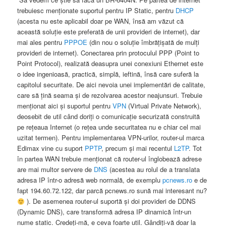
trebuiesc menţionate suportul pentru IP Static, pentru
DHCP
(acesta nu este aplicabil doar pe WAN, însă am văzut că
această soluţie este preferată de unii provideri de internet), dar
mai ales pentru
PPPOE
(din nou o soluţie îmbrăţişată de mulţi
provideri de internet). Conectarea prin protoculul PPP (Point to
Point Protocol), realizată deasupra unei conexiuni Ethernet este
o idee ingenioasă, practică, simplă, ieftină, însă care suferă la
capitolul securitate. De aici nevoia unei implementări de calitate,
care să ţină seama şi de rezolvarea acestor neajunsuri. Trebuie
menţionat aici şi suportul pentru
VPN
(Virtual Private Network),
deosebit de util când doriţi o comunicaţie securizată construită
pe reţeaua Internet (o reţea unde securitatea nu e chiar cel mai
uzitat termen). Pentru implementarea VPN-urilor, router-ul marca
Edimax vine cu suport
PPTP
, precum şi mai recentul
L2TP
. Tot
în partea WAN trebuie menţionat că router-ul înglobează adrese
are mai multor servere de
DNS
(acestea au rolul de a translata
adresa IP într-o adresă web normală, de exemplu
pcnews.ro
e de
fapt 194.60.72.122, dar parcă pcnews.ro sună mai interesant nu?
). De asemenea router-ul suportă şi doi provideri de DDNS
(Dynamic DNS), care transformă adresa IP dinamică într-un
nume static. Credeţi-mă, e ceva foarte util. Gândiţi-vă doar la