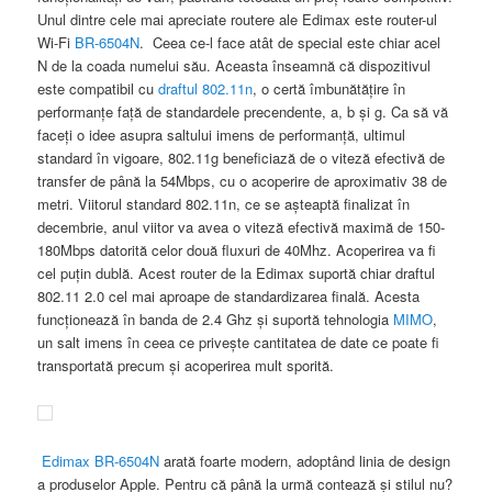
Unul dintre cele mai apreciate routere ale Edimax este router-ul
Wi-Fi
BR-6504N
.
Ceea ce-l face atât de special este chiar acel
N de la coada numelui său. Aceasta înseamnă că dispozitivul
este compatibil cu
draftul 802.11n
, o certă îmbunătăţire în
performanţe faţă de standardele precendente, a, b şi g. Ca să vă
faceţi o idee asupra saltului imens de performanţă, ultimul
standard în vigoare, 802.11g beneficiază de o viteză efectivă de
transfer de până la 54Mbps, cu o acoperire de aproximativ 38 de
metri. Viitorul standard 802.11n, ce se aşteaptă finalizat în
decembrie, anul viitor va avea o viteză efectivă maximă de 150-
180Mbps datorită celor două fluxuri de 40Mhz. Acoperirea va fi
cel puţin dublă. Acest router de la Edimax suportă chiar draftul
802.11 2.0 cel mai aproape de standardizarea finală. Acesta
funcţionează în banda de 2.4 Ghz şi suportă tehnologia
MIMO
,
un salt imens în ceea ce priveşte cantitatea de date ce poate fi
transportată precum şi acoperirea mult sporită.
Edimax BR-6504N
arată foarte modern, adoptând linia de design
a produselor Apple. Pentru că până la urmă contează şi stilul nu?