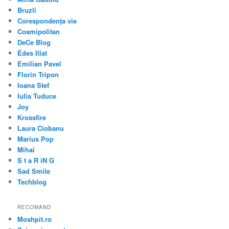
Bruzli
Corespondența vie
Cosmipolitan
DeCe Blog
Édes Illat
Emilian Pavel
Florin Tripon
Ioana Stef
Iulia Tuduce
Joy
Krossfire
Laura Ciobanu
Marius Pop
Mihai
S t a R iN G
Sad Smile
Techblog
RECOMAND
Moshpit.ro