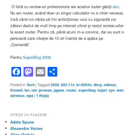
O listă cu review-uri profesioniste ale acestui router găsiţi
aici
.
Nu am router, având doar un singur calculator nu e chiar necesar,
însă când voi căuta să îmi achiziţionez unul cu siguranţă voi
zăbovi destul de mult timp pe internet citind şi restul review-urilor
la acest router. Pentru că, până acum m-a convins, dar eu sunt o
persoană care citeşte de 10 ori înainte de a apăsa pe
„Comandă”.
Pentru
SuperBlog 2008
.
Facebook
Mastodon
Email
Share
Posted in
Tech
|
Tagged
2008
,
802.11n
,
br-6504n
,
dhcp
,
edimax
,
firewall
,
lan
,
nat
,
pcnews
,
pppoe
,
router
,
superblog
,
taipei
,
vpn
,
wan
,
wireless
,
wpa
|
1
Reply
CITESC CU PLACERE
Adela Spune
Alexandra Verzes
Alina Gadoiu