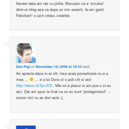
fiecare data am ras cu pofta. Banuiam ca e “smulsa”
dintr-un blog asa ca dupa un mic search, te-am gasit.
Felicitari!! o sa-ti citesc creatiile.
Dan Pop
on
November 19, 2008 at 16:53
said:
As aprecia daca m-ai citi, insa acea povestioara nu e a
mea …
… e a lui Dono si o poti citi si aici:
http://dono.ro/?p=373
. Mie mi-a placut si am pus-o si eu
aici. Dar am spus la final ca nu eu sunt “protagonistul” …
sincer nici nu as dori asta ;).