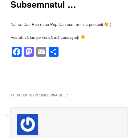
Subsemnatul …
Nume: Dan Pop ( sau Pop Dan cum îmi zic prietenii
)
Restul: vă las pe voi să mă cunoaşteţi
Facebook
Mastodon
Email
Share
15 THOUGHTS ON “
SUBSEMNATUL …
”