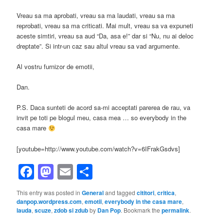
Vreau sa ma aprobati, vreau sa ma laudati, vreau sa ma
reprobati, vreau sa ma criticati. Mai mult, vreau sa va expuneti
aceste simtiri, vreau sa aud “Da, asa e!” dar si “Nu, nu ai deloc
dreptate”. Si intr-un caz sau altul vreau sa vad argumente.
Al vostru furnizor de emotii,
Dan.
P.S. Daca sunteti de acord sa-mi acceptati parerea de rau, va
invit pe toti pe blogul meu, casa mea … so everybody in the
casa mare
[youtube=http://www.youtube.com/watch?v=6IFrakGsdvs]
Facebook
Mastodon
Email
Share
This entry was posted in
General
and tagged
cititori
,
critica
,
danpop.wordpress.com
,
emotii
,
everybody in the casa mare
,
lauda
,
scuze
,
zdob si zdub
by
Dan Pop
. Bookmark the
permalink
.