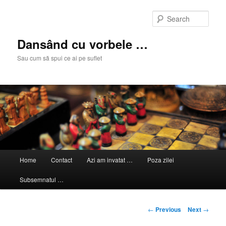
Skip
to
Sear
primary
content
Dansând cu vorbele …
Sau cum să spui ce ai pe suflet
Main
Home
Contact
Azi am invatat …
Poza zilei
menu
Subsemnatul …
Post
←
Previous
Next
→
navigation