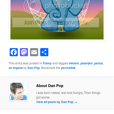
Facebook
Mastodon
Email
Share
This entry was posted in
Funny
and tagged
elefant
,
paianjen
,
panza
,
se legana
by
Dan Pop
. Bookmark the
permalink
.
About Dan Pop
I was born naked, wet and hungry. Then things
got worse.
View all posts by Dan Pop
→