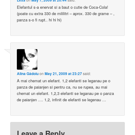
Lexa
May 7, 2009 at 20:44
Elefantul s-a enervat si a baut o cutie de Coca-Cola!
(poate cu extra 330 de mililitri – aprox. 330 de grame – ,
panza s-o fi rupt.. hi hi hi)
Alina Gâdoiu
on
May 21, 2009 at 23:27
said:
A mai chemat un elefant. 1,2 elefanti se leganau pe o
panza de paianjen si pentru ca, nu se rupea, au mai
chemat un elefant. 1,2,3 elefanti se leganau pe o panza
de paianjen …. 1,2, infinit de elefanti se legenau …
Leave a Reply