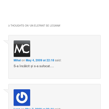
3 THOUGHTS ON “
UN ELEFANT SE LEGANA
”
Mihai
on
May 4, 2009 at 22:18
said:
S-a încâlcit și s-a sufocat….
on
said: