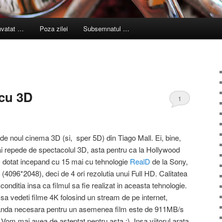
nvatat …
Poza zilei
Subsemnatul …
 cu 3D
1
de noul cinema 3D (si, sper 5D) din Tiago Mall. Ei, bine,
i repede de spectacolul 3D, asta pentru ca la Hollywood
fi dotat incepand cu 15 mai cu tehnologie
RealD
de la Sony,
 (4096*2048), deci de 4 ori rezolutia unui Full HD. Calitatea
conditia insa ca filmul sa fie realizat in aceasta tehnologie.
i sa vedeti filme 4K folosind un stream de pe internet,
e banda necesara pentru un asemenea film este de 911MB/s
Vom mai avea de asteptat pentru asta :). Insa viitorul arata