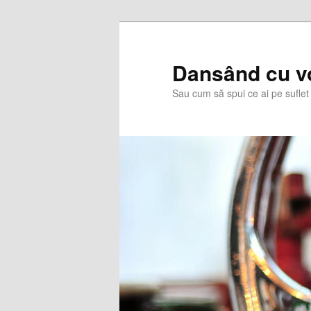
Skip
Skip
to
to
primary
secondary
Dansând cu v
content
content
Sau cum să spui ce ai pe suflet