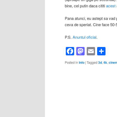
bine, cel putin daca cititi
acest 
Pana atunci, eu astept sa vad p
ceva de speriat. Cine face 50-
P.S.
Anuntul oficial
.
Facebook
Mastod
Email
Sh
Posted in
Info
|
Tagged
3d
,
4k
,
cine