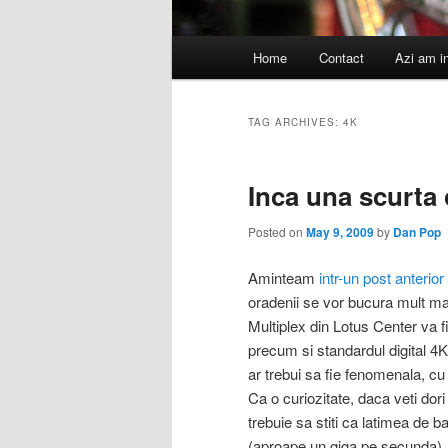
Main
Home
Contact
Azi am i
menu
TAG ARCHIVES:
4K
Inca una scurta
Posted on
May 9, 2009
by
Dan Pop
Aminteam
intr-un post anterior
oradenii se vor bucura mult ma
Multiplex din Lotus Center va 
precum si standardul digital 4K
ar trebui sa fie fenomenala, cu 
Ca o curiozitate, daca veti dor
trebuie sa stiti ca latimea d
(aproape un giga pe secunda). 