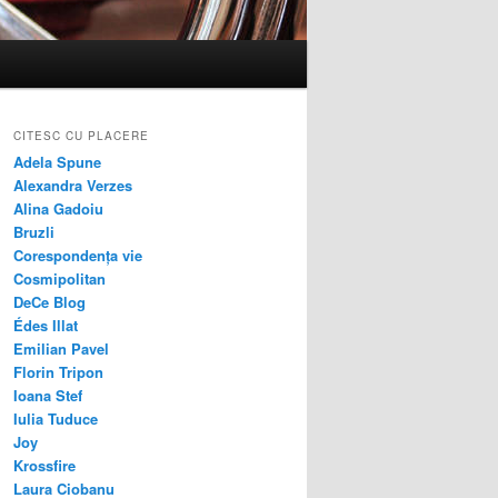
CITESC CU PLACERE
Adela Spune
Alexandra Verzes
Alina Gadoiu
Bruzli
Corespondența vie
Cosmipolitan
DeCe Blog
Édes Illat
Emilian Pavel
Florin Tripon
Ioana Stef
Iulia Tuduce
Joy
Krossfire
Laura Ciobanu