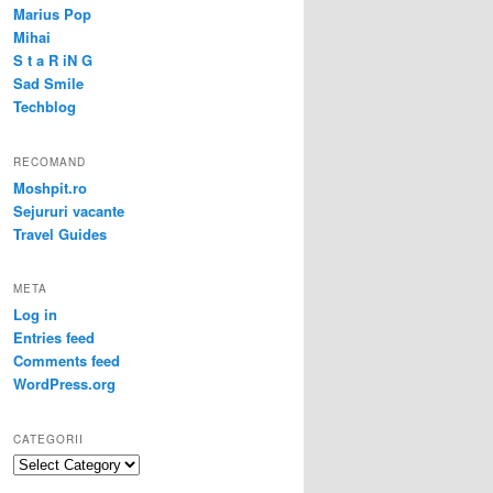
Marius Pop
Mihai
S t a R iN G
Sad Smile
Techblog
RECOMAND
Moshpit.ro
Sejururi vacante
Travel Guides
META
Log in
Entries feed
Comments feed
WordPress.org
CATEGORII
Categorii