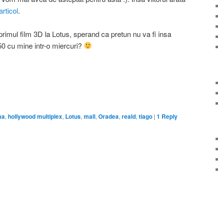
articol
.
rimul film 3D la Lotus, sperand ca pretun nu va fi insa
50 cu mine intr-o miercuri?
on
are
ma
,
hollywood multiplex
,
Lotus
,
mall
,
Oradea
,
reald
,
tiago
|
1
Reply