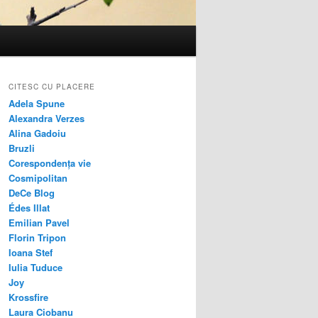
CITESC CU PLACERE
Adela Spune
Alexandra Verzes
Alina Gadoiu
Bruzli
Corespondența vie
Cosmipolitan
DeCe Blog
Édes Illat
Emilian Pavel
Florin Tripon
Ioana Stef
Iulia Tuduce
Joy
Krossfire
Laura Ciobanu