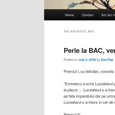
Main
Home
Contact
Azi am i
menu
TAG ARCHIVES:
BAC
Perle la BAC, ve
Posted on
July 2, 2008
by
Dan Pop
Premiul I, cu felicitari, coronita
“Eminescu a scris Luceafarul p
ia placut … Luceafarul s-a tran
pe fata imparatului dar pe urma 
Luceafarul s-a intors in cer d
Premiul II: