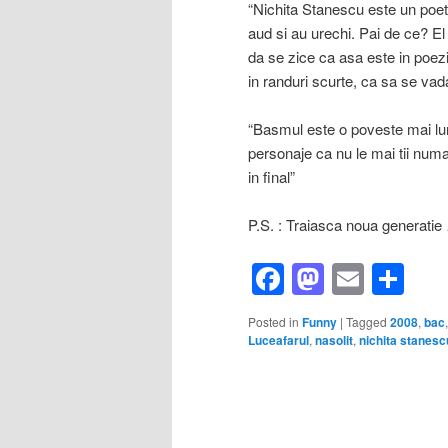
“Nichita Stanescu este un poet 
aud si au urechi. Pai de ce? E
da se zice ca asa este in poezie
in randuri scurte, ca sa se vad
“Basmul este o poveste mai lung
personaje ca nu le mai tii numaru
in final”
P.S. : Traiasca noua generatie
Facebook
Mastod
Email
Sh
Posted in
Funny
|
Tagged
2008
,
bac
Luceafarul
,
nasolit
,
nichita stanesc