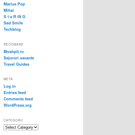
Marius Pop
Mihai
S t a R iN G
Sad Smile
Techblog
RECOMAND
Moshpit.ro
Sejururi vacante
Travel Guides
META
Log in
Entries feed
Comments feed
WordPress.org
CATEGORII
Categorii