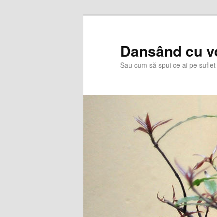
Skip
Skip
to
to
primary
secondary
Dansând cu v
content
content
Sau cum să spui ce ai pe suflet