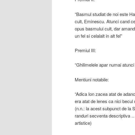
“Basmul studiat de noi este Ha
cult, Eminescu. Atunci cand cel
opus basmului cult, dar amand
un fel si celalalt in alt fel”
Premiul III:
“Ghilimelele apar numai atunci 
Mentiuni notabile:
“Adica Ion zacea atat de adanc 
era atat de lenes ca nici becul
(n.n.: la acest subpunct de la
randuri secventa descriptiva …. 
artistice)