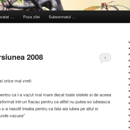
nvatat …
Poza zilei
Subsemnatul …
rsiunea 2008
1
 si orice mai vreti:
entru ca l-a vazut mai mare decat toate stelele si de aceea
sformat intr-un flacau pentru ca altfel nu putea so iubeasca
s-a nasolit treaba pentru ca fata aia iubea pe altul si
e unde cazuse”