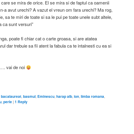
care se mira de orice. El se mira si de faptul ca oamenii
l n-a avut urechi? A vazut el vreun om fara urechi? Ma rog,
, sa te miri de toate si sa le pui pe toate unele subt altele,
a ca sunt versuri”
a, poate fi chiar cat o carte groasa, si are atatea
l dar trebuie sa fii atent la fabula ca te intalnesti cu ea si
 …. vai de noi
on
are
,
bacalaureat
,
basmul
,
Eminescu
,
harap alb
,
ion
,
limba romana
,
u
,
perle
|
1
Reply