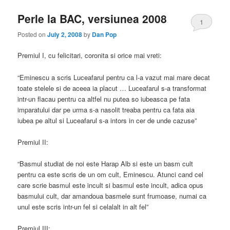
Perle la BAC, versiunea 2008
1
Posted on
July 2, 2008
by
Dan Pop
Premiul I, cu felicitari, coronita si orice mai vreti:
“Eminescu a scris Luceafarul pentru ca l-a vazut mai mare decat
toate stelele si de aceea ia placut … Luceafarul s-a transformat
intr-un flacau pentru ca altfel nu putea so iubeasca pe fata
imparatului dar pe urma s-a nasolit treaba pentru ca fata aia
iubea pe altul si Luceafarul s-a intors in cer de unde cazuse”
Premiul II:
“Basmul studiat de noi este Harap Alb si este un basm cult
pentru ca este scris de un om cult, Eminescu. Atunci cand cel
care scrie basmul este incult si basmul este incult, adica opus
basmului cult, dar amandoua basmele sunt frumoase, numai ca
unul este scris intr-un fel si celalalt in alt fel”
Premiul III: