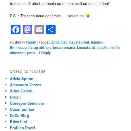
trebuie sa fii atent la fabula ca te intalnesti cu ea si in final”
P.S. : Traiasca noua generatie …. vai de noi
Facebook
Mastodon
Email
Share
Posted in
Funny
|
Tagged
2008
,
bac
,
bacalaureat
,
basmul
,
Eminescu
,
harap alb
,
ion
,
limba romana
,
Luceafarul
,
nasolit
,
nichita
stanescu
,
perle
|
1
Reply
CITESC CU PLACERE
Adela Spune
Alexandra Verzes
Alina Gadoiu
Bruzli
Corespondența vie
Cosmipolitan
DeCe Blog
Édes Illat
Emilian Pavel