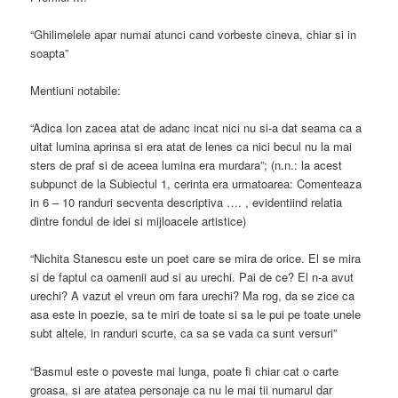
“Ghilimelele apar numai atunci cand vorbeste cineva, chiar si in
soapta”
Mentiuni notabile:
“Adica Ion zacea atat de adanc incat nici nu si-a dat seama ca a
uitat lumina aprinsa si era atat de lenes ca nici becul nu la mai
sters de praf si de aceea lumina era murdara”; (n.n.: la acest
subpunct de la Subiectul 1, cerinta era urmatoarea: Comenteaza
in 6 – 10 randuri secventa descriptiva …. , evidentiind relatia
dintre fondul de idei si mijloacele artistice)
“Nichita Stanescu este un poet care se mira de orice. El se mira
si de faptul ca oamenii aud si au urechi. Pai de ce? El n-a avut
urechi? A vazut el vreun om fara urechi? Ma rog, da se zice ca
asa este in poezie, sa te miri de toate si sa le pui pe toate unele
subt altele, in randuri scurte, ca sa se vada ca sunt versuri”
“Basmul este o poveste mai lunga, poate fi chiar cat o carte
groasa, si are atatea personaje ca nu le mai tii numarul dar