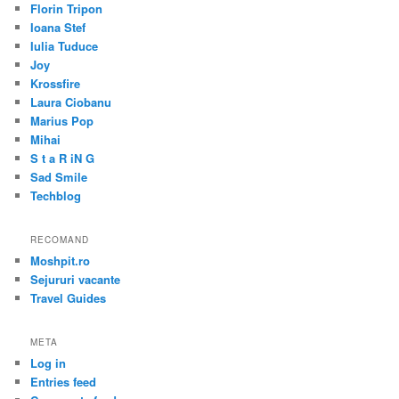
Florin Tripon
Ioana Stef
Iulia Tuduce
Joy
Krossfire
Laura Ciobanu
Marius Pop
Mihai
S t a R iN G
Sad Smile
Techblog
RECOMAND
Moshpit.ro
Sejururi vacante
Travel Guides
META
Log in
Entries feed