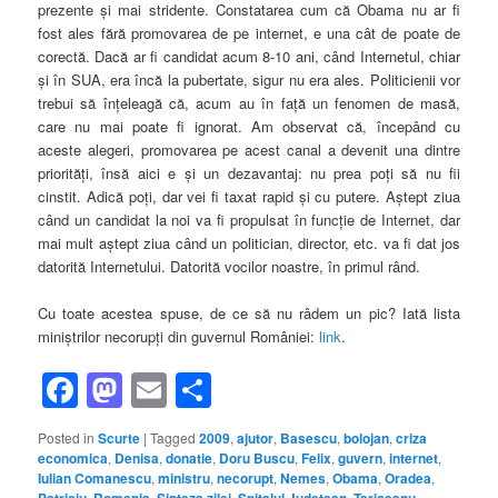
prezente şi mai stridente. Constatarea cum că Obama nu ar fi
fost ales fără promovarea de pe internet, e una cât de poate de
corectă. Dacă ar fi candidat acum 8-10 ani, când Internetul, chiar
şi în SUA, era încă la pubertate, sigur nu era ales. Politicienii vor
trebui să înţeleagă că, acum au în faţă un fenomen de masă,
care nu mai poate fi ignorat. Am observat că, începând cu
aceste alegeri, promovarea pe acest canal a devenit una dintre
priorităţi, însă aici e şi un dezavantaj: nu prea poţi să nu fii
cinstit. Adică poţi, dar vei fi taxat rapid şi cu putere. Aştept ziua
când un candidat la noi va fi propulsat în funcţie de Internet, dar
mai mult aştept ziua când un politician, director, etc. va fi dat jos
datorită Internetului. Datorită vocilor noastre, în primul rând.
Cu toate acestea spuse, de ce să nu râdem un pic? Iată lista
miniştrilor necorupţi din guvernul României:
link
.
Facebook
Mastodon
Email
Share
Posted in
Scurte
|
Tagged
2009
,
ajutor
,
Basescu
,
bolojan
,
criza
economica
,
Denisa
,
donatie
,
Doru Buscu
,
Felix
,
guvern
,
internet
,
Iulian Comanescu
,
ministru
,
necorupt
,
Nemes
,
Obama
,
Oradea
,
Patriciu
,
Romania
,
Sinteza zilei
,
Spitalul Judetean
,
Tariceanu
,