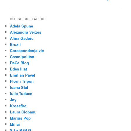
navigation
CITESC CU PLACERE
Adela Spune
Alexandra Verzes
Alina Gadoiu
Bruzli
Corespondența vie
Cosmipolitan
DeCe Blog
Édes Illat
Emilian Pavel
Florin Tripon
Ioana Stef
Iulia Tuduce
Joy
Krossfire
Laura Ciobanu
Marius Pop
Mihai
S t a R iN G