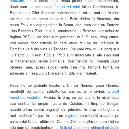
amuzăm
. În tot acest timp, restul presei e cam dezorientată,
după cum ne luminează
într-un editorial
Iulian Comănescu, în
Evenimentul Zilei. Sigur că e dezorientată, că nu mai are în cine
să dea. Înainte, presa aservită lui Felix dădea în Băsescu, dar
acum Felix e vicepreşedinte la Senat, deci cam gata cu Sinteza
„Jos Băsescu” Zilei. În plus, tonomatele lui Băsescu vor trebui să
înghită PSD-ul, că doar sunt parteneri, nu?. Şi aşa, dragi cititori
veţi vedea doar articole în care orice rău se va întâmpla în
România va fi din vina lui Tăriceanu (pe care btw, nu-l suport) şi a
lui Patriciu. În rest, PDL şi PSD sunt imaculate şi ele s-au aliat
în Parteneriatul pentru România, doar pentru noi, românii După
părerea mea, acest slogan este cea mai tâmpită formă de
adresare a mesajului către români: Băi, v-am fraierit.
Revenind pe plaiurile locale, aflăm că Nemeş, popa Nemeş,
însufleţit de spiritul sărbătorilor, uns cu alifie divină,
a zidit
ferestrele vecinilor
. Aleluia.
În timp ce politicienii, la nivel local
sau central îşi umplu traista de Crăciun, în timp ce Bolojan
acordă prime pentru angajaţii din primărie, în timp ce bugetul a
fost rectificat în jos, în timp ce
o giraţie
cam inutilă a apărut pe
bulevardul Dacia, aflăm din ContrastOnline o ştire pe care nici nu
ştiu cum să o cataloghez:
La Spitalul Judeţean, chirurgii orbăcăie