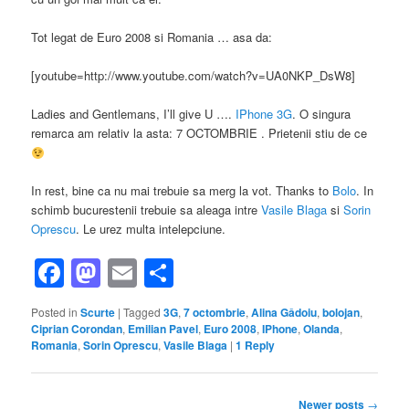
Tot legat de Euro 2008 si Romania … asa da:
[youtube=http://www.youtube.com/watch?v=UA0NKP_DsW8]
Ladies and Gentlemans, I’ll give U ….
IPhone 3G
. O singura
remarca am relativ la asta: 7 OCTOMBRIE . Prietenii stiu de ce
In rest, bine ca nu mai trebuie sa merg la vot. Thanks to
Bolo
. In
schimb bucurestenii trebuie sa aleaga intre
Vasile Blaga
si
Sorin
Oprescu
. Le urez multa intelepciune.
Facebook
Mastodon
Email
Share
Posted in
Scurte
|
Tagged
3G
,
7 octombrie
,
Alina Gâdoiu
,
bolojan
,
Ciprian Corondan
,
Emilian Pavel
,
Euro 2008
,
IPhone
,
Olanda
,
Romania
,
Sorin Oprescu
,
Vasile Blaga
|
1
Reply
Post
Newer posts
→