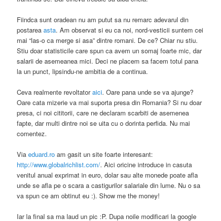
Fiindca sunt oradean nu am putut sa nu remarc adevarul din
postarea
asta
. Am observat si eu ca noi, nord-vesticii suntem cei
mai “las-o ca merge si asa” dintre romani. De ce? Chiar nu stiu.
Stiu doar statisticile care spun ca avem un somaj foarte mic, dar
salarii de asemeanea mici. Deci ne placem sa facem totul pana
la un punct, lipsindu-ne ambitia de a continua.
Ceva realmente revoltator
aici
. Oare pana unde se va ajunge?
Oare cata mizerie va mai suporta presa din Romania? Si nu doar
presa, ci noi cititorii, care ne declaram scarbiti de asemenea
fapte, dar multi dintre noi se uita cu o dorinta perfida. Nu mai
comentez.
Via
eduard.ro
am gasit un site foarte interesant:
http://www.globalrichlist.com/
. Aici oricine introduce in casuta
venitul anual exprimat in euro, dolar sau alte monede poate afla
unde se afla pe o scara a castigurilor salariale din lume. Nu o sa
va spun ce am obtinut eu :). Show me the money!
Iar la final sa ma laud un pic :P. Dupa noile modificari la google