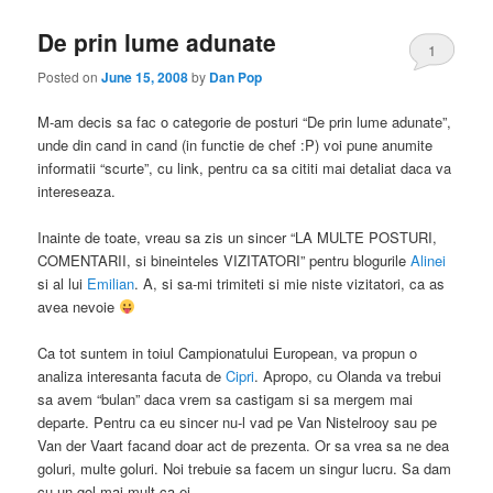
De prin lume adunate
1
Posted on
June 15, 2008
by
Dan Pop
M-am decis sa fac o categorie de posturi “De prin lume adunate”,
unde din cand in cand (in functie de chef :P) voi pune anumite
informatii “scurte”, cu link, pentru ca sa cititi mai detaliat daca va
intereseaza.
Inainte de toate, vreau sa zis un sincer “LA MULTE POSTURI,
COMENTARII, si bineinteles VIZITATORI” pentru blogurile
Alinei
si al lui
Emilian
. A, si sa-mi trimiteti si mie niste vizitatori, ca as
avea nevoie
Ca tot suntem in toiul Campionatului European, va propun o
analiza interesanta facuta de
Cipri
. Apropo, cu Olanda va trebui
sa avem “bulan” daca vrem sa castigam si sa mergem mai
departe. Pentru ca eu sincer nu-l vad pe Van Nistelrooy sau pe
Van der Vaart facand doar act de prezenta. Or sa vrea sa ne dea
goluri, multe goluri. Noi trebuie sa facem un singur lucru. Sa dam
cu un gol mai mult ca ei.