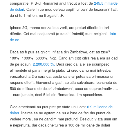
comparatie, PIB-ul Romaniei anul trecut a fost de
245.5 miliarde
de dolari
. Oare in ce mod cereau copiii lui bani de buzunar? Tati,
da si tu 1 milion, nu fi zgarcit :P.
Iphone 3G, marea senzatie a verii, are preturi diferite in tari
diferite. Cei mai neajutorati (a se citi fraieriti) sunt belgienii.
Iata
de ce
.
Daca ati fi pus sa ghiciti inflatia din Zimbabwe, cat ati zice?
100%, 1000%, 5000%. Nop. Cand am citit cifra reala era sa cad
de pe scaun:
2.200.000 %.
Deci cred ca la ei se scumpesc
alimentele si pana mergi la piata. Ei cred ca nu mai intreaba
vanzatorul a 2-a oara cat costa ca s-ar putea sa primeasca un
raspuns diferit. Guvernul a gasit solutia salvatoare: bancnota de
500 de milioane de dolari zimbabweni, ceea ce e aproximativ ….
1 euro jumate, deci 5 lei din Romanica. I’m speachless.
Cica americanii au pus pret pe viata unui om:
6.9 milioane de
dolari
. Inainte sa ne agitam ca nu e bine ce fac din punct de
vedere moral, sa ne gandim mai profund. Desigur, viata unui om
e nepretuita, dar daca cheltuirea a 100 de milioane de dolari