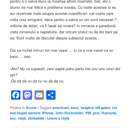
pentru a o salva duce la moartea altora (foamete, boli, etc.),
atunci se mai ridica o problema morala. Cu toate acestea si eu
am rezervele mele asupra acestei cuantificari: cat costa oare
viata unui emigrant, daca pentru a salva un om sunt necesari 7
milione de dolari, va fi lasat sa moara? In romania e paradoxal:
viata romanului e nepretuita, dar oricum statul nu da doi bani pe
ea. Sunt multe de discutat despre subiectul acesta.
Dar sa inchei intr-un ton mai vesel … si ce e mai vesel ca un
banc … sec:
-Alo? Nu va suparati, zero sapte patru patru trei unu unu cinci doi
opt?
-Da da da nu da nu nu da da nu.
Facebook
Mastodon
Email
Share
Posted in
Scurte
|
Tagged
americani
,
banc
,
belgieni
,
bill gates
,
cei
mai bogati oameni
,
IPhone
,
John Rockefeller
,
PIB
,
pret
,
Romania
,
sec
,
viaţă
,
zimbabwe
|
Leave a reply