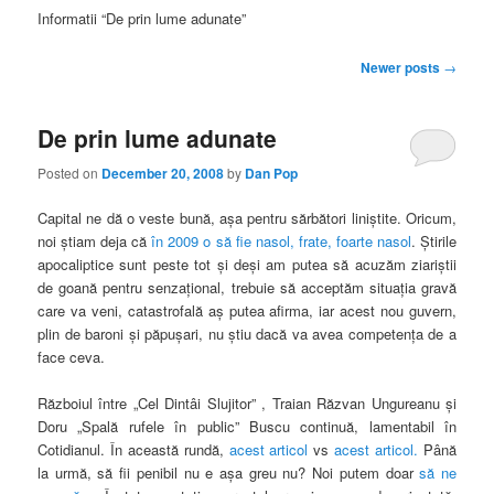
Informatii “De prin lume adunate”
Post
Newer posts
→
navigation
De prin lume adunate
Posted on
December 20, 2008
by
Dan Pop
Capital ne dă o veste bună, aşa pentru sărbători liniştite. Oricum,
noi ştiam deja că
în 2009 o să fie nasol, frate, foarte nasol
. Ştirile
apocaliptice sunt peste tot şi deşi am putea să acuzăm ziariştii
de goană pentru senzaţional, trebuie să acceptăm situaţia gravă
care va veni, catastrofală aş putea afirma, iar acest nou guvern,
plin de baroni şi păpuşari, nu ştiu dacă va avea competenţa de a
face ceva.
Războiul între „Cel Dintâi Slujitor” , Traian Răzvan Ungureanu şi
Doru „Spală rufele în public” Buscu continuă, lamentabil în
Cotidianul. În această rundă,
acest articol
vs
acest articol.
Până
la urmă, să fii penibil nu e aşa greu nu? Noi putem doar
să ne