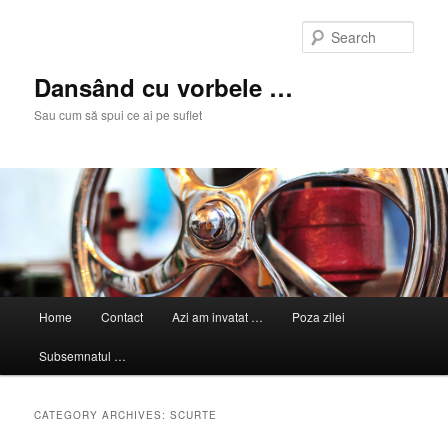
Skip
Skip
to
to
Sear
primary
secondary
content
content
Dansând cu vorbele …
Sau cum să spui ce ai pe suflet
Main
Home
Contact
Azi am invatat …
Poza zilei
menu
Subsemnatul …
CATEGORY ARCHIVES:
SCURTE