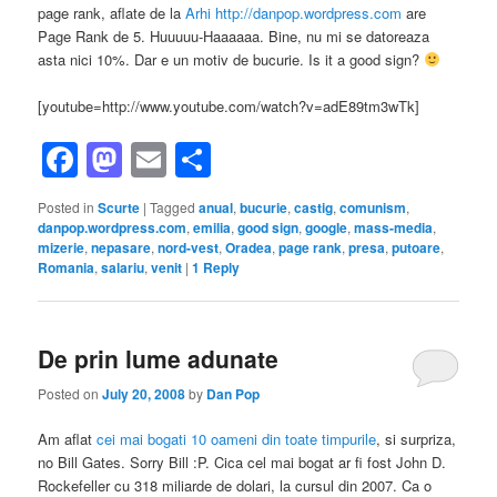
page rank, aflate de la
Arhi
http://danpop.wordpress.com
are
Page Rank de 5. Huuuuu-Haaaaaa. Bine, nu mi se datoreaza
asta nici 10%. Dar e un motiv de bucurie. Is it a good sign?
[youtube=http://www.youtube.com/watch?v=adE89tm3wTk]
Facebook
Mastodon
Email
Share
Posted in
Scurte
|
Tagged
anual
,
bucurie
,
castig
,
comunism
,
danpop.wordpress.com
,
emilia
,
good sign
,
google
,
mass-media
,
mizerie
,
nepasare
,
nord-vest
,
Oradea
,
page rank
,
presa
,
putoare
,
Romania
,
salariu
,
venit
|
1
Reply
De prin lume adunate
Posted on
July 20, 2008
by
Dan Pop
Am aflat
cei mai bogati 10 oameni din toate timpurile
, si surpriza,
no Bill Gates. Sorry Bill :P. Cica cel mai bogat ar fi fost John D.
Rockefeller cu 318 miliarde de dolari, la cursul din 2007. Ca o