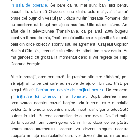
în sala de operaţie
. Se pare că nu mai sunt bani nici pentru
becuri. Eu ştiam că Oradea e unul dintre cele mai „vai si amar”
oraşe cel puţin din vestul ţării, dacă nu din întreaga Românie, dar
nu credeam că totuşi am ajuns aşa jos. Uite că am ajuns. Am
aflat de la televiziunea Transilvania, că pe anul 2009 bugetul
local va fi aşa de mic, încât municipalitatea s-a gândit să scoată
bani din orice obiectiv sportiv sau de agrement. Orăşelul Copiilor,
Bazinul Olimpic, terenurile sintetice de fotbal, toate vor costa. Eu
mă gândesc cu groază la momentul când îl voi regreta pe Filip.
Doamne Fereşte!
Alte informaţii, care contează: În preajma sfintelor sărbători, poţi
să ajuţi şi tu pe cei care au nevoie de ajutor. Un caz trist, pe
blogul Alinei:
Denisa are nevoie de sprijinul nostru
. De remarcat
şi
iniţiativa lui Orlando
şi a
Tomatei
. După părerea mea,
promovarea acestor cazuri tragice prin internet este o soluţie
evidentă, Internetul devenind încet, încet, dar sigur o adevărată
putere în stat. Puterea oamenilor de a face ceva. Deviind puţin
de la subiect, am convingerea că în timp, dacă se va păstra
neutralitatea internetului, acesta va deveni singura noastră
scăpare în faţa manipulărilor care vor deveni din ce în ce mai