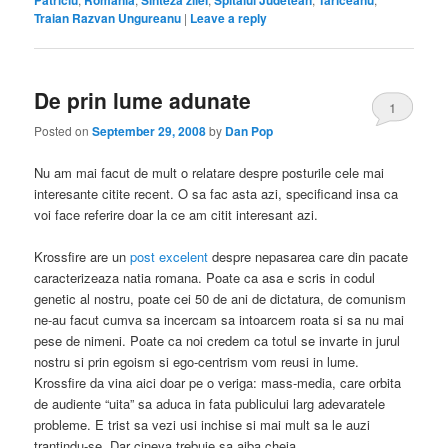
Traian Razvan Ungureanu
|
Leave a reply
De prin lume adunate
1
Posted on
September 29, 2008
by
Dan Pop
Nu am mai facut de mult o relatare despre posturile cele mai
interesante citite recent. O sa fac asta azi, specificand insa ca
voi face referire doar la ce am citit interesant azi.
Krossfire are un
post excelent
despre nepasarea care din pacate
caracterizeaza natia romana. Poate ca asa e scris in codul
genetic al nostru, poate cei 50 de ani de dictatura, de comunism
ne-au facut cumva sa incercam sa intoarcem roata si sa nu mai
pese de nimeni. Poate ca noi credem ca totul se invarte in jurul
nostru si prin egoism si ego-centrism vom reusi in lume.
Krossfire da vina aici doar pe o veriga: mass-media, care orbita
de audiente “uita” sa aduca in fata publicului larg adevaratele
probleme. E trist sa vezi usi inchise si mai mult sa le auzi
trantindu-se. Dar cineva trebuie sa aiba cheia.