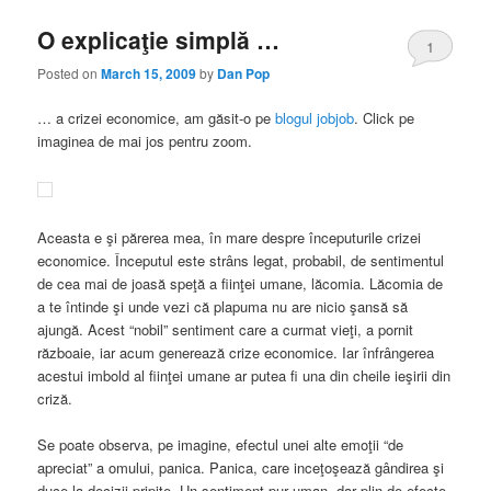
O explicaţie simplă …
1
Posted on
March 15, 2009
by
Dan Pop
… a crizei economice, am găsit-o pe
blogul jobjob
. Click pe
imaginea de mai jos pentru zoom.
Aceasta e şi părerea mea, în mare despre începuturile crizei
economice. Începutul este strâns legat, probabil, de sentimentul
de cea mai de joasă speţă a fiinţei umane, lăcomia. Lăcomia de
a te întinde şi unde vezi că plapuma nu are nicio şansă să
ajungă. Acest “nobil” sentiment care a curmat vieţi, a pornit
războaie, iar acum generează crize economice. Iar înfrângerea
acestui imbold al fiinţei umane ar putea fi una din cheile ieşirii din
criză.
Se poate observa, pe imagine, efectul unei alte emoţii “de
apreciat” a omului, panica. Panica, care inceţoşează gândirea şi
duce la decizii pripite. Un sentiment pur uman, dar plin de efecte