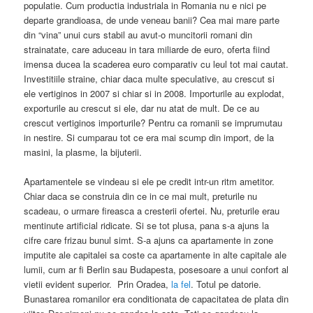
populatie. Cum productia industriala in Romania nu e nici pe
departe grandioasa, de unde veneau banii? Cea mai mare parte
din “vina” unui curs stabil au avut-o muncitorii romani din
strainatate, care aduceau in tara miliarde de euro, oferta fiind
imensa ducea la scaderea euro comparativ cu leul tot mai cautat.
Investitiile straine, chiar daca multe speculative, au crescut si
ele vertiginos in 2007 si chiar si in 2008. Importurile au explodat,
exporturile au crescut si ele, dar nu atat de mult. De ce au
crescut vertiginos importurile? Pentru ca romanii se imprumutau
in nestire. Si cumparau tot ce era mai scump din import, de la
masini, la plasme, la bijuterii.
Apartamentele se vindeau si ele pe credit intr-un ritm ametitor.
Chiar daca se construia din ce in ce mai mult, preturile nu
scadeau, o urmare fireasca a cresterii ofertei. Nu, preturile erau
mentinute artificial ridicate. Si se tot plusa, pana s-a ajuns la
cifre care frizau bunul simt. S-a ajuns ca apartamente in zone
imputite ale capitalei sa coste ca apartamente in alte capitale ale
lumii, cum ar fi Berlin sau Budapesta, posesoare a unui confort al
vietii evident superior. Prin Oradea,
la fel
. Totul pe datorie.
Bunastarea romanilor era conditionata de capacitatea de plata din