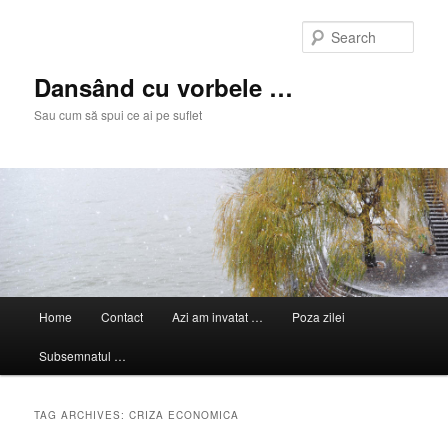
Skip
Skip
to
to
Sear
primary
secondary
content
content
Dansând cu vorbele …
Sau cum să spui ce ai pe suflet
Main
Home
Contact
Azi am invatat …
Poza zilei
menu
Subsemnatul …
TAG ARCHIVES:
CRIZA ECONOMICA