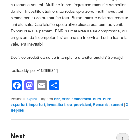
nu ramana someri. Multi se intorc, ingrosand randurile somerilor
de aici. Investiile straine s-au redus spre zero, multi investitori
pleaca pentru ca nu mai fac fata. Bursa traieste cele mai proaste
luni ale sale. Capitalurile speculative pleaca asa cum au venit.
Exporturile-s la pamant. BNR nu mai vrea sa se compromita, cu
un guvern de incompetenti si amana sa intervina. Leul a luat-o la
vale, era inevitabil.
Deci, ce credeti ca se va intampla la sfarsitul anului? Sondajul:
[polldaddy poll=”1269684″]
Facebook
Mastodon
Email
Share
Posted in
Opinii
|
Tagged
bnr
,
criza economica
,
curs
,
euro
,
exporturi
,
importuri
,
investitori
,
leu
,
previziuni
,
Romania
,
someri
|
3
Replies
Next
1