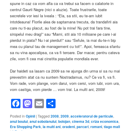
spune in caz ca vom afla ca va trebui sa facem o calatorie in
centrul Gaurii Negre (nici o aluzie). Toate frustrarile, toate
secretele vor iesi la iveala : “Ela, sa stii, eu te-am iubit
intotdeauna! Florile alea de saptamana trecuta, da trandafirii aia
care nu ti-au placut, au fost de la mine! Nu pot trai fara tine,
siropelul meu drag!” sau “Mami, stii aia 10 milioane pe care i-ai
pierdut in piata? Nu i-ai pierdut!” sau “Sefule, ia mai du-te-n bip
mea cu planul tau de management cu tot!”. Apoi, fereasca sfantu
sa nu vina apocalipsa, ca va fi teroare. Dar macar, pentru cateva
zile, vom fi cea mai cinstita populatie mondiala ever.
Dar haideti sa lasam ca 2009 sa ne ajunga din urma si sa nu mai
prevestim atat ca nu suntem Nostradamus, nu? Ce va fi, va fi.
Vom rade, vom plange, vom darui, vom cersi, vom iubi, vom ura,
vom castiga, vom pierde … vom trai. La multi ani, 2009!
Facebook
Mastodon
Email
Share
Posted in
Opinii
|
Tagged
2008
,
2009
,
acceleratorul de particule
,
anul boului
,
anul sobolanului
,
bolojan
,
cinema 3d
,
criza economica
,
Era Shopping Park
,
la multi ani
,
oradeni
,
parcari
,
romani
,
tiago mall