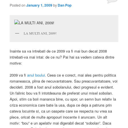
Posted on
January 1, 2009
by
Dan Pop
LA MULTI ANI, 2009!
Inainte sa va intrebati de ce 2009 va fi mai bun decat 2008
intrebati-va mai intai: de ce nu? Pai hai sa vedem cateva dintre
motive:
2009 va fi
anul boului
. Ceea ce e corect, mai ales pentru politica
romaneasca, plina de necuvantatoare. Sau preacuvantatoare, voi
decideti. 2008 a fost anul sobolanului, deci progresul e evident.
Un falinic bou va fi intotdeauna de preferat unui misel sobolan.
Apoi, stim ca boii mananca bine, cu spor, un semn bun relativ la
criza economica care bate la usa, dupa ce deja a patruns prin
cateva locuinte si, ca un oaspete care se respecta nu vrea sa
plece, oricat de multe apropouri inocente ii aruncam. Un alt
motiv: “bou” e un apelativ mai digerabil decat “sobolan”. Daca