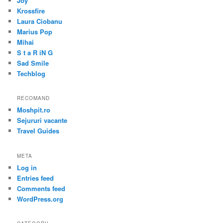
Joy
Krossfire
Laura Ciobanu
Marius Pop
Mihai
S t a R iN G
Sad Smile
Techblog
RECOMAND
Moshpit.ro
Sejururi vacante
Travel Guides
META
Log in
Entries feed
Comments feed
WordPress.org