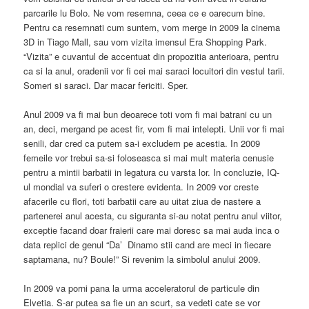
parcarile lu Bolo. Ne vom resemna, ceea ce e oarecum bine.
Pentru ca resemnati cum suntem, vom merge in 2009 la cinema
3D in Tiago Mall, sau vom vizita imensul Era Shopping Park.
“Vizita” e cuvantul de accentuat din propozitia anterioara, pentru
ca si la anul, oradenii vor fi cei mai saraci locuitori din vestul tarii.
Someri si saraci. Dar macar fericiti. Sper.
Anul 2009 va fi mai bun deoarece toti vom fi mai batrani cu un
an, deci, mergand pe acest fir, vom fi mai intelepti. Unii vor fi mai
senili, dar cred ca putem sa-i excludem pe acestia. In 2009
femeile vor trebui sa-si foloseasca si mai mult materia cenusie
pentru a mintii barbatii in legatura cu varsta lor. In concluzie, IQ-
ul mondial va suferi o crestere evidenta. In 2009 vor creste
afacerile cu flori, toti barbatii care au uitat ziua de nastere a
partenerei anul acesta, cu siguranta si-au notat pentru anul viitor,
exceptie facand doar fraierii care mai doresc sa mai auda inca o
data replici de genul “Da’ Dinamo stii cand are meci in fiecare
saptamana, nu? Boule!” Si revenim la simbolul anului 2009.
In 2009 va porni pana la urma acceleratorul de particule din
Elvetia. S-ar putea sa fie un an scurt, sa vedeti cate se vor