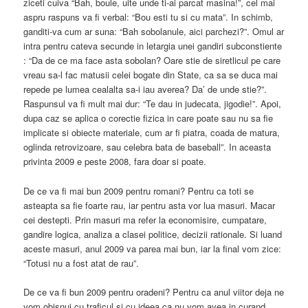
ziceti cuiva “Bah, boule, uite unde ti-ai parcat masina!”, cel mai
aspru raspuns va fi verbal: “Bou esti tu si cu mata”. In schimb,
ganditi-va cum ar suna: “Bah sobolanule, aici parchezi?”. Omul ar
intra pentru cateva secunde in letargia unei gandiri subconstiente
: “Da de ce ma face asta sobolan? Oare stie de siretlicul pe care
vreau sa-l fac matusii celei bogate din State, ca sa se duca mai
repede pe lumea cealalta sa-i iau averea? Da’ de unde stie?”.
Raspunsul va fi mult mai dur: “Te dau in judecata, jigodie!”. Apoi,
dupa caz se aplica o corectie fizica in care poate sau nu sa fie
implicate si obiecte materiale, cum ar fi piatra, coada de matura,
oglinda retrovizoare, sau celebra bata de baseball”. In aceasta
privinta 2009 e peste 2008, fara doar si poate.
De ce va fi mai bun 2009 pentru romani? Pentru ca toti se
asteapta sa fie foarte rau, iar pentru asta vor lua masuri. Macar
cei destepti. Prin masuri ma refer la economisire, cumpatare,
gandire logica, analiza a clasei politice, decizii rationale. Si luand
aceste masuri, anul 2009 va parea mai bun, iar la final vom zice:
“Totusi nu a fost atat de rau”.
De ce va fi bun 2009 pentru oradeni? Pentru ca anul viitor deja ne
vom obisnui cu traficul si cu ideea ca nu vom avea in curand