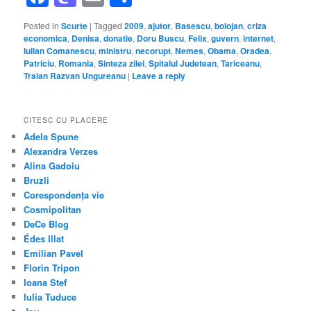
Posted in
Scurte
|
Tagged
2009
,
ajutor
,
Basescu
,
bolojan
,
criza
economica
,
Denisa
,
donatie
,
Doru Buscu
,
Felix
,
guvern
,
internet
,
Iulian Comanescu
,
ministru
,
necorupt
,
Nemes
,
Obama
,
Oradea
,
Patriciu
,
Romania
,
Sinteza zilei
,
Spitalul Judetean
,
Tariceanu
,
Traian Razvan Ungureanu
|
Leave a reply
CITESC CU PLACERE
Adela Spune
Alexandra Verzes
Alina Gadoiu
Bruzli
Corespondența vie
Cosmipolitan
DeCe Blog
Édes Illat
Emilian Pavel
Florin Tripon
Ioana Stef
Iulia Tuduce