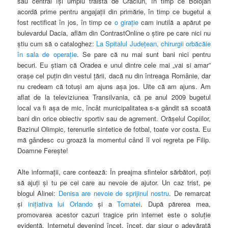
sau central îşi umplu traista de Crăciun, în timp ce Bolojan
acordă prime pentru angajaţii din primărie, în timp ce bugetul a
fost rectificat în jos, în timp ce
o giraţie
cam inutilă a apărut pe
bulevardul Dacia, aflăm din ContrastOnline o ştire pe care nici nu
ştiu cum să o cataloghez:
La Spitalul Judeţean, chirurgii orbăcăie
în sala de operaţie
. Se pare că nu mai sunt bani nici pentru
becuri. Eu ştiam că Oradea e unul dintre cele mai „vai si amar”
oraşe cel puţin din vestul ţării, dacă nu din întreaga Românie, dar
nu credeam că totuşi am ajuns aşa jos. Uite că am ajuns. Am
aflat de la televiziunea Transilvania, că pe anul 2009 bugetul
local va fi aşa de mic, încât municipalitatea s-a gândit să scoată
bani din orice obiectiv sportiv sau de agrement. Orăşelul Copiilor,
Bazinul Olimpic, terenurile sintetice de fotbal, toate vor costa. Eu
mă gândesc cu groază la momentul când îl voi regreta pe Filip.
Doamne Fereşte!
Alte informaţii, care contează: În preajma sfintelor sărbători, poţi
să ajuţi şi tu pe cei care au nevoie de ajutor. Un caz trist, pe
blogul Alinei:
Denisa are nevoie de sprijinul nostru
. De remarcat
şi
iniţiativa lui Orlando
şi a
Tomatei
. După părerea mea,
promovarea acestor cazuri tragice prin internet este o soluţie
evidentă, Internetul devenind încet, încet, dar sigur o adevărată