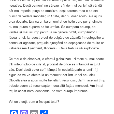
negative. Dacă oamenii nu săreau la îndemnul panicii să vândă
cât mai repede, piaţa se stabiliza, deşi părerea mea e că din
punct de vedere imobiliar, în State, dar nu doar acolo, s-a ajuns
prea departe. Era ca un balon umflat cu heliu care pur şi simplu
nu mai putea suporta să fie umflat. Se cumpăra scump, se
vindea şi mai scump pentru a se genera profit, cumpărătorul
făcea la fel, iar acest efect de bulgăre de zăpadă în rostogolire a
continuat agasant, preţurile ajungând să depăşească de multe ori
valoarea reală (evident, lăcomia). Ceva trebuia să explodeze.
Ce mai e de observat, e efectul globalizării. Nimeni nu mai poate
trăi într-un glob de cristal, protejat de orice se întâmplă în jurul
său. Deci dacă ceva se întâmplă în cealaltă parte a lumii, fiţi
siguri că vă va afecta la un moment dat într-un fel sau altul.
Globalizarea a adus multe beneficii, recunosc, dar în acelaşi timp
trebuie acum să recunoaştem cealaltă faţă a monedei. Am intrat
toţi în acest noroi economic, ne vom curăţa împreună.
Voi ce ziceţi, cum a început totul?
Facebook
Mastodon
Email
Share