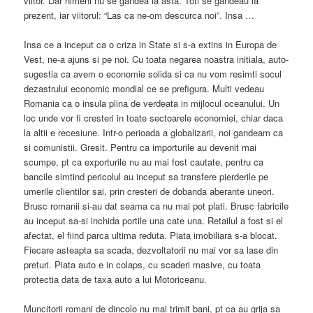
viitor. Dar nimeni nu se gandea la asta. Toti se gandeau la
prezent, iar viitorul: “Las ca ne-om descurca noi”. Insa …
Insa ce a inceput ca o criza in State si s-a extins in Europa de
Vest, ne-a ajuns si pe noi. Cu toata negarea noastra initiala, auto-
sugestia ca avem o economie solida si ca nu vom resimti socul
dezastrului economic mondial ce se prefigura. Multi vedeau
Romania ca o insula plina de verdeata in mijlocul oceanului. Un
loc unde vor fi cresteri in toate sectoarele economiei, chiar daca
la altii e recesiune. Intr-o perioada a globalizarii, noi gandeam ca
si comunistii. Gresit. Pentru ca importurile au devenit mai
scumpe, pt ca exporturile nu au mai fost cautate, pentru ca
bancile simtind pericolul au inceput sa transfere pierderile pe
umerile clientilor sai, prin cresteri de dobanda aberante uneori.
Brusc romanii si-au dat seama ca nu mai pot plati. Brusc fabricile
au inceput sa-si inchida portile una cate una. Retailul a fost si el
afectat, el fiind parca ultima reduta. Piata imobiliara s-a blocat.
Fiecare asteapta sa scada, dezvoltatorii nu mai vor sa lase din
preturi. Piata auto e in colaps, cu scaderi masive, cu toata
protectia data de taxa auto a lui Motoriceanu.
Muncitorii romani de dincolo nu mai trimit bani, pt ca au grija sa