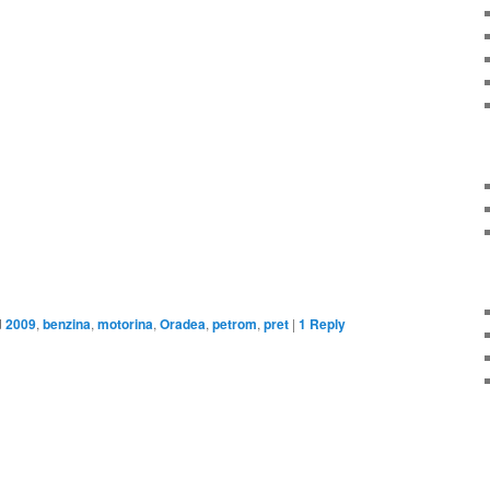
on
are
d
2009
,
benzina
,
motorina
,
Oradea
,
petrom
,
pret
|
1
Reply