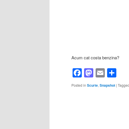
Acum cat costa benzina?
Facebook
Mastod
Email
Sh
Posted in
Scurte
,
Snapshot
|
Tagge