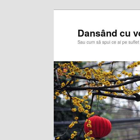
Skip
Skip
to
to
primary
secondary
Dansând cu v
content
content
Sau cum să spui ce ai pe suflet