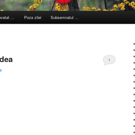
nvatat …
Poza zilei
Subsemnatul …
adea
1
p