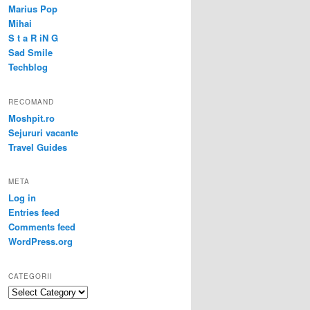
Marius Pop
Mihai
S t a R iN G
Sad Smile
Techblog
RECOMAND
Moshpit.ro
Sejururi vacante
Travel Guides
META
Log in
Entries feed
Comments feed
WordPress.org
CATEGORII
Categorii