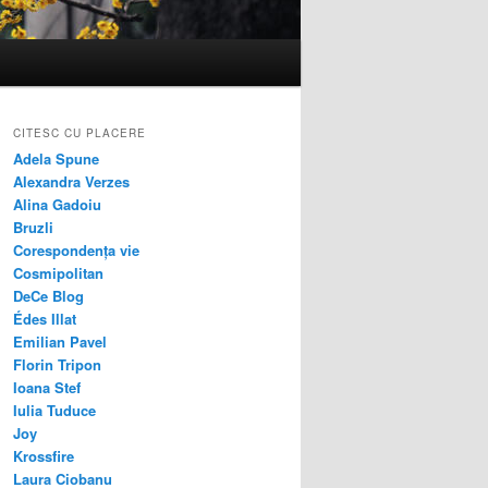
CITESC CU PLACERE
Adela Spune
Alexandra Verzes
Alina Gadoiu
Bruzli
Corespondența vie
Cosmipolitan
DeCe Blog
Édes Illat
Emilian Pavel
Florin Tripon
Ioana Stef
Iulia Tuduce
Joy
Krossfire
Laura Ciobanu