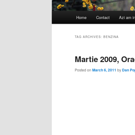
Main
Home
Contact
Azi am i
menu
TAG ARCHIVES:
BENZINA
Martie 2009, Or
Posted on
March 6, 2011
by
Dan Po