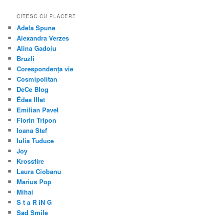
CITESC CU PLACERE
Adela Spune
Alexandra Verzes
Alina Gadoiu
Bruzli
Corespondența vie
Cosmipolitan
DeCe Blog
Édes Illat
Emilian Pavel
Florin Tripon
Ioana Stef
Iulia Tuduce
Joy
Krossfire
Laura Ciobanu
Marius Pop
Mihai
S t a R iN G
Sad Smile