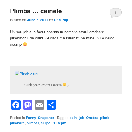
Plimba … cainele
1
Posted on
June 7, 2011
by
Dan Pop
Un nou job si-a facut aparitia in nomenclatorul oradean:
plimbatorul de caini. Si daca ma intrebati pe mine, nu e deloc
scump
Click pentru zoom ( merita
)
Facebook
Mastodon
Email
Share
Posted in
Funny
,
Snapshot
|
Tagged
caini
,
job
,
Oradea
,
plimb
,
plimbare
,
plimbat
,
slujba
|
1
Reply