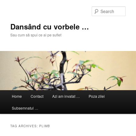
Skip
Skip
to
to
Sear
primary
secondary
content
content
Dansând cu vorbele …
Sau cum să spui ce ai pe suflet
Main
Home
Contact
Azi am invatat …
Poza zilei
menu
Subsemnatul …
TAG ARCHIVES:
PLIMB