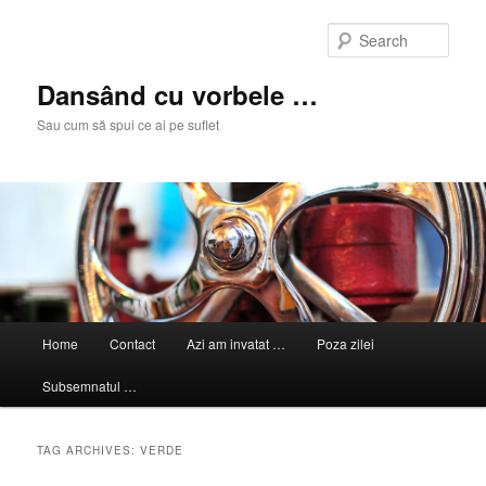
Skip
Skip
to
to
Sear
primary
secondary
content
content
Dansând cu vorbele …
Sau cum să spui ce ai pe suflet
Main
Home
Contact
Azi am invatat …
Poza zilei
menu
Subsemnatul …
TAG ARCHIVES:
VERDE