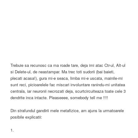
Trebuie sa recunosc ca ma roade tare, deja imi atac Ctr-ul, Alt-ul
si Delete-ul, de neastampar. Ma trec toti sudorii (bai baieti,
plecati acasa!), gura mi-e seaca, limba mi-e uscata, mainile-mi
sunt reci, picioarelele fac miscari involuntare ranindu-mi unitatea
centrala, iar neuronii necrozati deja, scurtcircuiteaza toate cele 3
dendrite inca intacte. Pleaseeee, somebody tell me !!!!
Din strafundul gandirii mele metafizice, am ajuns la urmatoarele
posibile explicatii:
1.