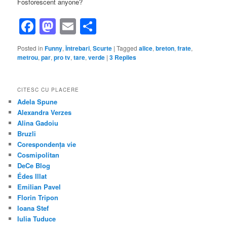
Fosforescent anyone?
Facebook
Mastodon
Email
Share
Posted in
Funny
,
Întrebari
,
Scurte
|
Tagged
alice
,
breton
,
frate
,
metrou
,
par
,
pro tv
,
tare
,
verde
|
3
Replies
CITESC CU PLACERE
Adela Spune
Alexandra Verzes
Alina Gadoiu
Bruzli
Corespondența vie
Cosmipolitan
DeCe Blog
Édes Illat
Emilian Pavel
Florin Tripon
Ioana Stef
Iulia Tuduce