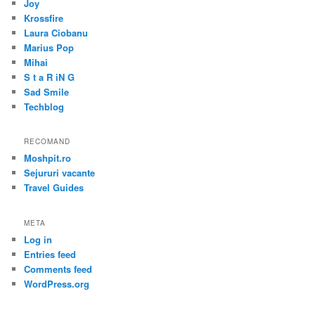
Joy
Krossfire
Laura Ciobanu
Marius Pop
Mihai
S t a R iN G
Sad Smile
Techblog
RECOMAND
Moshpit.ro
Sejururi vacante
Travel Guides
META
Log in
Entries feed
Comments feed
WordPress.org