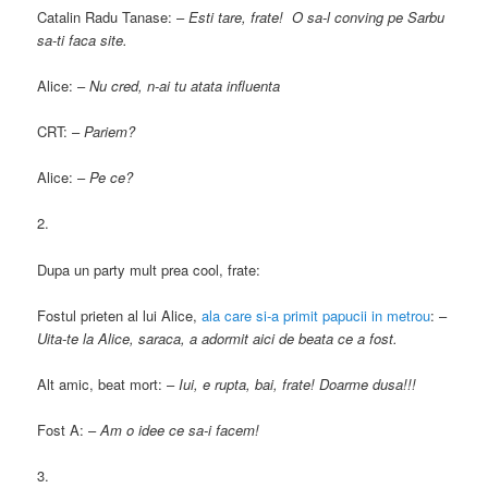
Catalin Radu Tanase: –
Esti tare, frate! O sa-l conving pe Sarbu
sa-ti faca site.
Alice: –
Nu cred, n-ai tu atata influenta
CRT: –
Pariem?
Alice: –
Pe ce?
2.
Dupa un party mult prea cool, frate:
Fostul prieten al lui Alice,
ala care si-a primit papucii in metro
u
: –
Uita-te la Alice, saraca, a adormit aici de beata ce a fost.
Alt amic, beat mort: –
Iui, e rupta, bai, frate! Doarme dusa!!!
Fost A: –
Am o idee ce sa-i facem!
3.