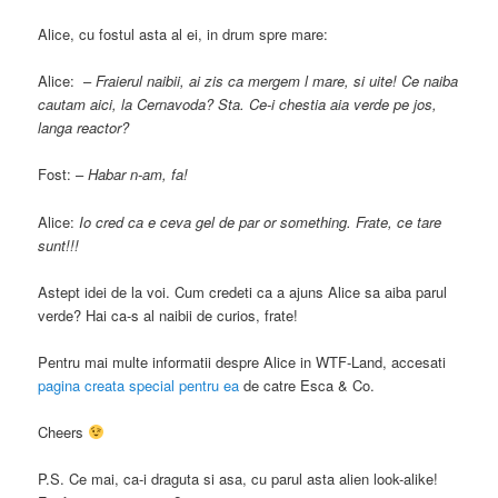
Alice, cu fostul asta al ei, in drum spre mare:
Alice: –
Fraierul naibii, ai zis ca mergem l mare, si uite! Ce naiba
cautam aici, la Cernavoda? Sta. Ce-i chestia aia verde pe jos,
langa reactor?
Fost: –
Habar n-am, fa!
Alice:
Io cred ca e ceva gel de par or something. Frate, ce tare
sunt!!!
Astept idei de la voi. Cum credeti ca a ajuns Alice sa aiba parul
verde? Hai ca-s al naibii de curios, frate!
Pentru mai multe informatii despre Alice in WTF-Land, accesati
pagina creata special pentru ea
de catre Esca & Co.
Cheers
P.S. Ce mai, ca-i draguta si asa, cu parul asta alien look-alike!