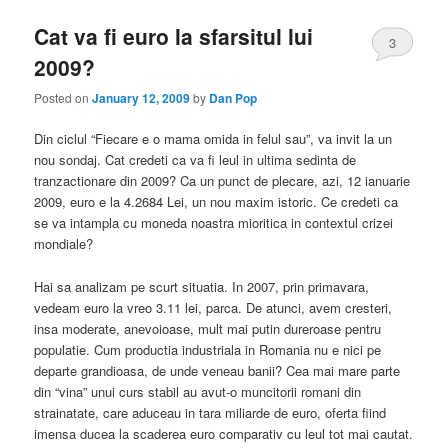
Cat va fi euro la sfarsitul lui
3
2009?
Posted on
January 12, 2009
by
Dan Pop
Din ciclul “Fiecare e o mama omida in felul sau”, va invit la un
nou sondaj. Cat credeti ca va fi leul in ultima sedinta de
tranzactionare din 2009? Ca un punct de plecare, azi, 12 ianuarie
2009, euro e la 4.2684 Lei, un nou maxim istoric. Ce credeti ca
se va intampla cu moneda noastra mioritica in contextul crizei
mondiale?
Hai sa analizam pe scurt situatia. In 2007, prin primavara,
vedeam euro la vreo 3.11 lei, parca. De atunci, avem cresteri,
insa moderate, anevoioase, mult mai putin dureroase pentru
populatie. Cum productia industriala in Romania nu e nici pe
departe grandioasa, de unde veneau banii? Cea mai mare parte
din “vina” unui curs stabil au avut-o muncitorii romani din
strainatate, care aduceau in tara miliarde de euro, oferta fiind
imensa ducea la scaderea euro comparativ cu leul tot mai cautat.