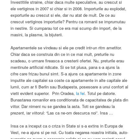
Investitiile straine, chiar daca multe speculative, au crescut si
ele vertiginos in 2007 si chiar si in 2008. Importurile au explodat,
exporturile au crescut si ele, dar nu atat de mult. De ce au
crescut vertiginos importurile? Pentru ca romanii se imprumutau
in nestire. Si cumparau tot ce era mai scump din import, de la
masini, la plasme, la bijuterii.
Apartamentele se vindeau si ele pe credit intr-un ritm ametitor.
Chiar daca se construia din ce in ce mai mult, preturile nu
scadeau, o urmare fireasca a cresterii ofertei. Nu, preturile erau
mentinute artificial ridicate. Si se tot plusa, pana s-a ajuns la
cifre care frizau bunul simt. S-a ajuns ca apartamente in zone
imputite ale capitalei sa coste ca apartamente in alte capitale ale
lumii, cum ar fi Berlin sau Budapesta, posesoare a unui confort al
vietii evident superior. Prin Oradea,
la fel
. Totul pe datorie.
Bunastarea romanilor era conditionata de capacitatea de plata din
viitor. Dar nimeni nu se gandea la asta. Toti se gandeau la
prezent, iar viitorul: “Las ca ne-om descurca noi”. Insa …
Insa ce a inceput ca o criza in State si s-a extins in Europa de
Vest, ne-a ajuns si pe noi. Cu toata negarea noastra initiala, auto-
sugestia ca avem o economie solida si ca nu vom resimti socul