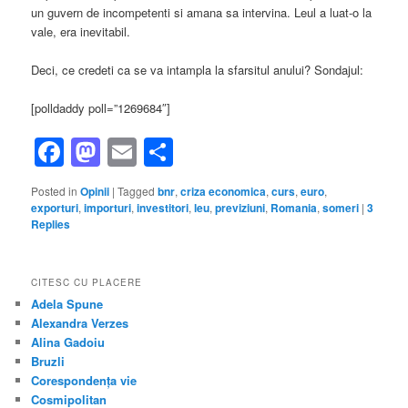
un guvern de incompetenti si amana sa intervina. Leul a luat-o la
vale, era inevitabil.
Deci, ce credeti ca se va intampla la sfarsitul anului? Sondajul:
[polldaddy poll=”1269684″]
Facebook
Mastodon
Email
Share
Posted in
Opinii
|
Tagged
bnr
,
criza economica
,
curs
,
euro
,
exporturi
,
importuri
,
investitori
,
leu
,
previziuni
,
Romania
,
someri
|
3
Replies
CITESC CU PLACERE
Adela Spune
Alexandra Verzes
Alina Gadoiu
Bruzli
Corespondența vie
Cosmipolitan