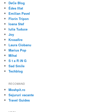
DeCe Blog
Édes Illat
Emilian Pavel
Florin Tripon
Ioana Stef
Iulia Tuduce
Joy
Krossfire
Laura Ciobanu
Marius Pop
Mihai
S t a R iN G
Sad Smile
Techblog
RECOMAND
Moshpit.ro
Sejururi vacante
Travel Guides