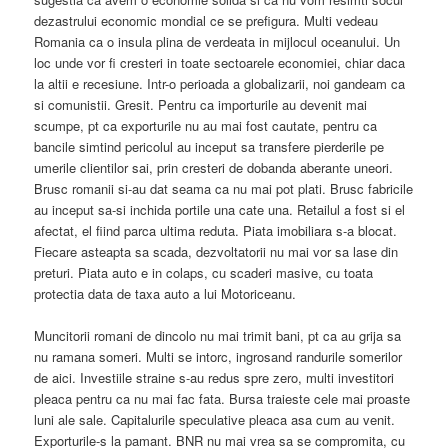
dezastrului economic mondial ce se prefigura. Multi vedeau
Romania ca o insula plina de verdeata in mijlocul oceanului. Un
loc unde vor fi cresteri in toate sectoarele economiei, chiar daca
la altii e recesiune. Intr-o perioada a globalizarii, noi gandeam ca
si comunistii. Gresit. Pentru ca importurile au devenit mai
scumpe, pt ca exporturile nu au mai fost cautate, pentru ca
bancile simtind pericolul au inceput sa transfere pierderile pe
umerile clientilor sai, prin cresteri de dobanda aberante uneori.
Brusc romanii si-au dat seama ca nu mai pot plati. Brusc fabricile
au inceput sa-si inchida portile una cate una. Retailul a fost si el
afectat, el fiind parca ultima reduta. Piata imobiliara s-a blocat.
Fiecare asteapta sa scada, dezvoltatorii nu mai vor sa lase din
preturi. Piata auto e in colaps, cu scaderi masive, cu toata
protectia data de taxa auto a lui Motoriceanu.
Muncitorii romani de dincolo nu mai trimit bani, pt ca au grija sa
nu ramana someri. Multi se intorc, ingrosand randurile somerilor
de aici. Investiile straine s-au redus spre zero, multi investitori
pleaca pentru ca nu mai fac fata. Bursa traieste cele mai proaste
luni ale sale. Capitalurile speculative pleaca asa cum au venit.
Exporturile-s la pamant. BNR nu mai vrea sa se compromita, cu