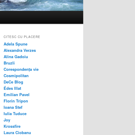
CITESC CU PLACERE
Adela Spune
Alexandra Verzes
Alina Gadoiu
Bruzli
Corespondența vie
Cosmipolitan
DeCe Blog
Édes Illat
Emilian Pavel
Florin Tripon
Ioana Stef
Iulia Tuduce
Joy
Krossfire
Laura Ciobanu