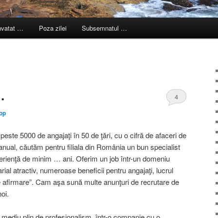
nvatat …
Poza zilei
Subsemnatul …
…
4
op
 peste 5000 de angajaţi în 50 de ţări, cu o cifră de afaceri de
anual, căutăm pentru filiala din România un bun specialist
xperienţă de minim … ani. Oferim un job într-un domeniu
ial atractiv, numeroase beneficii pentru angajaţi, lucrul
de afirmare”. Cam aşa sună multe anunţuri de recrutare de
noi.
n mediu plin de profesionalism, într-o companie cu o