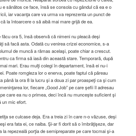
nu e sănătos ce face, însă se consola cu gândul că ea e o
vicii, iar vacanţa care va urma va reprezenta un punct de
ea că la întoarcere o să aibă mai mare grijă de ea.
 făcu ora 5, însă observă că nimeni nu pleacă deşi
ăţi să facă asta. Odată cu venirea crizei economice, s-a
 volumul de muncă a rămas acelaşi, poate chiar a crescut.
pentru ca firma să iasă din această stare. Temporară, după
ai mari. Erau mulţi colegi în departament, însă ei nu-i
 ei. Poate romgleza lor o enerva, poate faptul că păreau
 sta până la ora 8 la lucru şi a doua zi par proaspeţi ca şi cum
meninţarea lor, fiecare „Good Job” pe care şefii îl adresau
dă pe care ea nu o primea, deci încă nu munceşte suficient şi
 un mic efort.
tiţa se culcase deja. Era a treia zi în care n-o văzuse, deşi
şi era fata ei, ce naiba. Şi-ar fi dorit să o îmbrăţişeze, dar
 la repezeală porţia de semipreparate pe care tocmai şi-a