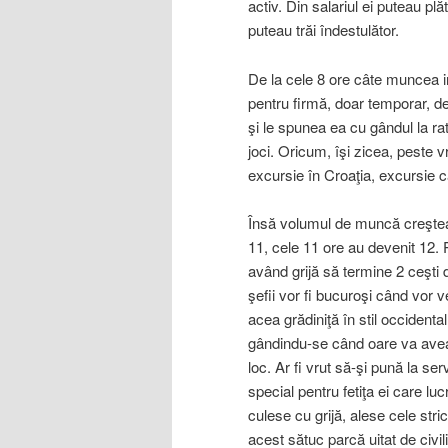
activ. Din salariul ei puteau plă
puteau trăi îndestulător.
De la cele 8 ore câte muncea ini
pentru firmă, doar temporar, des
şi le spunea ea cu gândul la ra
joci. Oricum, îşi zicea, peste v
excursie în Croaţia, excursie 
Însă volumul de muncă creştea 
11, cele 11 ore au devenit 12.
având grijă să termine 2 ceşti 
şefii vor fi bucuroşi când vor v
acea grădiniţă în stil occidenta
gândindu-se când oare va avea b
loc. Ar fi vrut să-şi pună la s
special pentru fetiţa ei care lu
culese cu grijă, alese cele str
acest sătuc parcă uitat de civil