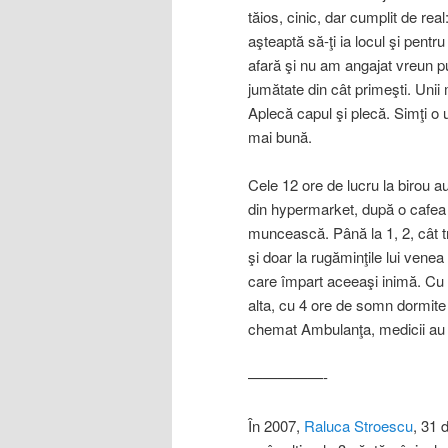
tăios, cinic, dar cumplit de re
aşteaptă să-ţi ia locul şi pentr
afară şi nu am angajat vreun pu
jumătate din cât primeşti. Unii
Aplecă capul şi plecă. Simţi o 
mai bună.
Cele 12 ore de lucru la birou 
din hypermarket, după o cafea t
muncească. Până la 1, 2, cât t
şi doar la rugăminţile lui ven
care împart aceeaşi inimă. Cu o
alta, cu 4 ore de somn dormite 
chemat Ambulanţa, medicii au 
—————-
În 2007,
Raluca Stroescu
, 31 