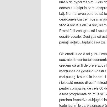
luat-o de hypermarket-ul din dr
acesta cu fetiţa în parc, despr
băţ. Nu mai avea puterea să fa
cearcănele din ce în ce mai p
vreo 4 ore la lucru. 4 ore, nu m
Promit.”; Îi veni greu să-i spun
corzile vocale. Deşi ştia că as
părinţii soţului, faptul că i-a zi
Citi email-ul de 3 ori şi nu-i v
cauzate de contextul economic 
credem că ar fi de preferat ca 
menţiunea că gestul d-voastră 
mai putu şi izbucni în lacrimi. 
niciodată merse direct în birou
pentru companie, de cele 60 de
a fost programată de mult şi îi
pornirea împotriva subjugării l
toate lacrimile care ajunseseră