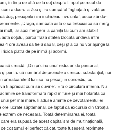
um, în timp ce află de la soţ despre timpul petrecut de
e cum a dus-o la Zoo şi i-a cumpărat îngheţată şi vată pe
că duş, pleoapele i se închideau involuntar, ascunzându-i
roeminente. „Dragă, sâmbăta asta o să trebuiască să merg
ai mult, iar apoi mergem la părinţii tăi cum am stabilit.
ă asta soţului, parcă fraza stătea blocată undeva între
tea 4 ore aveau să fie 6 sau 8, deşi ştia că nu vor ajunge la
s îi ridică piatra de pe inimă şi adormi.
enea să creadă: „Din pricina unor reduceri de personal,
şi pentru că numărul de proiecte a crescut substanţial, noi
în următoarele 3 luni să nu plecaţi în concediu, cu
va fi apreciat cum se cuvine”. Era o circulară internă. Nu
Lacrimile se transformară rapid în furie şi mai hotărâtă ca
l unui şef mai mare. Îi aduse aminte de devotamentul ei
 ore lucrate săptămânal, de faptul că excursia din Croaţia
 e extrem de necesară. Toată determinarea ei, toată
a care era supusă de acest capitalism de multinaţională,
 pe costumul ei perfect călcat, toate fuseseră reprimate