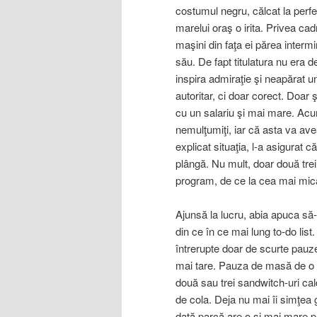
costumul negru, călcat la perfec
marelui oraş o irita. Privea ca
maşini din faţa ei părea intermi
său. De fapt titulatura nu era 
inspira admiraţie şi neapărat u
autoritar, ci doar corect. Doar 
cu un salariu şi mai mare. Acum
nemulţumiţi, iar că asta va ave
explicat situaţia, l-a asigurat 
plângă. Nu mult, doar două trei
program, de ce la cea mai mică
Ajunsă la lucru, abia apuca să-ş
din ce în ce mai lung to-do lis
întrerupte doar de scurte pauze 
mai tare. Pauza de masă de o o
două sau trei sandwitch-uri ca
de cola. Deja nu mai îi simţea g
dată parcă are o şi mai mare 