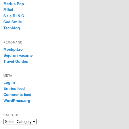
Marius Pop
Mihai
S t a R iN G
Sad Smile
Techblog
RECOMAND
Moshpit.ro
Sejururi vacante
Travel Guides
META
Log in
Entries feed
Comments feed
WordPress.org
CATEGORII
Categorii