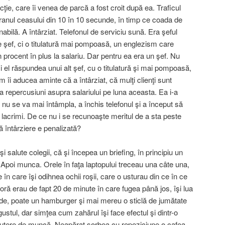
ţie, care îi venea de parcă a fost croit după ea. Traficul
dranul ceasului din 10 în 10 secunde, în timp ce coada de
nabilă. A întârziat. Telefonul de serviciu sună. Era şeful
de şef, ci o titulatură mai pompoasă, un englezism care
n procent în plus la salariu. Dar pentru ea era un şef. Nu
şi el răspundea unui alt şef, cu o titulatură şi mai pompoasă,
 îi aducea aminte că a întârziat, că mulţi clienţi sunt
a repercusiuni asupra salariului pe luna aceasta. Ea i-a
că nu se va mai întâmpla, a închis telefonul şi a început să
 lacrimi. De ce nu i se recunoaşte meritul de a sta peste
 întârziere e penalizată?
i salute colegii, că şi începea un briefing, în principiu un
t. Apoi munca. Orele în faţa laptopului treceau una câte una,
în care îşi odihnea ochii roşii, care o usturau din ce în ce
ră erau de fapt 20 de minute în care fugea până jos, îşi lua
lde, poate un hamburger şi mai mereu o sticlă de jumătate
ustul, dar simţea cum zahărul îşi face efectul şi dintr-o
putere de muncă. Neapărat sorbea cu repeziciune o cafea,