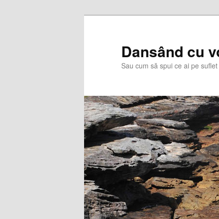
Skip
Skip
to
to
primary
secondary
Dansând cu v
content
content
Sau cum să spui ce ai pe suflet