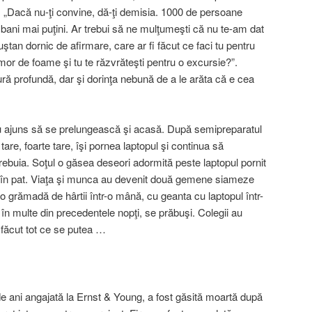
al: „Dacă nu-ţi convine, dă-ţi demisia. 1000 de persoane
u bani mai puţini. Ar trebui să ne mulţumeşti că nu te-am dat
ştan dornic de afirmare, care ar fi făcut ce faci tu pentru
 mor de foame şi tu te răzvrăteşti pentru o excursie?”.
ură profundă, dar şi dorinţa nebună de a le arăta că e cea
au ajuns să se prelungească şi acasă. După semipreparatul
are, foarte tare, îşi pornea laptopul şi continua să
rebuia. Soţul o găsea deseori adormită peste laptopul pornit
ea în pat. Viaţa şi munca au devenit două gemene siameze
 grămadă de hârtii într-o mână, cu geanta cu laptopul într-
în multe din precedentele nopţi, se prăbuşi. Colegii au
făcut tot ce se putea …
de ani angajată la Ernst & Young, a fost găsită moartă după