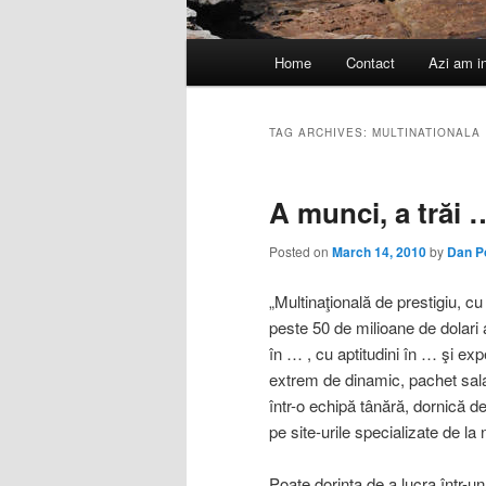
Main
Home
Contact
Azi am i
menu
TAG ARCHIVES:
MULTINATIONALA
A munci, a trăi 
Posted on
March 14, 2010
by
Dan P
„Multinaţională de prestigiu, cu
peste 50 de milioane de dolari 
în … , cu aptitudini în … şi e
extrem de dinamic, pachet salar
într-o echipă tânără, dornică 
pe site-urile specializate de la 
Poate dorinţa de a lucra într-u