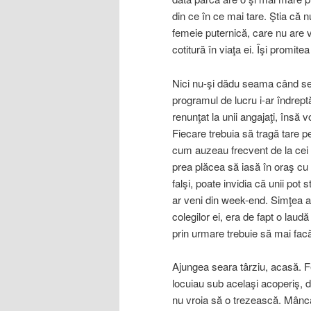
din ce în ce mai tare. Ştia că 
femeie puternică, care nu are 
cotitură în viaţa ei. Îşi promit
Nici nu-şi dădu seama când se
programul de lucru i-ar îndrept
renunţat la unii angajaţi, însă
Fiecare trebuia să tragă tare 
cum auzeau frecvent de la cei m
prea plăcea să iasă în oraş cu
falşi, poate invidia că unii pot
ar veni din week-end. Simţea a
colegilor ei, era de fapt o lau
prin urmare trebuie să mai facă
Ajungea seara târziu, acasă. Fe
locuiau sub acelaşi acoperiş, de
nu vroia să o trezească. Mânca