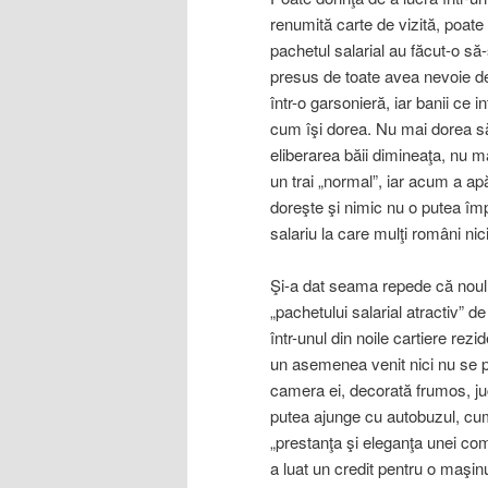
renumită carte de vizită, poate 
pachetul salarial au făcut-o s
presus de toate avea nevoie de b
într-o garsonieră, iar banii ce i
cum îşi dorea. Nu mai dorea s
eliberarea băii dimineaţa, nu ma
un trai „normal”, iar acum a apăr
doreşte şi nimic nu o putea împ
salariu la care mulţi români nic
Şi-a dat seama repede că noul 
„pachetului salarial atractiv” 
într-unul din noile cartiere rezi
un asemenea venit nici nu se pu
camera ei, decorată frumos, juc
putea ajunge cu autobuzul, cu
„prestanţa şi eleganţa unei com
a luat un credit pentru o maşinu