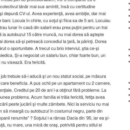
colectivul tânăr mai sus amintit, însă cu certitudine
ă-şi depună CV-ul. Avea experienţă, avea ambiţie, dar mai
ani. Locuia în chirie, cu soţul şi fiica sa de 5 ani. Locuiau
ntrau lunar în casă din salarii erau prea puţini pentru un trai
ă ia autobuzul 15 către muncă, nu mai dorea să aştepte
i dorea să-şi petreacă concediul la ţară, la părinţi. Dorea
ut o oportunitate. A trecut cu brio interviul, ştia ce-şi
iedica. Şi-a negociat un salariu bun, chiar foarte bun, un
i nu visează. Era fericită.
job trebuie să-i aducă şi un nou statut social, pe măsura
de care beneficia. A pus ochii pe un apartament cu 2 camere,
denţiale. Creditul pe 20 de ani l-a obţinut fără probleme. La
nea problema. Acum familia ei trăia fericită, fetiţa avea
ării peste jucării şi multe zâmbete. Nici la serviciu nu mai
m să meargă cu autobuzul în costumul negru, parte din
panii renumite” ? Soţului i-a rămas Dacia din ’95, iar ea şi-
ţă, nu mare, una mică de oraş, potrivită pentru stilul ei