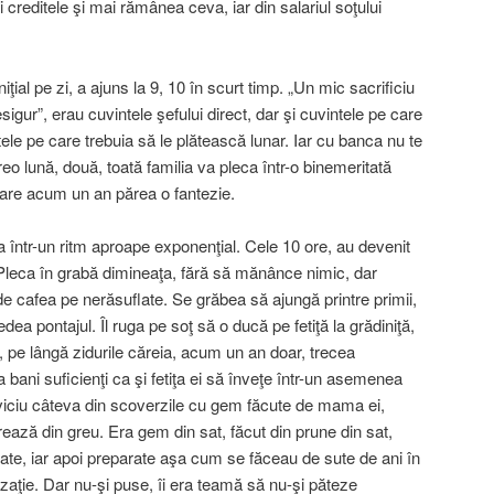
ti creditele şi mai rămânea ceva, iar din salariul soţului
ţial pe zi, a ajuns la 9, 10 în scurt timp. „Un mic sacrificiu
igur”, erau cuvintele şefului direct, dar şi cuvintele pe care
tele pe care trebuia să le plătească lunar. Iar cu banca nu te
reo lună, două, toată familia va pleca într-o binemeritată
care acum un an părea o fantezie.
într-un ritm aproape exponenţial. Cele 10 ore, au devenit
 Pleca în grabă dimineaţa, fără să mănânce nimic, dar
de cafea pe nerăsuflate. Se grăbea să ajungă printre primii,
edea pontajul. Îl ruga pe soţ să o ducă pe fetiţă la grădiniţă,
l, pe lângă zidurile căreia, acum un an doar, trecea
ani suficienţi ca şi fetiţa ei să înveţe într-un asemenea
erviciu câteva din scoverzile cu gem făcute de mama ei,
crează din greu. Era gem din sat, făcut din prune din sat,
icate, iar apoi preparate aşa cum se făceau de sute de ani în
izaţie. Dar nu-şi puse, îi era teamă să nu-şi păteze