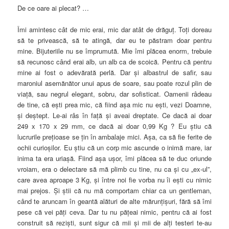
De ce oare ai plecat?
…
Îmi amintesc cât de mic erai, mic dar atât de drăguţ. Toţi doreau
să te privească, să te atingă, dar eu te păstram doar pentru
mine. Bijuteriile nu se împrumută. Mie îmi plăcea enorm, trebuie
să recunosc când erai alb, un alb ca de scoică. Pentru că pentru
mine ai fost o adevărată perlă. Dar şi albastrul de safir, sau
maroniul asemănător unui apus de soare, sau poate rozul plin de
viaţă, sau negrul elegant, sobru, dar sofisticat. Oamenii râdeau
de tine, că eşti prea mic, că fiind aşa mic nu eşti, vezi Doamne,
şi deştept. Le-ai râs în faţă şi aveai dreptate. Ce dacă ai doar
249 x 170 x 29 mm, ce dacă ai doar 0,99 Kg ? Eu ştiu că
lucrurile preţioase se ţin în ambalaje mici. Aşa, ca să fie ferite de
ochii curioşilor. Eu ştiu că un corp mic ascunde o inimă mare, iar
inima ta era uriaşă. Fiind aşa uşor, îmi plăcea să te duc oriunde
vroiam, era o delectare să mă plimb cu tine, nu ca şi cu „ex-ul”,
care avea aproape 3 Kg, şi între noi fie vorba nu îi eşti cu nimic
mai prejos. Şi ştii că nu mă comportam chiar ca un gentleman,
când te aruncam în geantă alături de alte mărunţişuri, fără să îmi
pese că vei păţi ceva. Dar tu nu păţeai nimic, pentru că ai fost
construit să rezişti, sunt sigur că mii şi mii de alţi testeri te-au