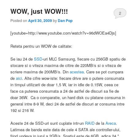
WOW, just WOW!!!
2
Posted on
April 30, 2009
by
Dan Pop
[youtube=http://www.youtube.com/watch?v=96dWOEa4Djs]
Reteta pentru un WOW de calitate:
Se iau 24 de
SSD
-uri MLC Samsung, fiecare cu 256GB spatiu de
stocare si o viteza maxima de citire de 220MB/s si o viteza de
scriere maxima de 200MB/s. Din
acestea
. Care se pot cumpara
de
aici
. Alte cifre wow-iste: fiecare drive are o putere consumata
in timpul utilizarii de doar 1,5 W, iar in idle de 0.15W, ceea ce
face ca puterea consumata a 24 de astfel de discuri sa fie de
doar 36W. Ca o comparatie, un hard disk cu platane consuma in
general intre 8-9 W, deci 24 de astfel de discuri ar consuma intre
192 si 216 W.
Aceste 24 de SSD-uri sunt cuplate intr-un
RAID
de la
Areca
.
Latimea de banda este data de cele 4 SATA ale controller-ului,
fiind undeva in jurul a 2GB/s. Spatiul este de 6GB, adica 24 *