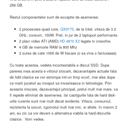
256 GB.
Restul componentelor sunt de exceptie de asemenea:
2 procesoare quad core,
QX9775
, de la Intel, viteza de 3.2
GHz, consum, 150W. Pret, in jur de 2 laptopuri performante.
2 placi video ATI (AMD)
HD 4870 X2
legate in crossfire.
4 GB de memorie RAM la 800 Mhz
2 surse de cate 1000 de W fiecare (o sa vina o facturaaaa)
Cu toate acestea, vedeta incontestabila e discul SSD. Dupa
parerea mea acesta e viitorul stocarii, dezavantajele actuale fata
de hdd clasice se vor estompa intr-un timp scurt, mai ales dupa
ce marii jucatori au inceput sa investeasca in tehnologie. Prin
aceasta miscare, dezavantajul principal, pretul mult mai mare, va
fi repede eliminat de asemenea. Iar castigurile fata de hard disk-
urile curente sunt mai mult decat evidente. Viteza, consumul,
rezistenta la socuri, zgomotul mult mai mic, si altele. In maxim 2
ani, eu zic ca vor deveni o alternativa viabila la hard-discurile
clasice. Vom vedea.