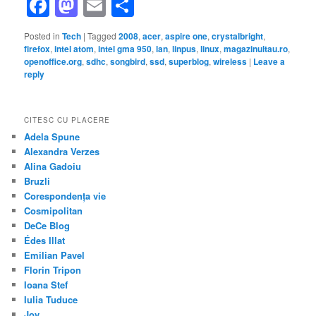
Facebook
Mastodon
Email
Share
Posted in
Tech
|
Tagged
2008
,
acer
,
aspire one
,
crystalbright
,
firefox
,
intel atom
,
intel gma 950
,
lan
,
linpus
,
linux
,
magazinultau.ro
,
openoffice.org
,
sdhc
,
songbird
,
ssd
,
superblog
,
wireless
|
Leave a
reply
CITESC CU PLACERE
Adela Spune
Alexandra Verzes
Alina Gadoiu
Bruzli
Corespondența vie
Cosmipolitan
DeCe Blog
Édes Illat
Emilian Pavel
Florin Tripon
Ioana Stef
Iulia Tuduce
Joy