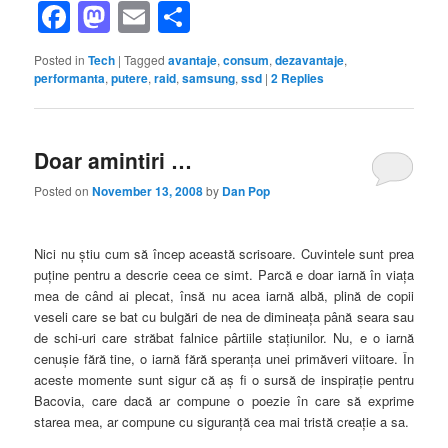
Facebook
Mastodon
Email
Share
Posted in
Tech
|
Tagged
avantaje
,
consum
,
dezavantaje
,
performanta
,
putere
,
raid
,
samsung
,
ssd
|
2
Replies
Doar amintiri …
Posted on
November 13, 2008
by
Dan Pop
Nici nu ştiu cum să încep această scrisoare. Cuvintele sunt prea
puţine pentru a descrie ceea ce simt. Parcă e doar iarnă în viaţa
mea de când ai plecat, însă nu acea iarnă albă, plină de copii
veseli care se bat cu bulgări de nea de dimineaţa până seara sau
de schi-uri care străbat falnice pârtiile staţiunilor. Nu, e o iarnă
cenuşie fără tine, o iarnă fără speranţa unei primăveri viitoare. În
aceste momente sunt sigur că aş fi o sursă de inspiraţie pentru
Bacovia, care dacă ar compune o poezie în care să exprime
starea mea, ar compune cu siguranţă cea mai tristă creaţie a sa.