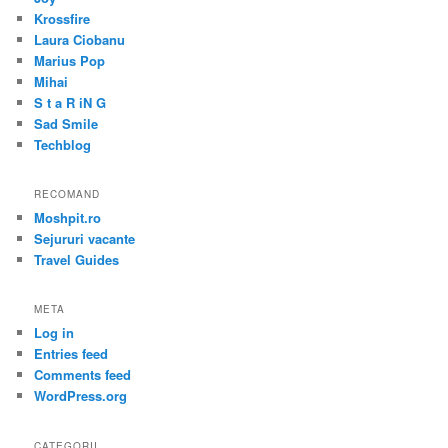
Krossfire
Laura Ciobanu
Marius Pop
Mihai
S t a R iN G
Sad Smile
Techblog
RECOMAND
Moshpit.ro
Sejururi vacante
Travel Guides
META
Log in
Entries feed
Comments feed
WordPress.org
CATEGORII