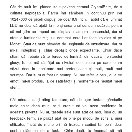
Cât de mult îmi plăcea să-ţi privesc ecranul CrystalBrite, de o
calitate ireproşabilă. Parcă îmi zâmbeai în continuu prin cei
1024×600 de pixeli dispuşi pe doar 8,9 inch. Faptul că e luminat
LED nu doar că ajută la menţinerea unui consum scăzut, pentru
că noi ştim ce impact are display-ul asupra consumului, dar şi
oferă o luminozitate şi un contrast care l-ar face invidios şi pe
Monet. Ştiai că sunt obsedat de unghiurile de vizualizare, dar tu
mi-ai îndeplinit şi chiar depăşit orice expectanţe. Chiar dacă
ştiam că trebuie să te feresc de lumină, din cauza monitorului
glosy, tu tot mă răsfăţai cu niveluri de culoare pe care le-am
văzut doar la monitoare mai pretenţioase şi mult, mult mai
scumpe. Dar şi tu ai fost un scump. Nu mă refer la bani, ci la ce
emoţii mi-ai produs, la ce satisfacţii şi momente de neuitat mi-ai
oferit.
Cât adoram să-ţi ating tastatura, cât de uşor tastam gândurile
mele chiar dacă mulţi ar fi crezut că vei avea probleme în
această privinţă. Nu ai, tastele sale sunt atât de moi, însă cu un
feedback ferm, se pliază atât de bine pe modul de scris al unui
utilizator, încât de multe ori mă trezeam scriind tâmpenii doar
pentru plăcerea de a tasta. Chiar dacă, tu încercai să mă