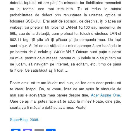
datorită faptului că are părţi în mişcare, iar fiabilitatea mecanică
nu e tocmai cea mai strălucită. Tu ai redus la minim
probabilitatea de defect prin renunţarea la unitatea optică şi
folosirea SSD-ului. Erai atât de sociabil, de deschis, îţi plăcea să
vorbeşti cu prietenii tăi folosind LAN-ul 10/100 sau modem-ul de
56k, sau de la distanţă, cum preferai tu, folosind wireless LAN-ul
802.11 b/g. Şi ştiu că îţi plăcea şi ţie compania mea. De fapt
sunt sigur. Altfel de ce stăteai cu mine aproape 3 ore bazându-te
pe bateria de 3 celule şi 2400mAH ? Oricum sunt puţin supărat
că mi-ai promis că-ţi ataşezi bateria cu 6 celule şi o să putem să
ne jucăm, să navigăm pe internet, să edităm, etc. timp de până
la 7 ore. Ce satisfăcut aş fi fost …
Poate crezi că te-am lăudat mai sus, că fac asta doar pentru că
te vreau înapoi. Da, te vreau, însă ce am scris în rândurile de
mai sus e adevărata mea părere despre tine,
Acer Aspire One.
Oare ce aş mai putea face să te aduc la mine? Poate, cine ştie,
soarta va fi măcar o dată sclava mea. Poate.
SuperBlog, 2008.