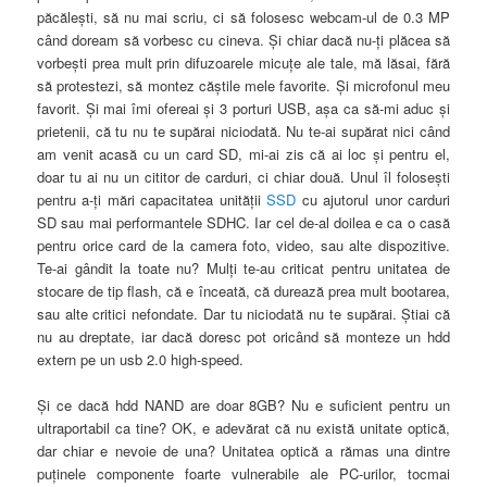
păcăleşti, să nu mai scriu, ci să folosesc webcam-ul de 0.3 MP
când doream să vorbesc cu cineva. Şi chiar dacă nu-ţi plăcea să
vorbeşti prea mult prin difuzoarele micuţe ale tale, mă lăsai, fără
să protestezi, să montez căştile mele favorite. Şi microfonul meu
favorit. Şi mai îmi ofereai şi 3 porturi USB, aşa ca să-mi aduc şi
prietenii, că tu nu te supărai niciodată. Nu te-ai supărat nici când
am venit acasă cu un card SD, mi-ai zis că ai loc şi pentru el,
doar tu ai nu un cititor de carduri, ci chiar două. Unul îl foloseşti
pentru a-ţi mări capacitatea unităţii
SSD
cu ajutorul unor carduri
SD sau mai performantele SDHC. Iar cel de-al doilea e ca o casă
pentru orice card de la camera foto, video, sau alte dispozitive.
Te-ai gândit la toate nu? Mulţi te-au criticat pentru unitatea de
stocare de tip flash, că e înceată, că durează prea mult bootarea,
sau alte critici nefondate. Dar tu niciodată nu te supărai. Ştiai că
nu au dreptate, iar dacă doresc pot oricând să monteze un hdd
extern pe un usb 2.0 high-speed.
Şi ce dacă hdd NAND are doar 8GB? Nu e suficient pentru un
ultraportabil ca tine? OK, e adevărat că nu există unitate optică,
dar chiar e nevoie de una? Unitatea optică a rămas una dintre
puţinele componente foarte vulnerabile ale PC-urilor, tocmai