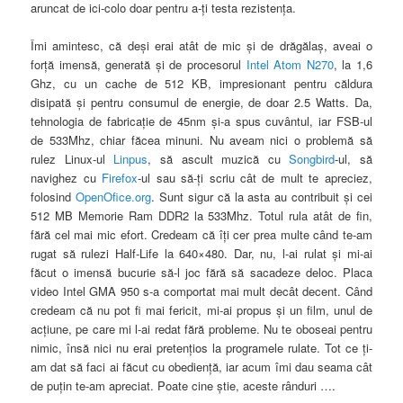
aruncat de ici-colo doar pentru a-ţi testa rezistenţa.
Îmi amintesc, că deşi erai atât de mic şi de drăgălaş, aveai o
forţă imensă, generată şi de procesorul
Intel Atom N270
, la 1,6
Ghz, cu un cache de 512 KB, impresionant pentru căldura
disipată şi pentru consumul de energie, de doar 2.5 Watts. Da,
tehnologia de fabricaţie de 45nm şi-a spus cuvântul, iar FSB-ul
de 533Mhz, chiar făcea minuni.
Nu aveam nici o problemă să
rulez Linux-ul
Linpus
, să ascult muzică cu
Songbird
-ul, să
navighez cu
Firefox
-ul sau să-ţi scriu cât de mult te apreciez,
folosind
OpenOfice.org
. Sunt sigur că la asta au contribuit şi cei
512 MB Memorie Ram DDR2 la 533Mhz. Totul rula atât de fin,
fără cel mai mic efort. Credeam că îţi cer prea multe când te-am
rugat să rulezi Half-Life la 640×480. Dar, nu, l-ai rulat şi mi-ai
făcut o imensă bucurie să-l joc fără să sacadeze deloc. Placa
video Intel GMA 950 s-a comportat mai mult decât decent. Când
credeam că nu pot fi mai fericit, mi-ai propus şi un film, unul de
acţiune, pe care mi l-ai redat fără probleme. Nu te oboseai pentru
nimic, însă nici nu erai pretenţios la programele rulate. Tot ce ţi-
am dat să faci ai făcut cu obedienţă, iar acum îmi dau seama cât
de puţin te-am apreciat. Poate cine ştie, aceste rânduri ….