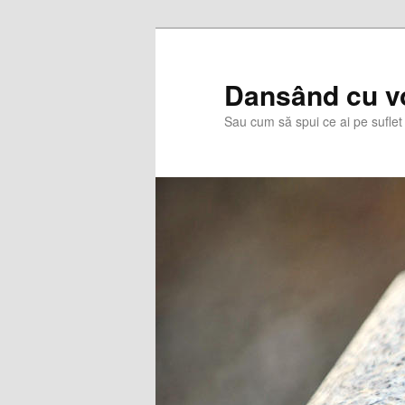
Skip
Skip
to
to
primary
secondary
Dansând cu v
content
content
Sau cum să spui ce ai pe suflet