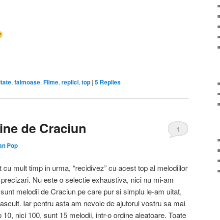
on
are
itate
,
faimoase
,
Filme
,
replici
,
top
|
5
Replies
aine de Craciun
1
an Pop
t cu mult timp in urma, “recidivez” cu acest top al melodiilor
precizari. Nu este o selectie exhaustiva, nici nu mi-am
sunt melodii de Craciun pe care pur si simplu le-am uitat,
 ascult. Iar pentru asta am nevoie de ajutorul vostru sa mai
p 10, nici 100, sunt 15 melodii, intr-o ordine aleatoare. Toate