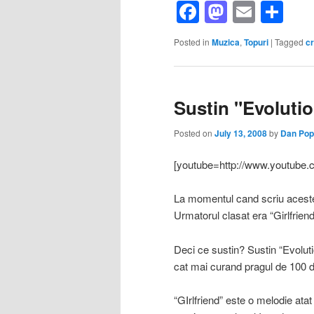
Facebook
Mastod
Email
Sh
Posted in
Muzica
,
Topuri
|
Tagged
c
Sustin "Evoluti
Posted on
July 13, 2008
by
Dan Pop
[youtube=http://www.youtub
La momentul cand scriu aceste 
Urmatorul clasat era “Girlfrien
Deci ce sustin? Sustin “Evolut
cat mai curand pragul de 100 d
“GIrlfriend” este o melodie atat