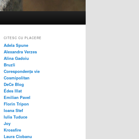
CITESC CU PLACERE
Adela Spune
Alexandra Verzes
Alina Gadoiu
Bruzli
Corespondența vie
Cosmipolitan
DeCe Blog
Édes Illat
Emilian Pavel
Florin Tripon
Ioana Stef
Iulia Tuduce
Joy
Krossfire
Laura Ciobanu