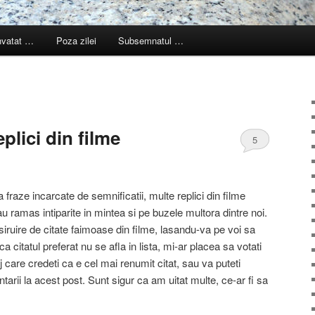
nvatat …
Poza zilei
Subsemnatul …
eplici din filme
5
 fraze incarcate de semnificatii, multe replici din filme
u ramas intiparite in mintea si pe buzele multora dintre noi.
siruire de citate faimoase din filme, lasandu-va pe voi sa
ca citatul preferat nu se afla in lista, mi-ar placea sa votati
j care credeti ca e cel mai renumit citat, sau va puteti
rii la acest post. Sunt sigur ca am uitat multe, ce-ar fi sa