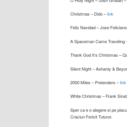
O Holy Night – Josh Groban –
Christmas – Dido –
link
Feliz Navidad – Jose Felician
A Spaceman Came Traveling –
Thank God It’s Christmas – 
Silent Night – Ashanty & Bey
2000 Miles – Pretenders –
link
White Christmas – Frank Sina
Sper ca e o alegere si pe placu
Craciun Fericit Tuturor.