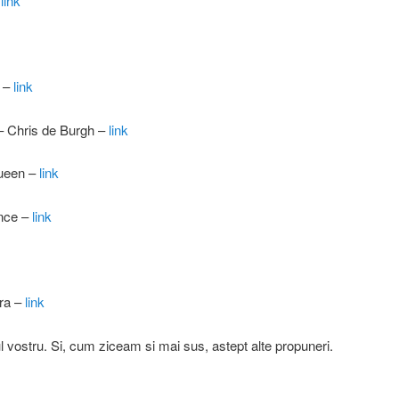
link
o –
link
 Chris de Burgh –
link
Queen –
link
once –
link
tra –
link
l vostru. Si, cum ziceam si mai sus, astept alte propuneri.