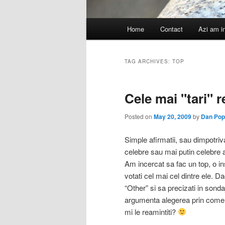
Main
Home
Contact
Azi am i
menu
TAG ARCHIVES:
TOP
Cele mai "tari" r
Posted on
May 20, 2009
by
Dan Pop
Simple afirmatii, sau dimpotriva
celebre sau mai putin celebre a
Am incercat sa fac un top, o in
votati cel mai cel dintre ele. Da
“Other” si sa precizati in sonda
argumenta alegerea prin comenta
mi le reamintiti?