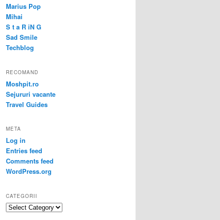
Marius Pop
Mihai
S t a R iN G
Sad Smile
Techblog
RECOMAND
Moshpit.ro
Sejururi vacante
Travel Guides
META
Log in
Entries feed
Comments feed
WordPress.org
CATEGORII
Categorii