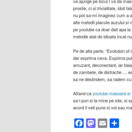
va ajunge pe locul I va da mas
prostie, ci si trivialitate, idoli
nu pot sa-mi imaginez cum a a
alte melodii placute auzului si
pe youtube ca doar dati apa la 
melodie atat de idioata incat n
Pe de alta parte, “Evolution of
dar exprima ceva. Exprima pute
amuzant, deconectant, iar baiat
de zambete, de distractie … es
sa ne destindem, sa radem cu p
Afland ca
youtube masoara si n
sa-l pun si la mine pe site, si 
acord il veti pune si voi sau ma
Facebook
Mastod
Email
Sh