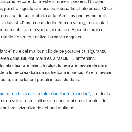
ura prostiei care domneste in lume in prezent. Nu doar
 falsi, gandire ingusta si mai ales o superficialitate crasa. Chiar
juns asa de sus melodia asta, Avril Lavigne avand multe
 nu “dezastrul” asta de melodie. Asa ca va rog, n-o cautati
moara celor care o vor pe primul loc. E pur si simplu o
u merita sa va traumatizati urechile degeaba.
 dance” nu e cel mai bun clip de pe youtube cu siguranta,
rea dansului, dar mai ales a rasului. E antrenant,
ul ala chiar are talent. In plus, lumea are nevoie de dans,
te o lume prea dura ca sa fie luata in serios. Avem nevoie
ofta, sa ne lasam purtati in pasi de dans.
umarul de vizualizari ale clipurilor “embedded”
, am decis
sper ca voi care veti citi ce am scris mai sus si sunteti de
car il veti vizualiza de cat mai multe ori.
on
are