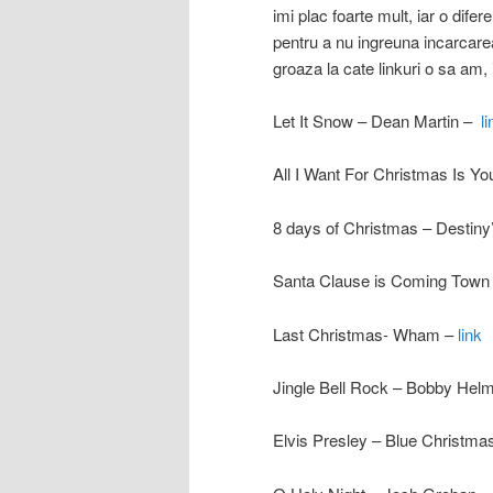
imi plac foarte mult, iar o dife
pentru a nu ingreuna incarcare
groaza la cate linkuri o sa am,
Let It Snow – Dean Martin –
li
All I Want For Christmas Is Y
8 days of Christmas – Destiny
Santa Clause is Coming Town 
Last Christmas- Wham –
link
Jingle Bell Rock – Bobby Hel
Elvis Presley – Blue Christm