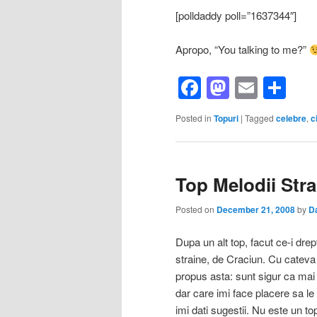
[polldaddy poll=”1637344″]
Apropo, “You talking to me?”
Facebook
Mastod
Email
Sh
Posted in
Topuri
|
Tagged
celebre
,
c
Top Melodii Str
Posted on
December 21, 2008
by
D
Dupa un alt top, facut ce-i drep
straine, de Craciun.
Cu cateva 
propus asta: sunt sigur ca mai 
dar care imi face placere sa le
imi dati sugestii. Nu este un to