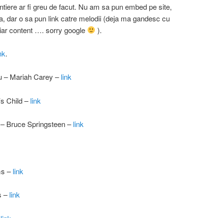
rentiere ar fi greu de facut. Nu am sa pun embed pe site,
a, dar o sa pun link catre melodii (deja ma gandesc cu
 iar content …. sorry google
).
nk
.
ou – Mariah Carey –
link
’s Child –
link
– Bruce Springsteen –
link
ms –
link
as
–
link