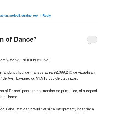
on
are
raciun
,
melodii
,
straine
,
top
|
1
Reply
on of Dance"
e.com/watch?v=dMH0bHeiRNg]
randuri, clipul de mai sus avea 92.099.240 de vizualizari.
d” de Avril Lavigne, cu 91.918.535 de vizualizari.
ion of Dance” pentru a se mentine pe primul loc, si a depasi
e milioane.
 de slaba, atat ca versuri cat si ca interpretare, incat daca