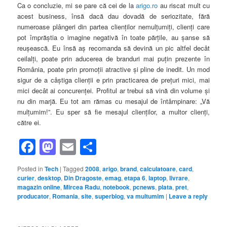
Ca o concluzie, mi se pare că cei de la
arigo.ro
au riscat mult cu
acest business, însă dacă dau dovadă de seriozitate, fără
numeroase plângeri din partea clienţilor nemulţumiţi, clienţi care
pot împrăştia o imagine negativă în toate părţile, au şanse să
reuşească. Eu însă aş recomanda să devină un pic altfel decât
ceilalţi, poate prin aducerea de branduri mai puţin prezente în
România, poate prin promoţii atractive şi pline de inedit. Un mod
sigur de a câştiga clienţii e prin practicarea de preţuri mici, mai
mici decât ai concurenţei. Profitul ar trebui să vină din volume şi
nu din marjă. Eu tot am rămas cu mesajul de întâmpinare: „Vă
mulţumim!”. Eu sper să fie mesajul clienţilor, a multor clienţi,
către ei.
Facebook
Mastodon
Email
Share
Posted in
Tech
|
Tagged
2008
,
arigo
,
brand
,
calculatoare
,
card
,
curier
,
desktop
,
Din Dragoste
,
emag
,
etapa 6
,
laptop
,
livrare
,
magazin online
,
Mircea Radu
,
notebook
,
pcnews
,
plata
,
pret
,
producator
,
Romania
,
site
,
superblog
,
va multumim
|
Leave a reply