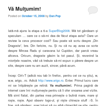
Vă Mulţumim!
Posted on
October 15, 2008
by
Dan Pop
Iată-mă ajuns la etapa a 6-a
SuperBlog2008
. Mă tot gândeam şi
speculam … oare ce o să-mi dea de făcut etapa asta? Oare un
review la ceva procesor cool? Sau poate să scriu despre „Din
Dragoste”, bre. Din fericire, nu. Şi nu că nu aş avea ce scrie
despre Mircea Radu şi caravana lui Cupidon, dar parcă vreau
altceva. Oricum, dragoste găsim la tot pasul. Şi, revenind la
mioriţele noastre, văd că trebuie să-mi expun o părere despre un
site, despre care nu am auzit, sincer, până acum.
Încep: Ctrl+T (adică nou tab în firefox, pentru cei ce nu ştiu), w,
w,w, arigo, .ro. Adică
http://www.arigo.ro
. Enter. Primul lucru care
mi se întipăreşte pe retină:
Va multumim!.
Prima pagină de
internet care îmi mulţumeşte pentru că îi ofer onoarea unei vizite.
Mă simt flatat, din partea mea primeşte o bulină mare, mare şi
roşie, roşie. Apoi observ logo-ul, şi nişte chineze stuff :-S. În
fine, mă gândesc, sper totuşi să nu aibă chinezării pe site, pentru