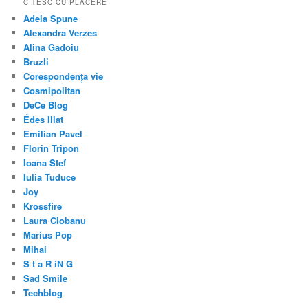
CITESC CU PLACERE
Adela Spune
Alexandra Verzes
Alina Gadoiu
Bruzli
Corespondența vie
Cosmipolitan
DeCe Blog
Édes Illat
Emilian Pavel
Florin Tripon
Ioana Stef
Iulia Tuduce
Joy
Krossfire
Laura Ciobanu
Marius Pop
Mihai
S t a R iN G
Sad Smile
Techblog