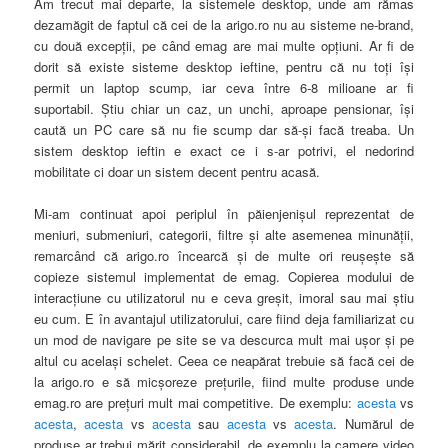
Am trecut mai departe, la sistemele desktop, unde am rămas
dezamăgit de faptul că cei de la arigo.ro nu au sisteme ne-brand,
cu două excepţii, pe când emag are mai multe opţiuni. Ar fi de
dorit să existe sisteme desktop ieftine, pentru că nu toţi îşi
permit un laptop scump, iar ceva între 6-8 milioane ar fi
suportabil. Ştiu chiar un caz, un unchi, aproape pensionar, îşi
caută un PC care să nu fie scump dar să-şi facă treaba. Un
sistem desktop ieftin e exact ce i s-ar potrivi, el nedorind
mobilitate ci doar un sistem decent pentru acasă.
Mi-am continuat apoi periplul în păienjenişul reprezentat de
meniuri, submeniuri, categorii,
filtre şi alte asemenea minunăţii,
remarcând că arigo.ro încearcă şi de multe ori reuşeşte să
copieze sistemul implementat de emag. Copierea modului de
interacţiune cu utilizatorul nu
e ceva greşit, imoral sau mai ştiu
eu cum. E în avantajul utilizatorului, care fiind deja familiarizat cu
un mod de navigare pe site se va descurca mult mai uşor şi pe
altul cu acelaşi schelet. Ceea ce neapărat trebuie să facă cei de
la arigo.ro e să micşoreze preţurile, fiind multe produse unde
emag.ro are preţuri mult mai competitive. De exemplu:
acesta
vs
acesta
,
acesta
vs
acesta
sau
acesta
vs
acesta
. Numărul de
produse ar trebui mărit considerabil, de exemplu la camere video