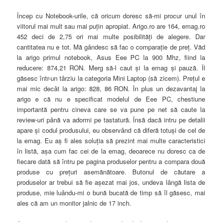
Încep cu Notebook-urile, că oricum doresc să-mi procur unul în
viitorul mai mult sau mai puţin apropiat. Arigo.ro are 164, emag.ro
452 deci de 2,75 ori mai multe posibilităţi de alegere. Dar
cantitatea nu e tot. Mă gândesc să fac o comparaţie de preţ. Văd
la arigo primul notebook, Asus Eee PC la 900 Mhz, fiind la
reducere: 874,21 RON. Merg să-l caut şi la emag şi pauză. Îl
găsesc într-un târziu la categoria Mini Laptop (să zicem). Preţul e
mai mic decât la arigo: 828, 86 RON. În plus un dezavantaj la
arigo e că nu e specificat modelul de Eee PC, chestiune
importantă pentru cineva care se va pune pe net să caute la
review-uri până va adormi pe tastatură. Însă dacă intru pe detalii
apare şi codul produsului, eu observând că diferă totuşi de cel de
la emag. Eu aş fi ales soluţia să prezint mai multe caracteristici
în listă, aşa cum fac cei de la emag, deoarece nu doresc ca de
fiecare dată să întru pe pagina produselor pentru a compara două
produse cu preţuri asemănătoare. Butonul de căutare a
produselor ar trebui să fie aşezat mai jos, undeva lângă lista de
produse, mie luându-mi o bună bucată de timp să îl găsesc, mai
ales că am un monitor jalnic de 17 inch.