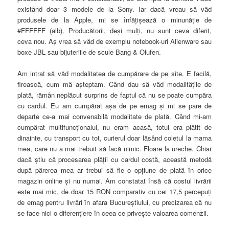
existând doar 3 modele de la Sony. Iar dacă vreau să văd
produsele de la Apple, mi se înfăţişează o minunăţie de
#FFFFFF (alb). Producătorii, deşi mulţi, nu sunt ceva diferit,
ceva nou. Aş vrea să văd de exemplu notebook-uri Alienware sau
boxe JBL sau bijuteriile de scule Bang & Olufen.
Am intrat să văd modalitatea de cumpărare de pe site. E facilă,
firească, cum mă aşteptam. Când dau să văd modalităţile de
plată, rămân neplăcut surprins de faptul că nu se poate cumpăra
cu cardul. Eu am cumpărat aşa de pe emag şi mi se pare de
departe ce-a mai convenabilă modalitate de plată. Când mi-am
cumpărat multifuncţionalul, nu eram acasă, totul era plătit de
dinainte, cu transport cu tot, curierul doar lăsând coletul la mama
mea, care nu a mai trebuit să facă nimic. Floare la ureche. Chiar
dacă ştiu că procesarea plăţii cu cardul costă, această metodă
după părerea mea ar trebui să fie o opţiune de plată în orice
magazin online şi nu numai. Am constatat însă că costul livrării
este mai mic, de doar 15 RON comparativ cu cei 17,5 percepuţi
de emag pentru livrări în afara Bucureştiului, cu precizarea că nu
se face nici o diferenţiere în ceea ce priveşte valoarea comenzii.