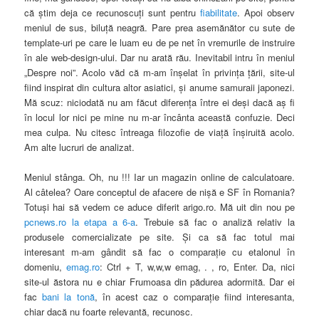
că ştim deja ce recunoscuţi sunt pentru
fiabilitate
. Apoi observ
meniul de sus, biluţă neagră. Pare prea asemănător cu sute de
template-uri pe care le luam eu de pe net în vremurile de instruire
în ale web-design-ului. Dar nu arată rău. Inevitabil intru în meniul
„Despre noi”. Acolo văd că m-am înşelat în privinţa ţării, site-ul
fiind inspirat din cultura altor asiatici, şi anume samuraii japonezi.
Mă scuz: niciodată nu am făcut diferenţa între ei deşi dacă aş fi
în locul lor nici pe mine nu m-ar încânta această confuzie. Deci
mea culpa. Nu citesc întreaga filozofie de viaţă înşiruită acolo.
Am alte lucruri de analizat.
Meniul stânga. Oh, nu !!! Iar un magazin online de calculatoare.
Al câtelea? Oare conceptul de afacere de nişă e SF în Romania?
Totuşi hai să vedem ce aduce diferit arigo.ro. Mă uit din nou pe
pcnews.ro la etapa a 6-a
. Trebuie să fac o analiză relativ la
produsele comercializate pe site. Şi ca să fac totul mai
interesant m-am gândit să fac o comparaţie cu etalonul în
domeniu,
emag.ro
: Ctrl + T, w,w,w emag, . , ro, Enter. Da, nici
site-ul ăstora nu e chiar Frumoasa din pădurea adormită. Dar ei
fac
bani la tonă
, în acest caz o comparaţie fiind interesanta,
chiar dacă nu foarte relevantă, recunosc.