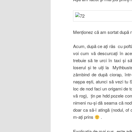
Menţionez că am sortat după 
Acum, după ce aţi râs cu poftă
voi cum vă descurcaţi în ace
trebuie să te urci în taxi şi s
loserul şi te uiţi la Mythbus
zâmbind de după ciorap, într-
naşpa eşti, atunci să vezi tu 
loc de nod faci un origami de 
vă rog), ţin pe hdd pozele comp
nimeni nu-şi dă seama că nodul
doar ca să-l atingă (nodul, of
m-aţi prins
.
Explicaţia de mai sus este adr