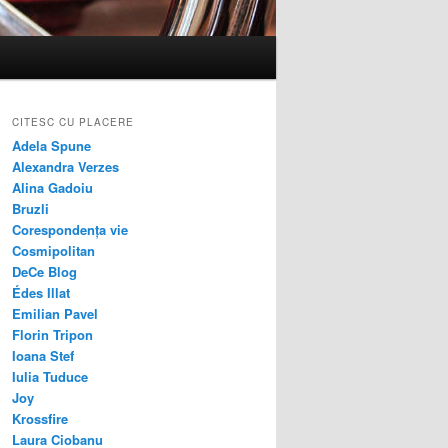
CITESC CU PLACERE
Adela Spune
Alexandra Verzes
Alina Gadoiu
Bruzli
Corespondența vie
Cosmipolitan
DeCe Blog
Édes Illat
Emilian Pavel
Florin Tripon
Ioana Stef
Iulia Tuduce
Joy
Krossfire
Laura Ciobanu