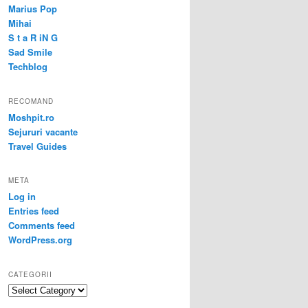
Marius Pop
Mihai
S t a R iN G
Sad Smile
Techblog
RECOMAND
Moshpit.ro
Sejururi vacante
Travel Guides
META
Log in
Entries feed
Comments feed
WordPress.org
CATEGORII
Categorii