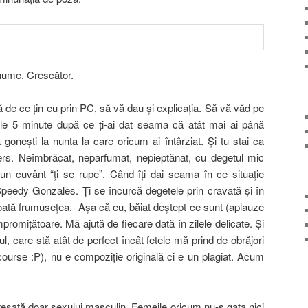
nume. Crescător.
 de ce ţin eu prin PC, să vă dau şi explicaţia. Să vă văd pe
le 5 minute după ce ţi-ai dat seama că atât mai ai până
ă goneşti la nunta la care oricum ai întârziat. Şi tu stai ca
ters. Neîmbrăcat, neparfumat, nepieptănat, cu degetul mic
un cuvânt “ţi se rupe”. Când îţi dai seama în ce situaţie
Speedy Gonzales. Ţi se încurcă degetele prin cravată şi în
toată frumuseţea. Aşa că eu, băiat deştept ce sunt (aplauze
romiţătoare. Mă ajută de fiecare dată în zilele delicate. Şi
, care stă atât de perfect încât fetele mă prind de obrăjori
 course :P), nu e compoziţie originală ci e un plagiat. Acum
esată doar sexului masculin. Femeile oricum nu-s gata nici