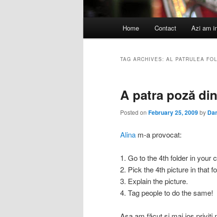
Main
Home
Contact
Azi am i
menu
TAG ARCHIVES:
AL PATRULEA FO
A patra poză din
Posted on
February 25, 2009
by
Da
Alina
m-a provocat:
1. Go to the 4th folder in your
2. Pick the 4th picture in that fo
3. Explain the picture.
4. Tag people to do the same!
Aşa am făcut şi mai jos priviţi