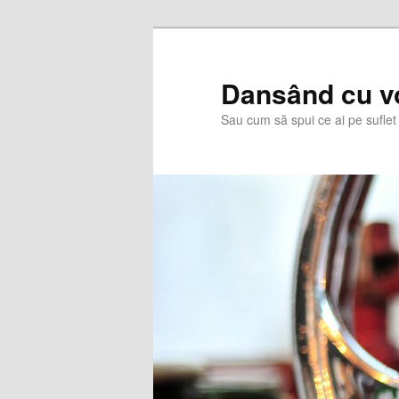
Skip
Skip
to
to
primary
secondary
Dansând cu v
content
content
Sau cum să spui ce ai pe suflet