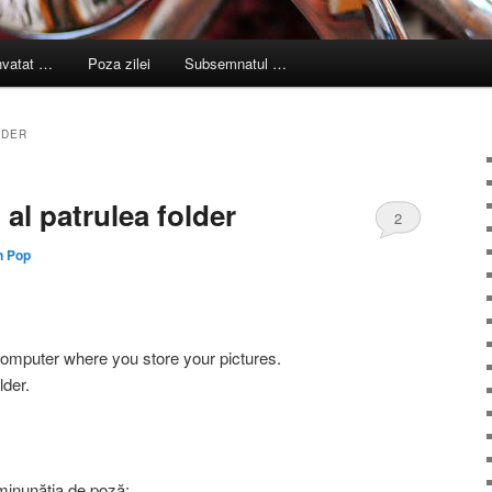
nvatat …
Poza zilei
Subsemnatul …
LDER
 al patrulea folder
2
n Pop
 computer where you store your pictures.
lder.
 minunăţia de poză: