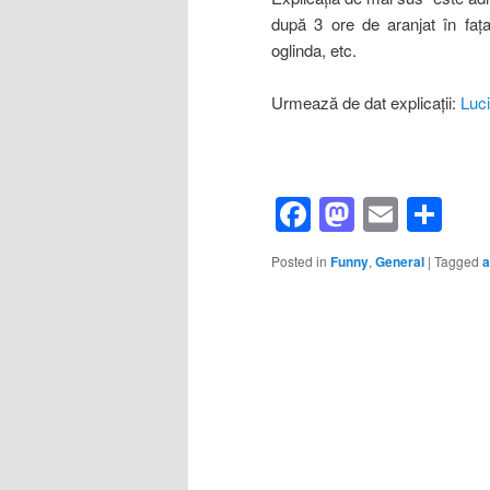
după 3 ore de aranjat în faţa 
oglinda, etc.
Urmează de dat explicaţii:
Luci
Facebook
Mastod
Email
Sh
Posted in
Funny
,
General
|
Tagged
a