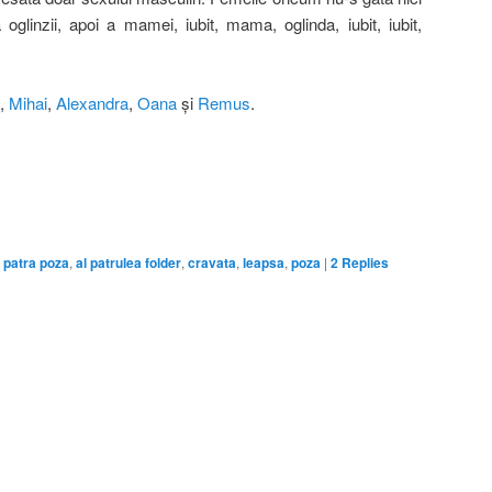
oglinzii, apoi a mamei, iubit, mama, oglinda, iubit, iubit,
,
Mihai
,
Alexandra
,
Oana
şi
Remus
.
on
are
 patra poza
,
al patrulea folder
,
cravata
,
leapsa
,
poza
|
2
Replies