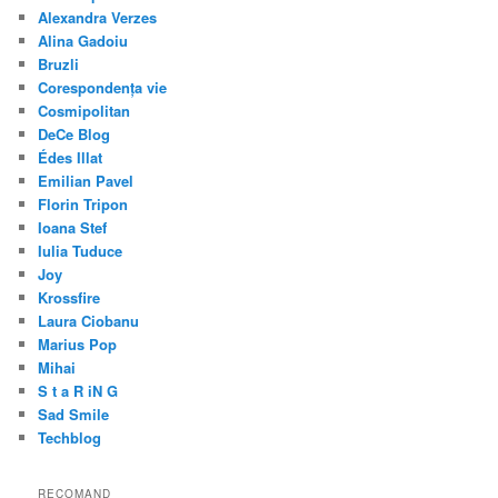
Alexandra Verzes
Alina Gadoiu
Bruzli
Corespondența vie
Cosmipolitan
DeCe Blog
Édes Illat
Emilian Pavel
Florin Tripon
Ioana Stef
Iulia Tuduce
Joy
Krossfire
Laura Ciobanu
Marius Pop
Mihai
S t a R iN G
Sad Smile
Techblog
RECOMAND