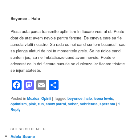
Beyonce – Halo
Piesa asta parca transmite optimism in fiecare vers al ei. Poate
doar de atat avem nevoie pentru fericire. De cineva care sa fie
aureola vietii noastre. Sa rada cu noi cand suntem bucurosi, sau
sa planga alaturi de noi in momentele grele. Sa ne ridice cand
suntem jos, sa ne imbratiseze cand avem nevoie. Poate e
adevarat ca in doi fiecare bucurie se dubleaza iar fiecare tristete
se injumatateste.
Facebook
Mastodon
Email
Share
Posted in
Muzica
,
Opinii
|
Tagged
beyonce
,
halo
,
leona lewis
,
optimism
,
pink
,
run
,
snow patrol
,
sober
,
sobrietate
,
speranta
|
1
Reply
CITESC CU PLACERE
Adela Spune