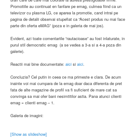
Promotiile au continuat en fanfare pe emag, culmea fiind ca un
televizor cu plasma LG, ce aparea la promotie, cand intrai pe
pagina de detalii observai stupefiat ca “Acest produs nu mai face
parte din oferta eMAG” (poza e in galeria de mai jos).
Evident, azi toate comentariile “rautacioase” au fost inlaturate, in
purul stil democratic emag (a se vedea a 3-a si a 4-a poza din
galerie).
Reactii mai bine documentate:
aici
si
aici
.
Concluzia? Cel putin in ceea ce ma primeste e clara. De acum
inainte voi mai cumpara de la emag doar daca diferenta de pret
fata de alte magazine de profil va fi suficient de mare cat sa
convinga sa mai ofer bani nesimtitilor astia. Pana atunci clienti
emag = clienti emag – 1.
Galeria de imagini:
[Show as slideshow]