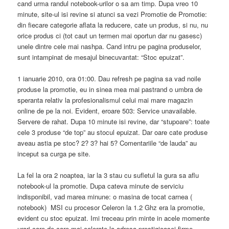
cand urma randul notebook-urilor o sa am timp. Dupa vreo 10
minute, site-ul isi revine si atunci sa vezi Promotie de Promotie:
din fiecare categorie aflata la reducere, cate un produs, si nu, nu
orice produs ci (tot caut un termen mai oportun dar nu gasesc)
unele dintre cele mai nashpa. Cand intru pe pagina produselor,
sunt intampinat de mesajul binecuvantat: “Stoc epuizat”.
1 ianuarie 2010, ora 01:00. Dau refresh pe pagina sa vad noile
produse la promotie, eu in sinea mea mai pastrand o umbra de
speranta relativ la profesionalismul celui mai mare magazin
online de pe la noi. Evident, eroare 503: Service unavailable.
Servere de rahat. Dupa 10 minute isi revine, dar “stupoare”: toate
cele 3 produse “de top” au stocul epuizat. Dar oare cate produse
aveau astia pe stoc? 2? 3? hai 5? Comentariile “de lauda” au
inceput sa curga pe site.
La fel la ora 2 noaptea, iar la 3 stau cu sufletul la gura sa aflu
notebook-ul la promotie. Dupa cateva minute de serviciu
indisponibil, vad marea minune: o masina de tocat carnea (
notebook) MSI cu procesor Celeron la 1.2 Ghz era la promotie,
evident cu stoc epuizat. Imi treceau prin minte in acele momente
urari care de care mai colorate la adresa prestigioasei firme.