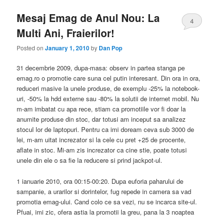
Mesaj Emag de Anul Nou: La
4
Multi Ani, Fraierilor!
Posted on
January 1, 2010
by
Dan Pop
31 decembrie 2009, dupa-masa: observ in partea stanga pe
emag.ro o promotie care suna cel putin interesant. Din ora in ora,
reduceri masive la unele produse, de exemplu -25% la notebook-
uri, -50% la hdd externe sau -80% la solutii de internet mobil. Nu
m-am imbatat cu apa rece, stiam ca promotiile vor fi doar la
anumite produse din stoc, dar totusi am inceput sa analizez
stocul lor de laptopuri. Pentru ca imi doream ceva sub 3000 de
lei, m-am uitat increzator si la cele cu pret +25 de procente,
aflate in stoc. Mi-am zis increzator ca cine stie, poate totusi
unele din ele o sa fie la reducere si prind jackpot-ul.
1 ianuarie 2010, ora 00:15-00:20. Dupa euforia paharului de
sampanie, a urarilor si dorintelor, fug repede in camera sa vad
promotia emag-ului. Cand colo ce sa vezi, nu se incarca site-ul.
Pfuai, imi zic, ofera astia la promotii la greu, pana la 3 noaptea