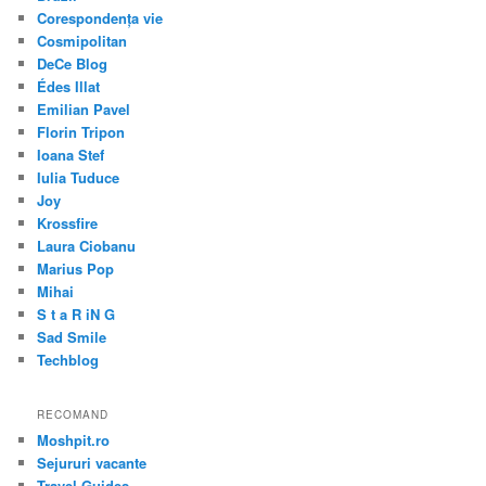
Corespondența vie
Cosmipolitan
DeCe Blog
Édes Illat
Emilian Pavel
Florin Tripon
Ioana Stef
Iulia Tuduce
Joy
Krossfire
Laura Ciobanu
Marius Pop
Mihai
S t a R iN G
Sad Smile
Techblog
RECOMAND
Moshpit.ro
Sejururi vacante
Travel Guides