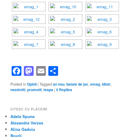
Facebook
Mastodon
Email
Share
Posted in
Opinii
|
Tagged
an nou
,
bataie de joc
,
emag
,
idioti
,
nesimtiti
,
promotii
,
teapa
|
4
Replies
CITESC CU PLACERE
Adela Spune
Alexandra Verzes
Alina Gadoiu
Bruzli