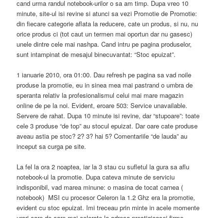
cand urma randul notebook-urilor o sa am timp. Dupa vreo 10
minute, site-ul isi revine si atunci sa vezi Promotie de Promotie:
din fiecare categorie aflata la reducere, cate un produs, si nu, nu
orice produs ci (tot caut un termen mai oportun dar nu gasesc)
unele dintre cele mai nashpa. Cand intru pe pagina produselor,
sunt intampinat de mesajul binecuvantat: “Stoc epuizat”.
1 ianuarie 2010, ora 01:00. Dau refresh pe pagina sa vad noile
produse la promotie, eu in sinea mea mai pastrand o umbra de
speranta relativ la profesionalismul celui mai mare magazin
online de pe la noi. Evident, eroare 503: Service unavailable.
Servere de rahat. Dupa 10 minute isi revine, dar “stupoare”: toate
cele 3 produse “de top” au stocul epuizat. Dar oare cate produse
aveau astia pe stoc? 2? 3? hai 5? Comentariile “de lauda” au
inceput sa curga pe site.
La fel la ora 2 noaptea, iar la 3 stau cu sufletul la gura sa aflu
notebook-ul la promotie. Dupa cateva minute de serviciu
indisponibil, vad marea minune: o masina de tocat carnea (
notebook) MSI cu procesor Celeron la 1.2 Ghz era la promotie,
evident cu stoc epuizat. Imi treceau prin minte in acele momente
urari care de care mai colorate la adresa prestigioasei firme.