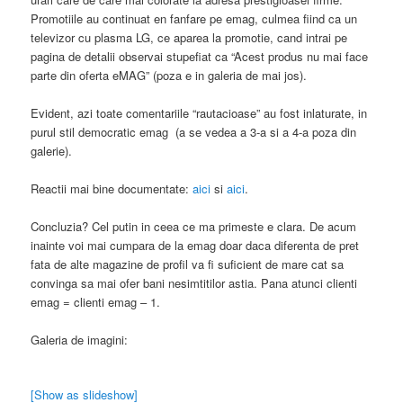
Promotiile au continuat en fanfare pe emag, culmea fiind ca un
televizor cu plasma LG, ce aparea la promotie, cand intrai pe
pagina de detalii observai stupefiat ca “Acest produs nu mai face
parte din oferta eMAG” (poza e in galeria de mai jos).
Evident, azi toate comentariile “rautacioase” au fost inlaturate, in
purul stil democratic emag (a se vedea a 3-a si a 4-a poza din
galerie).
Reactii mai bine documentate:
aici
si
aici
.
Concluzia? Cel putin in ceea ce ma primeste e clara. De acum
inainte voi mai cumpara de la emag doar daca diferenta de pret
fata de alte magazine de profil va fi suficient de mare cat sa
convinga sa mai ofer bani nesimtitilor astia. Pana atunci clienti
emag = clienti emag – 1.
Galeria de imagini:
[Show as slideshow]