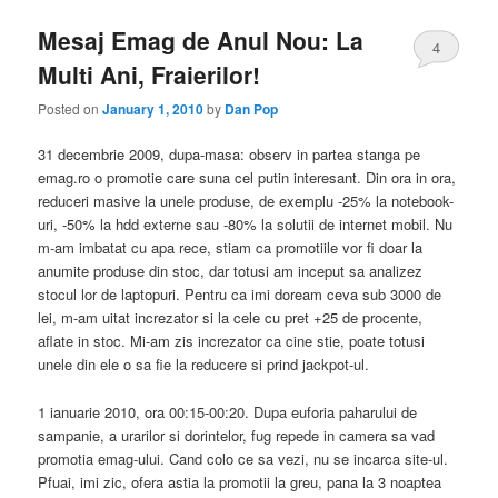
Mesaj Emag de Anul Nou: La
4
Multi Ani, Fraierilor!
Posted on
January 1, 2010
by
Dan Pop
31 decembrie 2009, dupa-masa: observ in partea stanga pe
emag.ro o promotie care suna cel putin interesant. Din ora in ora,
reduceri masive la unele produse, de exemplu -25% la notebook-
uri, -50% la hdd externe sau -80% la solutii de internet mobil. Nu
m-am imbatat cu apa rece, stiam ca promotiile vor fi doar la
anumite produse din stoc, dar totusi am inceput sa analizez
stocul lor de laptopuri. Pentru ca imi doream ceva sub 3000 de
lei, m-am uitat increzator si la cele cu pret +25 de procente,
aflate in stoc. Mi-am zis increzator ca cine stie, poate totusi
unele din ele o sa fie la reducere si prind jackpot-ul.
1 ianuarie 2010, ora 00:15-00:20. Dupa euforia paharului de
sampanie, a urarilor si dorintelor, fug repede in camera sa vad
promotia emag-ului. Cand colo ce sa vezi, nu se incarca site-ul.
Pfuai, imi zic, ofera astia la promotii la greu, pana la 3 noaptea