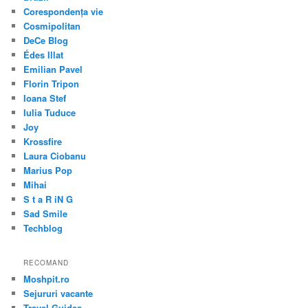
Corespondența vie
Cosmipolitan
DeCe Blog
Édes Illat
Emilian Pavel
Florin Tripon
Ioana Stef
Iulia Tuduce
Joy
Krossfire
Laura Ciobanu
Marius Pop
Mihai
S t a R iN G
Sad Smile
Techblog
RECOMAND
Moshpit.ro
Sejururi vacante
Travel Guides