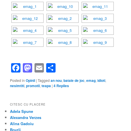
Facebook
Mastodon
Email
Share
Posted in
Opinii
|
Tagged
an nou
,
bataie de joc
,
emag
,
idioti
,
nesimtiti
,
promotii
,
teapa
|
4
Replies
CITESC CU PLACERE
Adela Spune
Alexandra Verzes
Alina Gadoiu
Bruzli