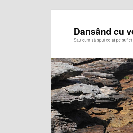
Skip
Skip
to
to
primary
secondary
Dansând cu v
content
content
Sau cum să spui ce ai pe suflet