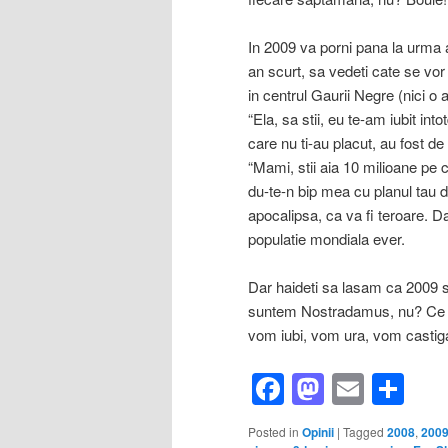
In 2009 va porni pana la urma a
an scurt, sa vedeti cate se vo
in centrul Gaurii Negre (nici o a
“Ela, sa stii, eu te-am iubit in
care nu ti-au placut, au fost de
“Mami, stii aia 10 milioane pe ca
du-te-n bip mea cu planul tau 
apocalipsa, ca va fi teroare. D
populatie mondiala ever.
Dar haideti sa lasam ca 2009 s
suntem Nostradamus, nu? Ce va
vom iubi, vom ura, vom castiga
Facebook
Mastod
Email
Sh
Posted in
Opinii
|
Tagged
2008
,
200