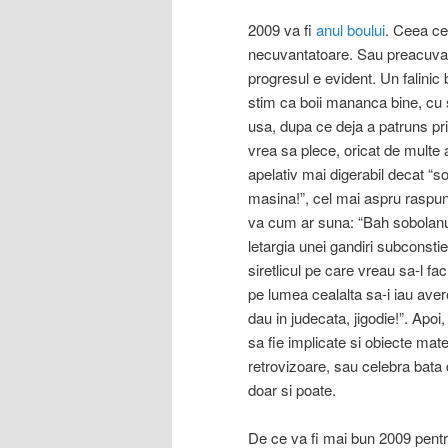
2009 va fi
anul boului
. Ceea ce
necuvantatoare. Sau preacuvant
progresul e evident. Un falinic
stim ca boii mananca bine, cu 
usa, dupa ce deja a patruns pr
vrea sa plece, oricat de multe 
apelativ mai digerabil decat “so
masina!”, cel mai aspru raspuns
va cum ar suna: “Bah sobolanul
letargia unei gandiri subconst
siretlicul pe care vreau sa-l f
pe lumea cealalta sa-i iau ave
dau in judecata, jigodie!”. Apoi
sa fie implicate si obiecte mate
retrovizoare, sau celebra bata 
doar si poate.
De ce va fi mai bun 2009 pentru