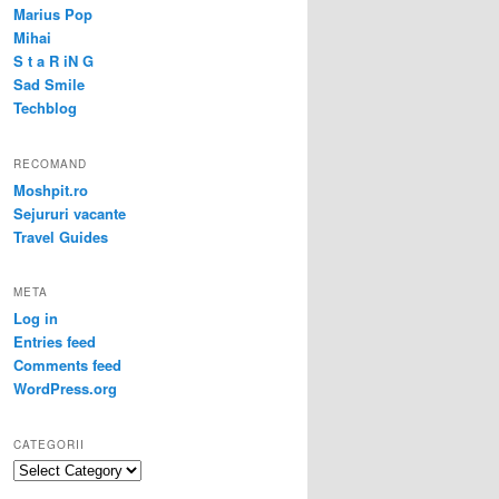
Marius Pop
Mihai
S t a R iN G
Sad Smile
Techblog
RECOMAND
Moshpit.ro
Sejururi vacante
Travel Guides
META
Log in
Entries feed
Comments feed
WordPress.org
CATEGORII
Categorii