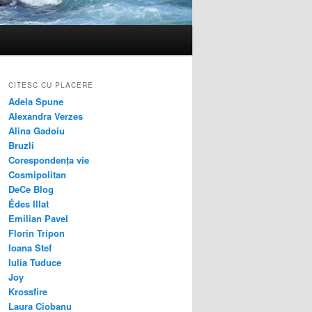
CITESC CU PLACERE
Adela Spune
Alexandra Verzes
Alina Gadoiu
Bruzli
Corespondența vie
Cosmipolitan
DeCe Blog
Édes Illat
Emilian Pavel
Florin Tripon
Ioana Stef
Iulia Tuduce
Joy
Krossfire
Laura Ciobanu