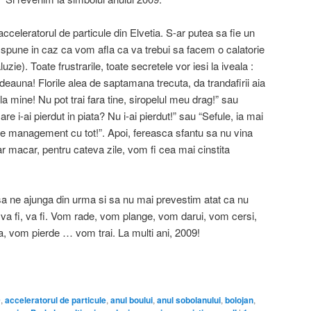
cceleratorul de particule din Elvetia. S-ar putea sa fie un
r spune in caz ca vom afla ca va trebui sa facem o calatorie
luzie). Toate frustrarile, toate secretele vor iesi la iveala :
totdeauna! Florile alea de saptamana trecuta, da trandafirii aia
 la mine! Nu pot trai fara tine, siropelul meu drag!” sau
re i-ai pierdut in piata? Nu i-ai pierdut!” sau “Sefule, ia mai
de management cu tot!”. Apoi, fereasca sfantu sa nu vina
ar macar, pentru cateva zile, vom fi cea mai cinstita
a ne ajunga din urma si sa nu mai prevestim atat ca nu
 fi, va fi. Vom rade, vom plange, vom darui, vom cersi,
, vom pierde … vom trai. La multi ani, 2009!
on
are
9
,
acceleratorul de particule
,
anul boului
,
anul sobolanului
,
bolojan
,