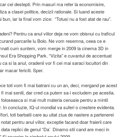
car cei destepti. Prin masuri ma refer la economisire,
za a clasei politice, decizii rationale. Si luand aceste
bun, iar la final vom zice: “Totusi nu a fost atat de rau”.
deni? Pentru ca anul viitor deja ne vom obisnui cu traficul
 curand parcarile lu Bolo. Ne vom resemna, ceea ce e
mnati cum suntem, vom merge in 2009 la cinema 3D in
nsul Era Shopping Park. “Vizita” e cuvantul de accentuat
 ca si la anul, oradenii vor fi cei mai saraci locuitori din
ar macar fericiti. Sper.
ce toti vom fi mai batrani cu un an, deci, mergand pe acest
vor fi mai senili, dar cred ca putem sa-i excludem pe acestia.
i foloseasca si mai mult materia cenusie pentru a mintii
or. In concluzie, IQ-ul mondial va suferi o crestere evidenta.
lori, toti barbatii care au uitat ziua de nastere a partenerei
notat pentru anul viitor, exceptie facand doar fraierii care
data replici de genul “Da’ Dinamo stii cand are meci in
 Si revenim la simbolul anului 2009.