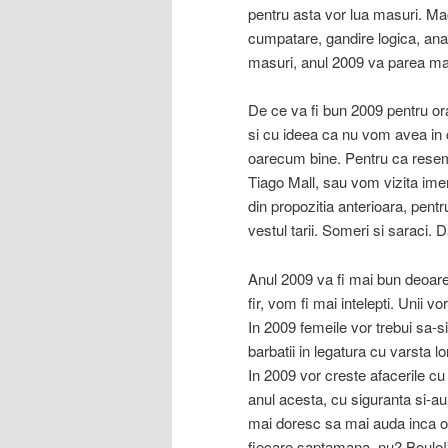
pentru asta vor lua masuri. Ma
cumpatare, gandire logica, anali
masuri, anul 2009 va parea mai 
De ce va fi bun 2009 pentru ora
si cu ideea ca nu vom avea in
oarecum bine. Pentru ca rese
Tiago Mall, sau vom vizita ime
din propozitia anterioara, pentru
vestul tarii. Someri si saraci. D
Anul 2009 va fi mai bun deoare
fir, vom fi mai intelepti. Unii 
In 2009 femeile vor trebui sa-s
barbatii in legatura cu varsta l
In 2009 vor creste afacerile cu f
anul acesta, cu siguranta si-au 
mai doresc sa mai auda inca o 
fiecare saptamana, nu? Boule!”