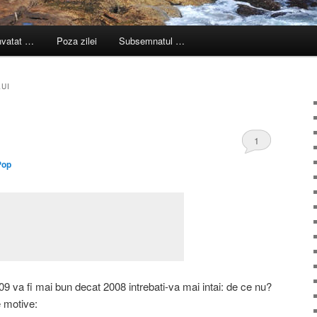
nvatat …
Poza zilei
Subsemnatul …
UI
1
Pop
009 va fi mai bun decat 2008 intrebati-va mai intai: de ce nu?
 motive: