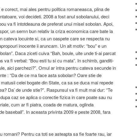
 e corect, mai ales pentru politica romaneasca, plina de
atoare, voi decideti. 2008 a fost anul sobolanului, deci
 bou va fi intotdeauna de preferat unui misel sobolan. Apoi,
spor, un semn bun relativ la criza economica care bate la
in cateva locuinte si, ca un oaspete care se respecta nu
apropouri inocente ii aruncam. Un alt motiv: “bou” e un
bolan”. Daca ziceti cuiva “Bah, boule, uite unde ti-ai parcat
 va fi verbal: “Bou esti tu si cu mata”. In schimb, ganditi-
e, aici parchezi?”. Omul ar intra pentru cateva secunde in
iente : “Da de ce ma face asta sobolan? Oare stie de
ac matusii celei bogate din State, ca sa se duca mai repede
rea? Da’ de unde stie?”. Raspunsul va fi mult mai dur: “Te
, dupa caz se aplica o corectie fizica in care poate sau nu
riale, cum ar fi piatra, coada de matura, oglinda
de baseball”. In aceasta privinta 2009 e peste 2008, fara
 romani? Pentru ca toti se asteapta sa fie foarte rau, iar