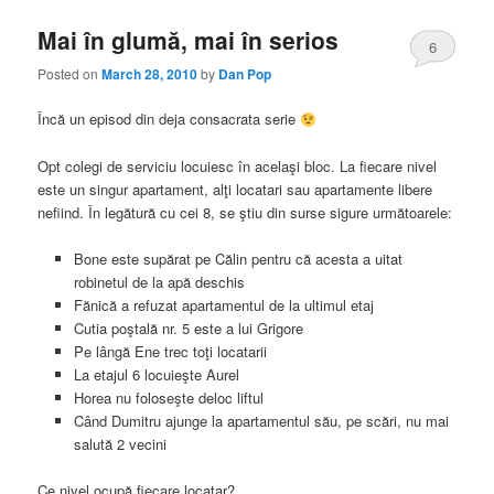
Mai în glumă, mai în serios
6
Posted on
March 28, 2010
by
Dan Pop
Încă un episod din deja consacrata serie
Opt colegi de serviciu locuiesc în acelaşi bloc. La fiecare nivel
este un singur apartament, alţi locatari sau apartamente libere
nefiind. În legătură cu cei 8, se ştiu din surse sigure următoarele:
Bone este supărat pe Călin pentru că acesta a uitat
robinetul de la apă deschis
Fănică a refuzat apartamentul de la ultimul etaj
Cutia poştală nr. 5 este a lui Grigore
Pe lângă Ene trec toţi locatarii
La etajul 6 locuieşte Aurel
Horea nu foloseşte deloc liftul
Când Dumitru ajunge la apartamentul său, pe scări, nu mai
salută 2 vecini
Ce nivel ocupă fiecare locatar?