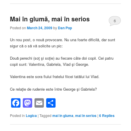
Mai în glumă, mai în serios
6
Posted on
March 24, 2009
by
Dan Pop
Un nou post, o nouă provocare. Nu una foarte dificilă, dar sunt
sigur că o să vă solicite un pic:
Două perechi (soţ şi soţie) au fiecare câte doi copii. Cei patru
copii sunt: Valentina, Gabriela, Vlad şi George.
Valentina este sora fiului fratelui fiicei tatălui lui Vlad.
Ce relaţie de rudenie este între George şi Gabriela?
Facebook
Mastodon
Email
Share
Posted in
Logica
|
Tagged
mai in gluma
,
mai in serios
|
6
Replies