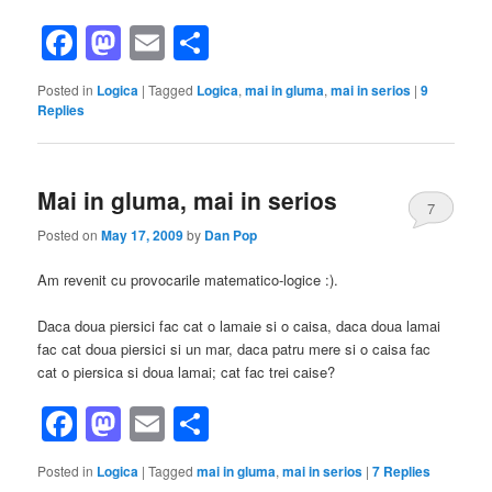
Facebook
Mastodon
Email
Share
Posted in
Logica
|
Tagged
Logica
,
mai in gluma
,
mai in serios
|
9
Replies
Mai in gluma, mai in serios
7
Posted on
May 17, 2009
by
Dan Pop
Am revenit cu provocarile matematico-logice :).
Daca doua piersici fac cat o lamaie si o caisa, daca doua lamai
fac cat doua piersici si un mar, daca patru mere si o caisa fac
cat o piersica si doua lamai; cat fac trei caise?
Facebook
Mastodon
Email
Share
Posted in
Logica
|
Tagged
mai in gluma
,
mai in serios
|
7
Replies