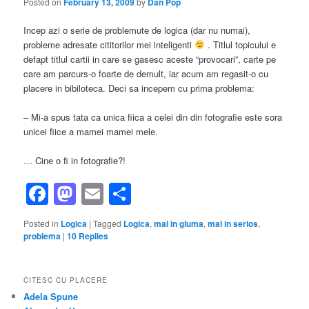
Posted on
February 13, 2009
by
Dan Pop
Incep azi o serie de problemute de logica (dar nu numai),
probleme adresate cititorilor mei inteligenti
. Titlul topicului e
defapt titlul cartii in care se gasesc aceste “provocari”, carte pe
care am parcurs-o foarte de demult, iar acum am regasit-o cu
placere in bibiloteca. Deci sa incepem cu prima problema:
– Mi-a spus tata ca unica fiica a celei din din fotografie este sora
unicei fiice a mamei mamei mele.
… Cine o fi in fotografie?!
Facebook
Mastodon
Email
Share
Posted in
Logica
|
Tagged
Logica
,
mai in gluma
,
mai in serios
,
problema
|
10
Replies
CITESC CU PLACERE
Adela Spune