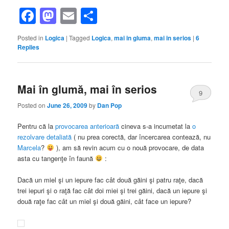
Facebook
Mastodon
Email
Share
Posted in
Logica
|
Tagged
Logica
,
mai in gluma
,
mai in serios
|
6
Replies
Mai în glumă, mai în serios
9
Posted on
June 26, 2009
by
Dan Pop
Pentru că la
provocarea anterioară
cineva s-a incumetat la
o
rezolvare detaliată
( nu prea corectă, dar încercarea contează, nu
Marcela
?
), am să revin acum cu o nouă provocare, de data
asta cu tangenţe în faună
:
Dacă un miel şi un iepure fac cât două găini şi patru raţe, dacă
trei iepuri şi o raţă fac cât doi miei şi trei găini, dacă un iepure şi
două raţe fac cât un miel şi două găini, cât face un iepure?