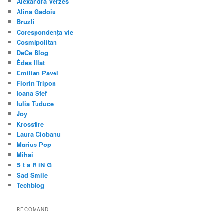
Alexandra Verzes
Alina Gadoiu
Bruzli
Corespondența vie
Cosmipolitan
DeCe Blog
Édes Illat
Emilian Pavel
Florin Tripon
Ioana Stef
Iulia Tuduce
Joy
Krossfire
Laura Ciobanu
Marius Pop
Mihai
S t a R iN G
Sad Smile
Techblog
RECOMAND