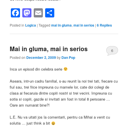
Facebook
Mastodon
Email
Share
Posted in
Logica
|
Tagged
mai in gluma
,
mai in serios
|
6
Replies
Mai in gluma, mai in serios
6
Posted on
December 2, 2009
by
Dan Pop
Inca un episod din celebra serie
Aseara, intr-un cadru familial, s-au reunit la noi trei tati, fiecare cu
fiul sau, trei fiice impreuna cu mamele lor, cate doi colegi de
clasa ai fiecaruia dintre copiii nostri si trei vecini. Impreuna cu
sotia si copiii, gazde si invitati am fost in total 8 persoane …
Oare am numarat bine?!
L.E. Nu va uitati jos la comentarii, pentru ca Mihai a venit cu
solutia … just think a bit