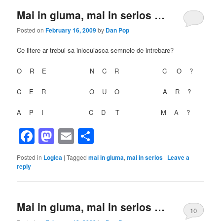
Mai in gluma, mai in serios …
Posted on
February 16, 2009
by
Dan Pop
Ce litere ar trebui sa inlocuiasca semnele de intrebare?
O R E N C R C O ?
C E R O U O A R ?
A P I C D T M A ?
Facebook
Mastodon
Email
Share
Posted in
Logica
|
Tagged
mai in gluma
,
mai in serios
|
Leave a
reply
Mai in gluma, mai in serios …
10