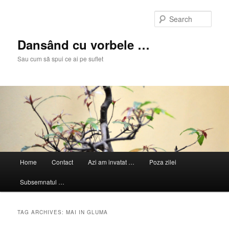
Skip
Skip
to
to
Sear
primary
secondary
content
content
Dansând cu vorbele …
Sau cum să spui ce ai pe suflet
Main
Home
Contact
Azi am invatat …
Poza zilei
menu
Subsemnatul …
TAG ARCHIVES:
MAI IN GLUMA