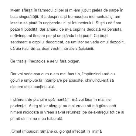
M-am sfârșit în farmecul clipei și mi-am jupuit pielea de șarpe în
bula singurătății. S-a desprins și frumusețea momentului și am
lasat-o să piară în ungherele urii și întunericului. Și știu că fiara
poate fi potolită, dar amarul ce m-a cuprins deodată va persista,
otrăvindu-mi fiecare por și umplându-l de puroi. Ce crud
sentiment e orgoliul decorticat, ce umilitor se vede omul dezgolit,
căruia i-au rămas doar veștminte ale slăbiciunii.
Ce trist și înecăcios e aerul fără oxigen.
Dar voi scrie așa cum n-am mai facut-o, împânzindu-mă cu
golurile umplute la întâmplare pe apucate, chinuindu-mă să
discern soiul conținutului.
Indiferent de planul înspăimântării, mă voi lăsa în mâinile
prudenței. Alerg și iar alerg și nu mai vreau să mă găsească
nimeni niciodată și vreau să-mi returnezi pe de-a-ntregul tot ce ai
primit din inima mea tulburată.
,Omul împușcat rămâne cu glonțul infectat în inimă