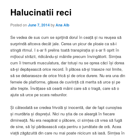
Halucinatii reci
Posted on
June 7, 2014
by
Ana Alb
Se vedea de sus cum se sprijină dorul în ceață și nu reușea să
surprindă altceva decât jale. Cerea un picur de ploaie ca să-i
stingă ritmul. I s-ar fi prelins toată transpirația și s-ar fi oprit în
mijlocul străzii, ridicându-și mâinile precum învingătorii. Simțea
cum îi tremură musculatura, dar totuși nu se oprea căci își dorea
să-și depășească orice record. Îi plăcea să-și traseze noi limite,
să se debaraseze de orice frică și de orice durere. Nu era una din
femeie de platforme, găsea de cuviință că merita să urce și pe
alte trepte. Învățase să ceară mâini care să o tragă, care să o
ajute să urce pe scara nebunilor.
Și câteodată se credea frivolă și inocentă, dar de fapt cunoștea
și murdăria și disprețul. Nici nu știa de ce aleargă în fiecare
dimineață. Nu era neapărat o plăcere, ci simțea că vrea să fugă
de sine, să își părăsească vața pentru o jumătate de oră. Acea
viață zăgăzuită din care nu mai poate nicicum să iasă. Simțea în