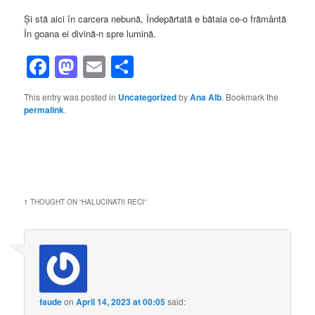
Și stă aici în carcera nebună, Îndepărtată e bătaia ce-o frământă
În goana ei divină-n spre lumină.
Facebook
Mastodon
Email
Share
This entry was posted in
Uncategorized
by
Ana Alb
. Bookmark the
permalink
.
1 THOUGHT ON “
HALUCINATII RECI
”
faude
on
April 14, 2023 at 00:05
said: