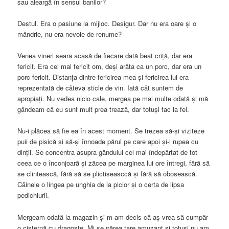
sau aleargă în sensul banilor?
Destul. Era o pasiune la mijloc. Desigur. Dar nu era oare și o
mândrie, nu era nevoie de renume?
Venea vineri seara acasă de fiecare dată beat criță, dar era
fericit. Era cel mai fericit om, deși arăta ca un porc, dar era un
porc fericit. Distanța dintre fericirea mea și fericirea lui era
reprezentată de câteva sticle de vin. Iată cât suntem de
apropiați. Nu vedea nicio cale, mergea pe mai multe odată și mă
gândeam că eu sunt mult prea trează, dar totuși fac la fel.
Nu-i plăcea să fie ea în acest moment. Se trezea să-și viziteze
puii de pisică și să-și înnoade părul pe care apoi și-l rupea cu
dinții. Se concentra asupra gândului cel mai îndepărtat de tot
ceea ce o înconjoară și zăcea pe marginea lui ore întregi, fără să
se clintească, fără să se plictiseasccă și fără să obosească.
Câinele o lingea pe unghia de la picior și o certa de lipsa
pedichiurii.
Mergeam odată la magazin și m-am decis că aș vrea să cumpăr
o cisternă cu dragoste. Mi se părea tare amuzant și totuși nu am