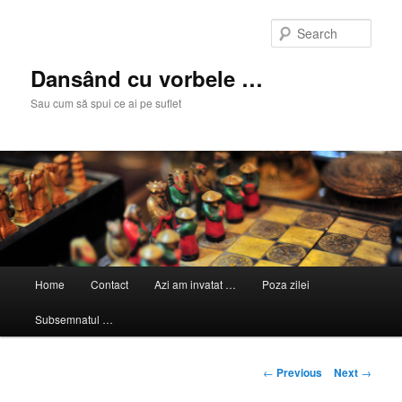
Skip
to
Sear
primary
content
Dansând cu vorbele …
Sau cum să spui ce ai pe suflet
Main
Home
Contact
Azi am invatat …
Poza zilei
menu
Subsemnatul …
Post
←
Previous
Next
→
navigation