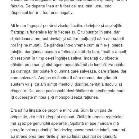
făcut-o. De departe însă ar fi fost cel mai trist lucru, căci
răspunsul lor ar fi fost unul negativ.
Mi le-am îngropat pe rând visele, iluziile, dorințele și aspirațiile.
Particip la funeraliile lor în fiecare zi. E tulburător în sine, dar
dintotdeauna am fost deviați și să fim mulțumiți că n-am suferit
noi înșine mutații. Se gândea într-o vreme cum ar fi s-și piardă
mințile, dar gândul acesta a înfiorat-o atât de tare, încât s-a oprit
din respirat în timp ce-și înghițea saliva. Încălțați cu obiecte
călcăm pe uman și distrugem acea fărâmă de lumină. Ea poate
să distrugă, dar poate fi o lumină care salvează, care sfâșie, dar
care salvează. Arși pe dinăuntru îi dăm drumul, dar știm că
suntem vii și că am simțit mentolul dorinței, tentația riscului și
dragoste. Da, acea pasionantă destrăbălare de sentimente care
îți cucerește mintea și-ți monopolizează rațiunea.
Era să fiu linșată de propriile minciuni. Sunt la un pas de
prăpastie, dar mă îndrept și ascund. Zidită în urmele regretelor
mă așez pe genunchii speranței. Spălată în ape murdare mă
șterg în haina pudorii și îmi dezleg pansamentele inimii, care mi-
au strâns prea tare rănile și mi-au lăsat cicatrici de cianură.