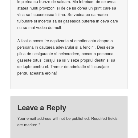
impletea cu frunze de salcam. Ma intrebam de ce avea
atatea nunti provizorii si de ce isi dorea un print care sa
vina sa-i cucereasca inima. Se vedea pe ea marea
tulburare si incerca sa isi gaseasca puterea in ceva care
nu se mai vedea de mult.
A fost o povestire captivanta si emotionanta despre o
persoana in cautarea adevarului si a fericirii. Desi este
plina de nesigurante si neincredere, aceasta persoana
gaseste totusi curajul sa isi viseze propriul destin si sa
se lupte pentru el. Tremur de admiratie si incurajare
pentru aceasta eroina!
Leave a Reply
Your email address will not be published.
Required fields
are marked
*