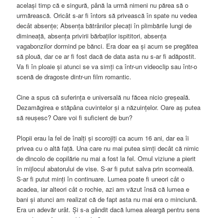
același timp că e singură, până la urmă nimeni nu părea să o
urmărească. Oricât s-ar fi întors să privească în spate nu vedea
decât absențe; Absența bătrânilor plecați în plimbările lungi de
dimineață, absența privirii bărbaților ispititori, absența
vagabonzilor dormind pe bănci. Era doar ea și acum se pregătea
să plouă, dar ce ar fi fost dacă de data asta nu s-ar fi adăpostit.
Va fi în ploaie și atunci se va simți ca într-un videoclip sau într-o
scenă de dragoste dintr-un film romantic.
Cine a spus că suferința e universală nu făcea nicio greșeală.
Dezamăgirea e stăpâna cuvintelor și a năzuințelor. Oare aș putea
să reușesc? Oare voi fi suficient de bun?
Plopii erau la fel de înalți și scorojiți ca acum 16 ani, dar ea îi
privea cu o altă față. Una care nu mai putea simți decât că nimic
de dincolo de copilărie nu mai a fost la fel. Omul viziune a pierit
în mijlocul abatorului de vise. S-ar fi putut salva prin scorneală.
S-ar fi putut minți în continuare. Lumea poate fi uneori cât o
acadea, iar alteori cât o rochie, azi am văzut însă că lumea e
bani și atunci am realizat că de fapt asta nu mai era o minciună.
Era un adevăr urât. Și s-a gândit dacă lumea aleargă pentru sens