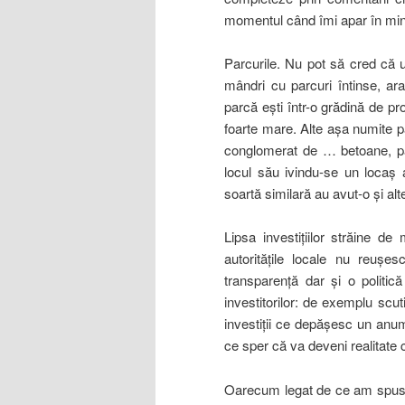
momentul când îmi apar în min
Parcurile. Nu pot să cred că
mândri cu parcuri întinse, a
parcă eşti într-o grădină de pr
foarte mare. Alte aşa numite p
conglomerat de … betoane, par
locul său ivindu-se un locaş
soartă similară au avut-o şi al
Lipsa investiţiilor străine de
autorităţile locale nu reuşe
transparenţă dar şi o politică
investitorilor: de exemplu scu
investiţii ce depăşesc un anum
ce sper că va deveni realitate
Oarecum legat de ce am spus 