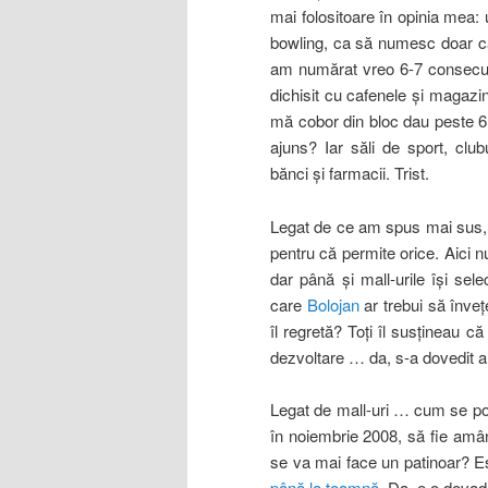
mai folositoare în opinia mea: 
bowling, ca să numesc doar câ
am numărat vreo 6-7 consecutiv
dichisit cu cafenele şi magazi
mă cobor din bloc dau peste 6
ajuns? Iar săli de sport, club
bănci şi farmacii. Trist.
Legat de ce am spus mai sus, mu
pentru că permite orice. Aici nu
dar până şi mall-urile îşi sel
care
Bolojan
ar trebui să înve
îl regretă? Toţi îl susţineau 
dezvoltare … da, s-a dovedit a f
Legat de mall-uri … cum se poa
în noiembrie 2008, să fie amâ
se va mai face un patinoar? E
până la toamnă
. Da, e o dova