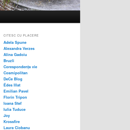
CITESC CU PLACERE
Adela Spune
Alexandra Verzes
Alina Gadoiu
Bruzli
Corespondența vie
Cosmipolitan
DeCe Blog
Édes Illat
Emilian Pavel
Florin Tripon
Ioana Stef
Iulia Tuduce
Joy
Krossfire
Laura Ciobanu