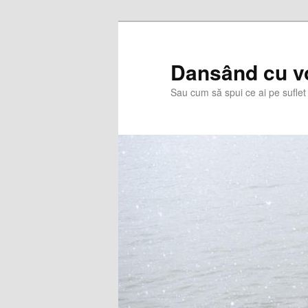
Skip
Skip
to
to
primary
secondary
Dansând cu v
content
content
Sau cum să spui ce ai pe suflet