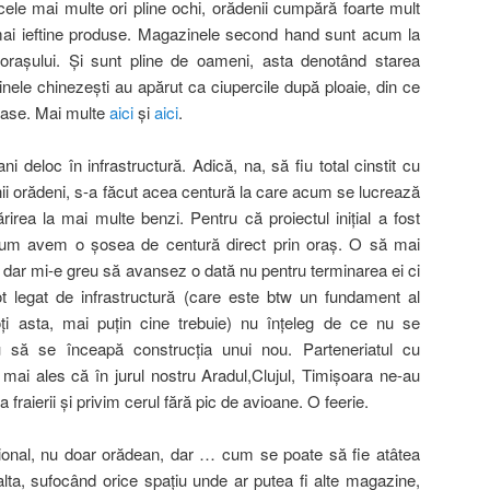
cele mai multe ori pline ochi, orădenii cumpără foarte mult
 mai ieftine produse. Magazinele second hand sunt acum la
l oraşului. Şi sunt pline de oameni, asta denotând starea
inele chinezeşti au apărut ca ciupercile după ploaie, din ce
oase. Mai multe
aici
şi
aici
.
 deloc în infrastructură. Adică, na, să fiu total cinstit cu
ii orădeni, s-a făcut acea centură la care acum se lucrează
rirea la mai multe benzi. Pentru că proiectul iniţial a fost
 acum avem o şosea de centură direct prin oraş. O să mai
, dar mi-e greu să avansez o dată nu pentru terminarea ei ci
Tot legat de infrastructură (care este btw un fundament al
oţi asta, mai puţin cine trebuie) nu înţeleg de ce nu se
 să se înceapă construcţia unui nou. Parteneriatul cu
 mai ales că în jurul nostru Aradul,Clujul, Timişoara ne-au
a fraierii şi privim cerul fără pic de avioane. O feerie.
ional, nu doar orădean, dar … cum se poate să fie atâtea
lta, sufocând orice spaţiu unde ar putea fi alte magazine,