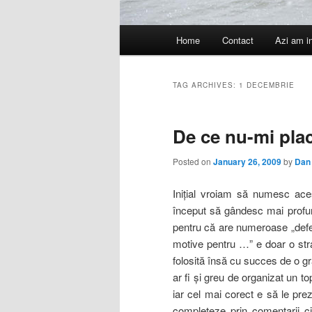
Main
Home
Contact
Azi am i
menu
TAG ARCHIVES:
1 DECEMBRIE
De ce nu-mi pla
Posted on
January 26, 2009
by
Dan
Iniţial vroiam să numesc ace
început să gândesc mai profun
pentru că are numeroase „defec
motive pentru …” e doar o strate
folosită însă cu succes de o gr
ar fi şi greu de organizat un 
iar cel mai corect e să le prez
completeze prin comentarii ci