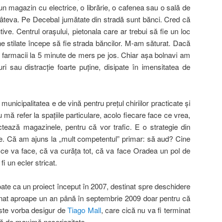
un magazin cu electrice, o librărie, o cafenea sau o sală de
teva. Pe Decebal jumătate din stradă sunt bănci. Cred că
e. Centrul oraşului, pietonala care ar trebui să fie un loc
ne stilate începe să fie strada băncilor. M-am săturat. Dacă
 farmacii la 5 minute de mers pe jos. Chiar aşa bolnavi am
uri sau distracţie foarte puţine, disipate în imensitatea de
nicipalitatea e de vină pentru preţul chiriilor practicate şi
 mă refer la spaţiile particulare, acolo fiecare face ce vrea,
ectează magazinele, pentru că vor trafic. E o strategie din
ţe. Că am ajuns la „mult competentul” primar: să aud? Cine
că ce va face, că va curăţa tot, că va face Oradea un pol de
i un ecler stricat.
te ca un proiect început în 2007, destinat spre deschidere
nat aproape un an până în septembrie 2009 doar pentru că
ste vorba desigur de
Tiago Mall
, care cică nu va fi terminat
dă de maximă neseriozitate.