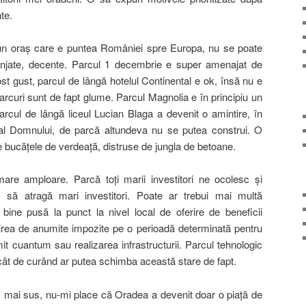
te.
 un oraş care e puntea României spre Europa, nu se poate
ranjate, decente. Parcul 1 decembrie e super amenajat de
ost gust, parcul de lângă hotelul Continental e ok, însă nu e
arcuri sunt de fapt glume. Parcul Magnolia e în principiu un
cul de lângă liceul Lucian Blaga a devenit o amintire, în
 al Domnului, de parcă altundeva nu se putea construi. O
te bucăţele de verdeaţă, distruse de jungla de betoane.
 mare amploare. Parcă toţi marii investitori ne ocolesc şi
sc să atragă mari investitori. Poate ar trebui mai multă
 bine pusă la punct la nivel local de oferire de beneficii
tirea de anumite impozite pe o perioadă determinată pentru
it cuantum sau realizarea infrastructurii. Parcul tehnologic
 cât de curând ar putea schimba această stare de fapt.
mai sus, nu-mi place că Oradea a devenit doar o piaţă de