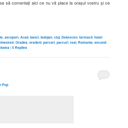
ea să comentaţi aici ce nu vă place la oraşul vostru şi ce
on
are
ie
,
aeroport
,
Arad
,
banci
,
bolojan
,
cluj
,
Debrecen
,
farmacii
,
hotel
inezesti
,
Oradea
,
oradeni
,
parcari
,
parcuri
,
real
,
Romania
,
second
itatea
|
5
Replies
n Pop