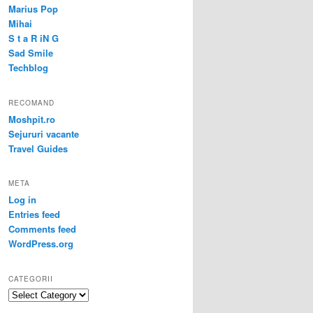
Marius Pop
Mihai
S t a R iN G
Sad Smile
Techblog
RECOMAND
Moshpit.ro
Sejururi vacante
Travel Guides
META
Log in
Entries feed
Comments feed
WordPress.org
CATEGORII
Categorii