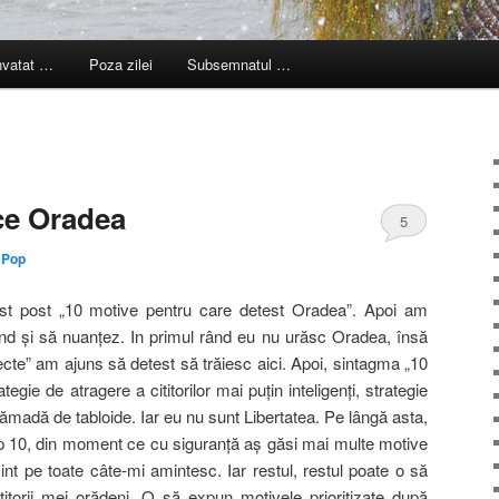
nvatat …
Poza zilei
Subsemnatul …
ce Oradea
5
 Pop
st post „10 motive pentru care detest Oradea”. Apoi am
d şi să nuanţez. In primul rând eu nu urăsc Oradea, însă
te” am ajuns să detest să trăiesc aici. Apoi, sintagma „10
gie de atragere a cititorilor mai puţin inteligenţi, strategie
ămadă de tabloide. Iar eu nu sunt Libertatea. Pe lângă asta,
top 10, din moment ce cu siguranţă aş găsi mai multe motive
int pe toate câte-mi amintesc. Iar restul, restul poate o să
titorii mei orădeni. O să expun motivele prioritizate după