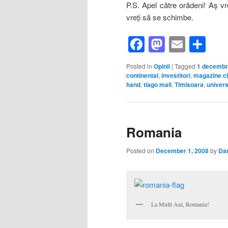
P.S. Apel către orădeni! Aş vr
vreţi să se schimbe.
Facebook
Mastod
Email
Sh
Posted in
Opinii
|
Tagged
1 decembr
continental
,
investitori
,
magazine ch
hand
,
tiago mall
,
Timisoara
,
univers
Romania
Posted on
December 1, 2008
by
Da
La Multi Ani, Romania!