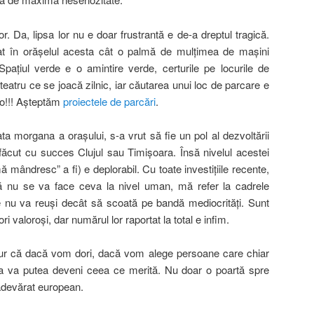
or. Da, lipsa lor nu e doar frustrantă e de-a dreptul tragică.
t în orăşelul acesta cât o palmă de mulţimea de maşini
Spaţiul verde e o amintire verde, certurile pe locurile de
teatru ce se joacă zilnic, iar căutarea unui loc de parcare e
lo!!! Aşteptăm
proiectele de parcări
.
a morgana a oraşului, s-a vrut să fie un pol al dezvoltării
făcut cu succes Clujul sau Timişoara. Însă nivelul acestei
mă mândresc” a fi) e deplorabil. Cu toate investiţiile recente,
că nu se va face ceva la nivel uman, mă refer la cadrele
te nu va reuşi decât să scoată pe bandă mediocrităţi. Sunt
ri valoroşi, dar numărul lor raportat la total e infim.
gur că dacă vom dori, dacă vom alege persoane care chiar
 va putea deveni ceea ce merită. Nu doar o poartă spre
u adevărat european.