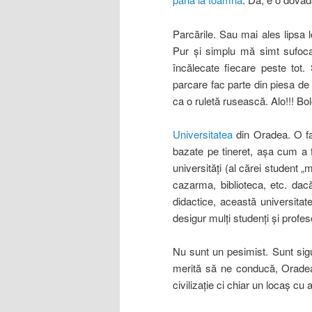
Parcările. Sau mai ales lipsa l
Pur şi simplu mă simt sufoca
încălecate fiecare peste tot. 
parcare fac parte din piesa de 
ca o ruletă rusească. Alo!!! Bo
Universitatea
din Oradea. O fat
bazate pe tineret, aşa cum a 
universităţi (al cărei student „
cazarma, biblioteca, etc. da
didactice, această universita
desigur mulţi studenţi şi profeso
Nu sunt un pesimist. Sunt si
merită să ne conducă, Oradea
civilizaţie ci chiar un locaş c