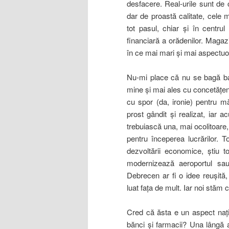
desfacere. Real-urile sunt de 
dar de proastă calitate, cele
tot pasul, chiar şi în centru
financiară a orădenilor. Magaz
în ce mai mari şi mai aspectu
Nu-mi place că nu se bagă bani
mine şi mai ales cu concetăţen
cu spor (da, ironie) pentru mă
prost gândit şi realizat, iar
trebuiască una, mai ocolitoare
pentru începerea lucrărilor. 
dezvoltării economice, ştiu t
modernizează aeroportul sau
Debrecen ar fi o idee reuşită,
luat
faţa de mult. Iar noi stăm c
Cred că ăsta e un aspect naţ
bănci şi farmacii? Una lângă a