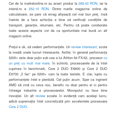
Cei de la marketonline.ro au acest produs la
269,43 RON
, iar la
intend.ro e
252.10 RON
. Dintre marile magazine online de
calculatoare, se pare că emag afişează cel mai bun preţ, însă
înainte de a face achiziţia e bine să verificaţi condiţiile de
transport, garanţie, returnare, etc. Pentru că poate coroborate
toate aceste aspecte vor da ca oportunitate mai bună un alt
magazin online.
Preţul e ok, să vedem performanţele. Un
review interesant
, scote
la iveală unele lucruri interesante. Astfel, în general performanţa
5200+ este doar puţin sub cea a lui Athlon 64 FX-62, procesor
cu
un preţ cu mult mai mare
. În schimb, procesoarele de la Intel
cuprinse în benchmark, Core 2 DUO E6600 şi Core 2 DUO
E6700 „îl fac” pe 5200+ cam la toate testele. E clar, lupta cu
performanţele Intel e pierdută. Cel puţin acum. Sper ca inginerii
AMD să vină cu ceva nou, benefic nu doar pentru ei ci pentru
întreaga industrie a procesoarelor. Monopolul nu face bine
inovaţiei. Un alt
review
scoate în evidenţă cam acelaşi lucru,
adică supremaţia Intel concretizată prin excelentele procesoare
Core 2 DUO
.