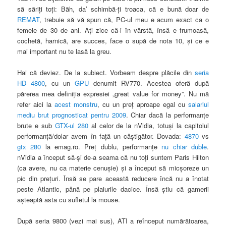
să săriţi toţi: Băh, da’ schimbă-ţi troaca, că e bună doar de
REMAT
, trebuie să vă spun că, PC-ul meu e acum exact ca o
femeie de 30 de ani. Aţi zice că-i în vârstă, însă e frumoasă,
cochetă, harnică, are succes, face o supă de nota 10, şi ce e
mai important nu te lasă la greu.
Hai că deviez. De la subiect. Vorbeam despre plăcile din
seria
HD 4800
, cu un
GPU
denumit RV770. Acestea oferă după
părerea mea definiţia expresiei „great value for money”. Nu mă
refer aici la
acest monstru
, cu un preţ aproape egal cu
salariul
mediu brut prognosticat pentru 2009
. Chiar dacă la performanţe
brute e sub
GTX-ul 280
al celor de la nVidia, totuşi la capitolul
performanţă/dolar avem în faţă un câştigător. Dovada:
4870
vs
gtx 280
la emag.ro. Preţ dublu, performanţe
nu chiar duble
.
nVidia a început să-şi de-a seama că nu toţi suntem Paris Hilton
(ca avere, nu ca materie cenuşie)
şi a început să micşoreze un
pic din preţuri. Însă se pare această reducere încă nu a înotat
peste Atlantic, până pe plaiurile dacice. Însă ştiu că gamerii
aşteaptă asta cu sufletul la mouse.
După seria 9800 (vezi mai sus), ATI a reînceput numărătoarea,