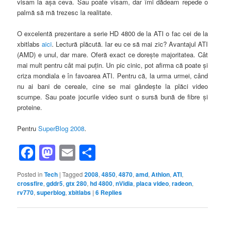
visam la aşa ceva. Sau poate visam, dar îmi dădeam repede o
palmă să mă trezesc la realitate.
O excelentă prezentare a serie HD 4800 de la ATI o fac cei de la
xbitlabs
aici
. Lectură plăcută. Iar eu ce să mai zic? Avantajul ATI
(AMD) e unul, dar mare. Oferă exact ce doreşte majoritatea. Cât
mai mult pentru cât mai puţin. Un pic cinic, pot afirma că poate şi
criza mondiala e în favoarea ATI. Pentru că, la urma urmei, când
nu ai bani de cereale, cine se mai gândeşte la plăci video
scumpe. Sau poate jocurile video sunt o sursă bună de fibre şi
proteine.
Pentru
SuperBlog 2008
.
Facebook
Mastodon
Email
Share
Posted in
Tech
|
Tagged
2008
,
4850
,
4870
,
amd
,
Athlon
,
ATI
,
crossfire
,
gddr5
,
gtx 280
,
hd 4800
,
nVidia
,
placa video
,
radeon
,
rv770
,
superblog
,
xbitlabs
|
6
Replies