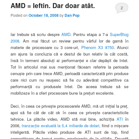
AMD = Ieftin. Dar doar atât.
2
Posted on
October 18, 2008
by
Dan Pop
Iar trebuie să scriu despre
AMD
. Pentru etapa a 7-a
SuperBlog
2008
. Am mai făcut un review pentru vârful lor de gamă în
materie de procesoare cu 3 core-uri,
Phenom X3 8750
. Atunci
am ajuns la concluzia că e destul de bun relativ la cât costă,
însă în termeni absoluţi ai performanţei e clar depăşit de Intel.
Tot în articolul mai sus menţionat făceam referire la perioada
cenuşie prin care trece AMD, perioadă caracterizată prin produse
care nici cum nu reuşesc să fie cu adevărat competitive ca
performanţă cu produsele Intel. De aceea trebuie să se
mobilizeze în a oferi procesoare bune la preţuri excelente.
Deci, în ceea ce priveşte procesoarele AMD, mă uit iniţial la preţ,
apoi să fie cât de cât ok în ceea ce priveşte caracteristicile
tehnice. La plăcile video, AMD stă mai bine, achiziţia
ATI
în
2006,
tranzacţie evaluată la 5,4 miliarde de dolari
, fiind o mişcare
inteligentă. Plăcile video produse de ATI sunt de top, fiind
competitoare de temut pentru omoloagele de la nVidia. Dovadă