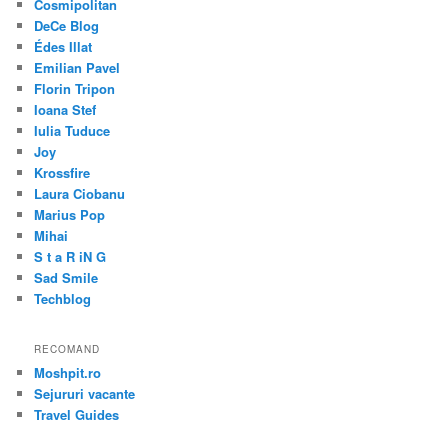
Cosmipolitan
DeCe Blog
Édes Illat
Emilian Pavel
Florin Tripon
Ioana Stef
Iulia Tuduce
Joy
Krossfire
Laura Ciobanu
Marius Pop
Mihai
S t a R iN G
Sad Smile
Techblog
RECOMAND
Moshpit.ro
Sejururi vacante
Travel Guides