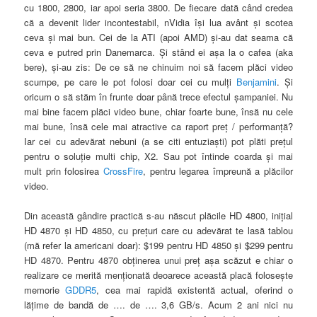
cu 1800, 2800, iar apoi seria 3800. De fiecare dată când credea
că a devenit lider incontestabil, nVidia îşi lua avânt şi scotea
ceva şi mai bun. Cei de la ATI (apoi AMD) şi-au dat seama că
ceva e putred prin Danemarca. Şi stând ei aşa la o cafea (aka
bere), şi-au zis: De ce să ne chinuim noi să facem plăci video
scumpe, pe care le pot folosi doar cei cu mulţi
Benjamini
. Şi
oricum o să stăm în frunte doar până trece efectul şampaniei. Nu
mai bine facem plăci video bune, chiar foarte bune, însă nu cele
mai bune, însă cele mai atractive ca raport preţ / performanţă?
Iar cei cu adevărat nebuni (a se citi entuziaşti) pot plăti preţul
pentru o soluţie multi chip, X2. Sau pot întinde coarda şi mai
mult prin folosirea
CrossFire
, pentru legarea împreună a plăcilor
video.
Din această gândire practică s-au născut plăcile HD 4800, iniţial
HD 4870 şi HD 4850, cu preţuri care cu adevărat te lasă tablou
(mă refer la americani doar): $199 pentru HD 4850 şi $299 pentru
HD 4870. Pentru 4870 obţinerea unui preţ aşa scăzut e chiar o
realizare ce merită menţionată deoarece această placă foloseşte
memorie
GDDR5
, cea mai rapidă existentă actual, oferind o
lăţime de bandă de …. de …. 3,6 GB/s. Acum 2 ani nici nu