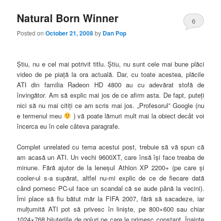
Natural Born Winner
6
Posted on
October 21, 2008
by
Dan Pop
Ştiu, nu e cel mai potrivit titlu. Ştiu, nu sunt cele mai bune plăci
video de pe piaţă la ora actuală. Dar, cu toate acestea, plăcile
ATI din familia Radeon HD 4800 au cu adevărat stofă de
învingător. Am să explic mai jos de ce afirm asta. De fapt, puteţi
nici să nu mai citiţi ce am scris mai jos. „Profesorul” Google (nu
e termenul meu
) vă poate lămuri mult mai la obiect decât voi
încerca eu în cele câteva paragrafe.
Complet unrelated cu tema acestui post, trebuie să vă spun că
am acasă un ATI. Un vechi 9600XT, care însă îşi face treaba de
minune. Fără ajutor de la leneşul Athlon XP 2200+ (pe care şi
cooler-ul s-a supărat, altfel nu-mi explic de ce de fiecare dată
când pornesc PC-ul face un scandal că se aude până la vecini).
Îmi place să fiu bătut măr la FIFA 2007, fără să sacadeze, iar
mulţumită ATI pot să privesc în linişte, pe 800×600 sau chiar
1024×768 bijuteriile de goluri pe care le primesc constant. Înainte