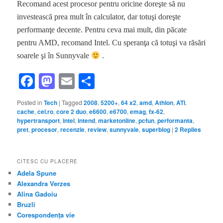
Recomand acest procesor pentru oricine doreşte să nu
investească prea mult în calculator, dar totuşi doreşte
performanţe decente. Pentru ceva mai mult, din păcate
pentru AMD, recomand Intel. Cu speranţa că totuşi va răsări
soarele şi în Sunnyvale
.
Facebook
Mastodon
Email
Share
Posted in
Tech
|
Tagged
2008
,
5200+
,
64 x2
,
amd
,
Athlon
,
ATI
,
cache
,
cel.ro
,
core 2 duo
,
e6600
,
e6700
,
emag
,
fx-62
,
hypertransport
,
intel
,
intend
,
marketonline
,
pcfun
,
performanta
,
pret
,
procesor
,
recenzie
,
review
,
sunnyvale
,
superblog
|
2
Replies
CITESC CU PLACERE
Adela Spune
Alexandra Verzes
Alina Gadoiu
Bruzli
Corespondența vie