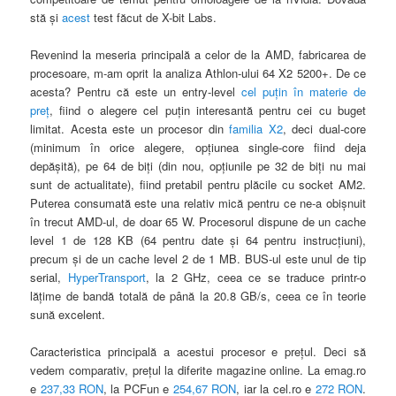
stă şi
acest
test făcut de X-bit Labs.
Revenind la meseria principală a celor de la AMD, fabricarea de
procesoare, m-am oprit la analiza Athlon-ului 64 X2 5200+. De ce
acesta
? Pentru c
ă este un entry-level
cel puţin în materie de
preţ
, fiind o alegere cel puţin interesantă pentru cei cu buget
limitat. Acesta este un procesor din
familia X2
, deci dual-core
(minimum în orice alegere, opţiunea single-core fiind deja
depăşită), pe 64 de biţi (din nou, opţiunile pe 32 de biţi nu mai
sunt de actualitate), fiind pretabil pentru plăcile cu socket AM2.
Puterea consumată este una relativ mică pentru ce ne-a obişnuit
în trecut AMD-ul, de doar 65 W. Procesorul dispune de un cache
level 1 de 128 KB (64 pentru date şi 64 pentru instrucţiuni),
precum şi de un cache level 2 de 1 MB. BUS-ul este unul de tip
serial,
HyperTransport
,
la 2 GHz, ceea ce se traduce printr-o
lăţime de bandă totală de până la 20.8 GB/s, ceea ce în teorie
sună excelent.
Caracteristica principală a acestui procesor e preţul. Deci să
vedem comparativ, preţul la diferite magazine online. La emag.ro
e
237,33 RON
, la PCFun e
254,67 RON
, iar la cel.ro e
272 RON
.