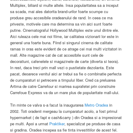
Multiplex, biliard si multe altele. Insa popularitatea sa a inceput
sa scada, mai ales datorita brand-urilor foarte scumpe cu
produse greu accesibile oradeanului de rand. In ceea ce ma
priveste, motivele care ma determina sa vin aici sunt foarte
putine. Cinematograful Hollywood Multiplex este unul dintre ele.
Aici ruleaza cele mai noi filme, iar calitatea vizionarii lor este in
general una foarte buna. Fiind si singurul cinema de calitate
ramas in oras este evident de ce atrage cei mai multi vizitatori in
mall. Alte magazine cat de cat accesibile sunt cele de
decoratiuni, cafenelele si magazinele de carte (diverta si teora).
In rest, daca treci prin mall vezi o pustietate dezolanta. Este
pacat, deoarece venitul aici ar trebui sa fie o combinatie perfecta
de cumparaturi si petrecere a timpului liber. Cred ca preluarea
Artima de catre Carrefour si marirea suprafetei prin construire
Carrefoue Express va da un mare plus de popularitate mall-ului.
Tin minte ce valva s-a facut la inaugurarea
Metro Oradea
in
2002. Toti oradenii mergeau la cumparaturi acolo, a fost primul
hypermarket ( de fapt e cash&carry ) din Oradea si a impresionat
pe multi. Apoi a urmat
Praktiker
, specializat pe produse de casa
si gradina. Oradea incepea sa fie tinta investitiilor de acest fel.