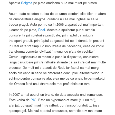
Aparitia
Selgros
pe piata oradeana nu a mai mirat pe nimeni.
Acum toate acestea sufera de pe urma pierderii clientilor. In afara
de cumparaturile en-gros, oradenii nu se mai inghesuie sa le
treaca pragul. Asta pentru ca in 2006 a aparut cel mai important
jucator de pe piata,
Real
. Acesta a spulberat pur si simplu
concurenta prin preturile practicate, prin faptul ca asigura
transport gratuit, prin faptul ca gaseai tot ce iti doreai. In prezent
in Real este tot timpul o imbulzeala de nedescris, ceea ce ironic
transforma comertul civilizat intr-unul de piata de vechituri.
Certuri, inghesuiala in masinile puse la dispozitie, carucioare
langa carucioare printre rafturile stramte ca sa intre cat mai multe
produse. De mult mi s-a acrit de Real, iar faptul ca mai merg
acolo din cand in cand se datoreaza doar lipsei alternativelor. In
schimb pentru companie afacerea merge ca unsa, hypermarketul
din Oradea fiind unul dintre cele mai profitabile din tara.
In 2007 a mai aparut un brand, de data aceasta unul romanesc.
2
Este vorba de
PIC
. Este un hypermarket mare (10000 m
),
aranjat, cu spatii mari intre rafturi, cu transport gratuit … insa
aproape gol. Motivul e pretul produselor, semnificativ mai mare