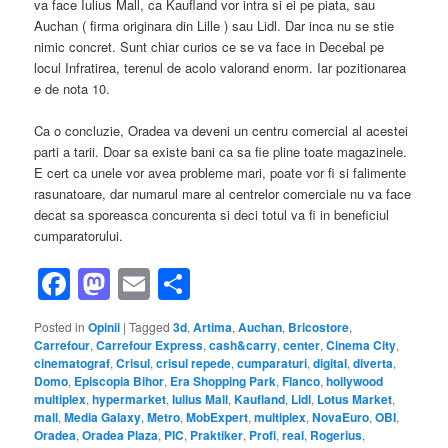
va face Iulius Mall, ca Kaufland vor intra si ei pe piata, sau
Auchan ( firma originara din Lille ) sau Lidl. Dar inca nu se stie
nimic concret. Sunt chiar curios ce se va face in Decebal pe
locul Infratirea, terenul de acolo valorand enorm. Iar pozitionarea
e de nota 10.
Ca o concluzie, Oradea va deveni un centru comercial al acestei
parti a tarii. Doar sa existe bani ca sa fie pline toate magazinele.
E cert ca unele vor avea probleme mari, poate vor fi si falimente
rasunatoare, dar numarul mare al centrelor comerciale nu va face
decat sa sporeasca concurenta si deci totul va fi in beneficiul
cumparatorului.
Facebook
Mastodon
Email
Share
Posted in
Opinii
|
Tagged
3d
,
Artima
,
Auchan
,
Bricostore
,
Carrefour
,
Carrefour Express
,
cash&carry
,
center
,
Cinema City
,
cinematograf
,
Crisul
,
crisul repede
,
cumparaturi
,
digital
,
diverta
,
Domo
,
Episcopia Bihor
,
Era Shopping Park
,
Flanco
,
hollywood
multiplex
,
hypermarket
,
Iulius Mall
,
Kaufland
,
Lidl
,
Lotus Market
,
mall
,
Media Galaxy
,
Metro
,
MobExpert
,
multiplex
,
NovaEuro
,
OBI
,
Oradea
,
Oradea Plaza
,
PIC
,
Praktiker
,
Profi
,
real
,
Rogerius
,