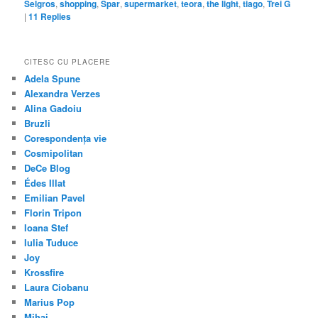
Selgros
,
shopping
,
Spar
,
supermarket
,
teora
,
the light
,
tiago
,
Trei G
|
11
Replies
CITESC CU PLACERE
Adela Spune
Alexandra Verzes
Alina Gadoiu
Bruzli
Corespondența vie
Cosmipolitan
DeCe Blog
Édes Illat
Emilian Pavel
Florin Tripon
Ioana Stef
Iulia Tuduce
Joy
Krossfire
Laura Ciobanu
Marius Pop
Mihai