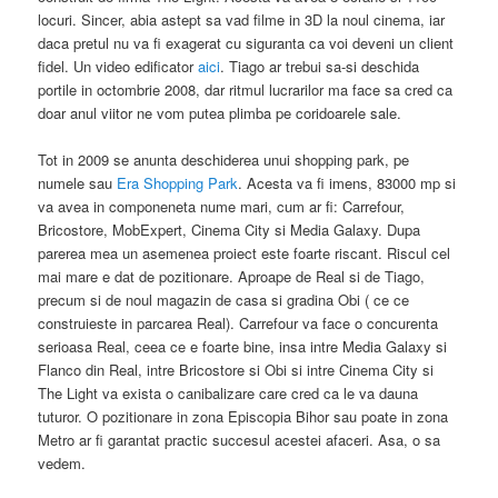
locuri. Sincer, abia astept sa vad filme in 3D la noul cinema, iar
daca pretul nu va fi exagerat cu siguranta ca voi deveni un client
fidel. Un video edificator
aici
. Tiago ar trebui sa-si deschida
portile in octombrie 2008, dar ritmul lucrarilor ma face sa cred ca
doar anul viitor ne vom putea plimba pe coridoarele sale.
Tot in 2009 se anunta deschiderea unui shopping park, pe
numele sau
Era Shopping Park
. Acesta va fi imens, 83000 mp si
va avea in componeneta nume mari, cum ar fi: Carrefour,
Bricostore, MobExpert, Cinema City si Media Galaxy. Dupa
parerea mea un asemenea proiect este foarte riscant. Riscul cel
mai mare e dat de pozitionare. Aproape de Real si de Tiago,
precum si de noul magazin de casa si gradina Obi ( ce ce
construieste in parcarea Real). Carrefour va face o concurenta
serioasa Real, ceea ce e foarte bine, insa intre Media Galaxy si
Flanco din Real, intre Bricostore si Obi si intre Cinema City si
The Light va exista o canibalizare care cred ca le va dauna
tuturor. O pozitionare in zona Episcopia Bihor sau poate in zona
Metro ar fi garantat practic succesul acestei afaceri. Asa, o sa
vedem.