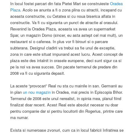
In locul fostei parcari din fata Pietei Mari se construieste
Oradea
Plaza
. Acolo se anunta a fi o zona plina cu atractii, incepand cu
aceasta constructie, cu Cetatea si cu noua biserica aflata in
constructie. Va fi cu siguranta un punct de atractie al orasului.
Revenind la Oradea Plaza, aceasta va avea un supermarket
Spar, un magazin Domo (sincer, eu asta astept cel mai mult), un
restaurant si o cafenea. In plus vor fi birouri si o parcare
subterana. Designul cladirii va trebui sa fie unul de exceptie,
zona in care este situat impunand acest lucru. Acest concept de
plaza este des intalnit in orasele europene, deci sunt sigur ca si
pe la noi va avea succes. Din pacate termenul de predare din
2008 va fi cu siguranta depasit.
La aceste “provocari” Real nu sta cu mainile in san. Germanii au
in plan
un nou magazin
in Oradea, mai precis in Episcopia Bihor.
Termenul de 2008 este unul nerealist, in opinia mea, planul fiind
finalizat doar recent. Acest Real este absolut necesar nu doar
pentru companie dar si pentru locuitorii din Rogerius, printre care
ma numar.
Exista si numeroase zvonuri, cum ca in locul fabricii Infratirea se