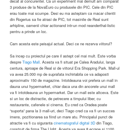
decat al concurentei. Ca un experiment mai demult am comparat
3 produse de la NovaEuro cu produsele din PIC. Cele din PIC
erau toate mai scumpe. Desi eu ma asteptam ca macar clientii
din Rogerius sa fie atrasi de PIC, tot masinile de Real sunt
arhipline, oamenii chiar actionand intr-un mod neanderthal-listic
pentru a prinde un loc.
Cam acesta este peisajul actual. Deci ce ne rezerva viitorul?
Sa incep cu proiectul pe care il astept cel mai mult. Este vorba
despre
Tiago Mall
. Acesta va fi situat pe Calea Aradului, langa
centura, aproape de Real si de viitorul Era Shopping Park. Mall-ul
va avea 25.000 mp de suprafata inchiriabila ce va adaposti
aproximativ 150 de magazine. Intotdeauna voi prefera un mall in
dauna unui hypermarket, chiar daca una din ancorele unui mall
va fi intotdeauna un hypermarket. Dar un mall este altceva. Este
si un loc de distractie, de petrecere a timpului liber, cu
restaurante, cafenele si cinema. Eu cred ca Oradea poate
“suporta” pana la 3 mall-uri, deci Tiago cred ca va fi un succes
imens, pozitionarea sa fiind un mare atu. Principalul punct de
atractie va fi cu siguranta
cinematograful digital 3D
din Tiago,
construit de firma The LIght. Acesta va avea 8 ecrane si 1100