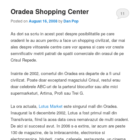
Oradea Shopping Center
11
Posted on
August 16, 2008
by
Dan Pop
As dori sa scriu in acest post despre posibilitatile pe care
oradenii le au acum pentru a face un shopping civilizat, dar mai
ales despre viitoarele centre care vor aparea si care vor creste
semnificativ metrii patrati de spatii comerciale din orasul de pe
Crisul Repede.
Inainte de 2002, comertul din Oradea era departe de a fi unul
civilizat. Poate doar exceptand magaziulul Crisul, restul erau
doar celebrele ABC-uri de la parterul blocurilor sau alte mici
supermarketuri, Artima, Profi sau Trei G.
La ora actuala,
Lotus Market
este singurul mall din Oradea.
Inaugurat la 6 decembrie 2002, Lotus a fost primul mall din
Transilvania, fiind la acea data ceva nemaivazut de multi oradeni.
De aici si succesul avut. In 2006 s-a extins, iar acum are peste
130 de magazine, de la imbracaminte, electronice si
electrocasnice, bijuterii, carte, cafenele, restaurante, un cinema