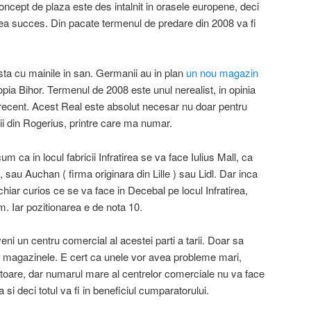
ncept de plaza este des intalnit in orasele europene, deci
avea succes. Din pacate termenul de predare din 2008 va fi
sta cu mainile in san. Germanii au in plan
un nou magazin
pia Bihor. Termenul de 2008 este unul nerealist, in opinia
r recent. Acest Real este absolut necesar nu doar pentru
ii din Rogerius, printre care ma numar.
 ca in locul fabricii Infratirea se va face Iulius Mall, ca
a, sau Auchan ( firma originara din Lille ) sau Lidl. Dar inca
chiar curios ce se va face in Decebal pe locul Infratirea,
. Iar pozitionarea e de nota 10.
i un centru comercial al acestei parti a tarii. Doar sa
te magazinele. E cert ca unele vor avea probleme mari,
natoare, dar numarul mare al centrelor comerciale nu va face
i deci totul va fi in beneficiul cumparatorului.