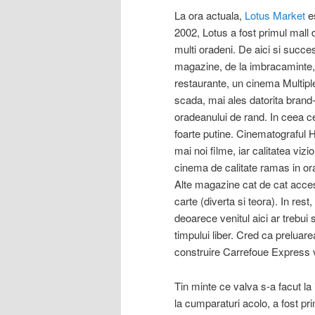
La ora actuala,
Lotus Market
es
2002, Lotus a fost primul mall 
multi oradeni. De aici si succe
magazine, de la imbracaminte, el
restaurante, un cinema Multiplex
scada, mai ales datorita brand
oradeanului de rand. In ceea c
foarte putine. Cinematograful H
mai noi filme, iar calitatea vizi
cinema de calitate ramas in oras
Alte magazine cat de cat acces
carte (diverta si teora). In res
deoarece venitul aici ar trebui
timpului liber. Cred ca preluar
construire Carrefoue Express v
Tin minte ce valva s-a facut l
la cumparaturi acolo, a fost p