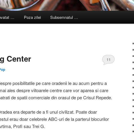
nvatat …
Poza zilei
Subsemnatul …
g Center
11
Pop
despre posibilitatile pe care oradenii le au acum pentru a
 mai ales despre viitoarele centre care vor aparea si care
patrati de spatii comerciale din orasul de pe Crisul Repede.
radea era departe de a fi unul civilizat. Poate doar
stul erau doar celebrele ABC-uri de la parterul blocurilor
rtima, Profi sau Trei G.