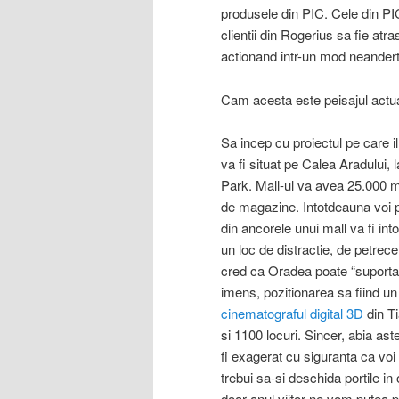
produsele din PIC. Cele din 
clientii din Rogerius sa fie atr
actionand intr-un mod neanderth
Cam acesta este peisajul actua
Sa incep cu proiectul pe care i
va fi situat pe Calea Aradului,
Park. Mall-ul va avea 25.000 m
de magazine. Intotdeauna voi p
din ancorele unui mall va fi in
un loc de distractie, de petrece
cred ca Oradea poate “suporta”
imens, pozitionarea sa fiind un
cinematograful digital 3D
din Ti
si 1100 locuri. Sincer, abia ast
fi exagerat cu siguranta ca voi 
trebui sa-si deschida portile i
doar anul viitor ne vom putea p