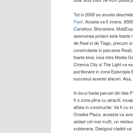
Tot in 2009 se anunta deschid
Park
. Acesta va fi imens, 830
Carrefour, Bricostore, MobExp
asemenea proiect este foarte r
de Real si de Tiago, precum si
construieste in parcarea Real)
foarte bine, insa intre Media Ga
Cinema City si The Light va exi
pozitionare in zona Episcopia B
succesul acestei afaceri. Asa
In locul fostei parcari din fata
fi o zona plina cu atractii, in
aflata in constructie. Va fi cu 
Oradea Plaza, aceasta va ave
astept cel mai mult), un restaur
subterana. Designul cladirii va 