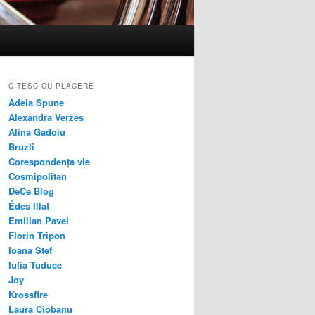
CITESC CU PLACERE
Adela Spune
Alexandra Verzes
Alina Gadoiu
Bruzli
Corespondența vie
Cosmipolitan
DeCe Blog
Édes Illat
Emilian Pavel
Florin Tripon
Ioana Stef
Iulia Tuduce
Joy
Krossfire
Laura Ciobanu