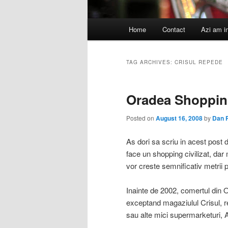
Main
Home
Contact
Azi am i
menu
TAG ARCHIVES:
CRISUL REPEDE
Oradea Shoppin
Posted on
August 16, 2008
by
Dan 
As dori sa scriu in acest post 
face un shopping civilizat, dar
vor creste semnificativ metrii 
Inainte de 2002, comertul din O
exceptand magaziulul Crisul, re
sau alte mici supermarketuri, A