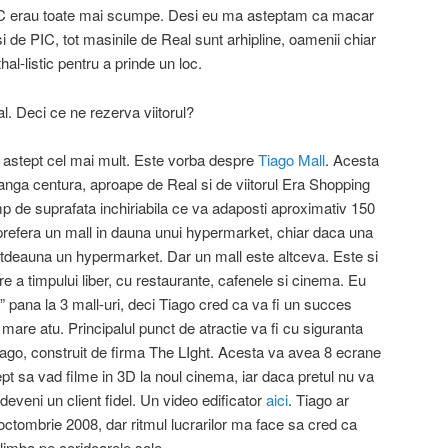
PIC erau toate mai scumpe. Desi eu ma asteptam ca macar
asi de PIC, tot masinile de Real sunt arhipline, oamenii chiar
al-listic pentru a prinde un loc.
l. Deci ce ne rezerva viitorul?
l astept cel mai mult. Este vorba despre
Tiago Mall
. Acesta
 langa centura, aproape de Real si de viitorul Era Shopping
p de suprafata inchiriabila ce va adaposti aproximativ 150
refera un mall in dauna unui hypermarket, chiar daca una
totdeauna un hypermarket. Dar un mall este altceva. Este si
re a timpului liber, cu restaurante, cafenele si cinema. Eu
 pana la 3 mall-uri, deci Tiago cred ca va fi un succes
 mare atu. Principalul punct de atractie va fi cu siguranta
ago, construit de firma The LIght. Acesta va avea 8 ecrane
ept sa vad filme in 3D la noul cinema, iar daca pretul nu va
deveni un client fidel. Un video edificator
aici
. Tiago ar
n octombrie 2008, dar ritmul lucrarilor ma face sa cred ca
limba pe coridoarele sale.