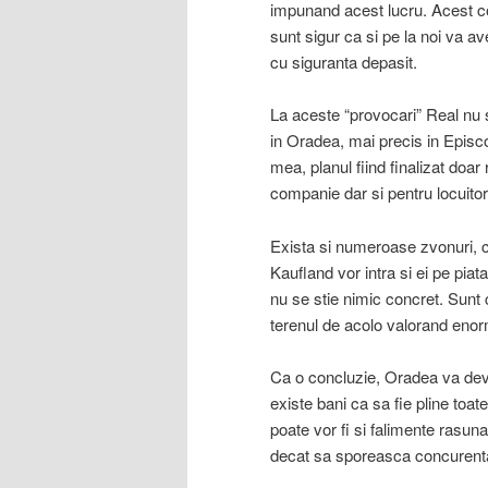
impunand acest lucru. Acest co
sunt sigur ca si pe la noi va 
cu siguranta depasit.
La aceste “provocari” Real nu 
in Oradea, mai precis in Episco
mea, planul fiind finalizat doa
companie dar si pentru locuitor
Exista si numeroase zvonuri, cum
Kaufland vor intra si ei pe piat
nu se stie nimic concret. Sunt 
terenul de acolo valorand enorm
Ca o concluzie, Oradea va deven
existe bani ca sa fie pline toa
poate vor fi si falimente rasu
decat sa sporeasca concurenta s