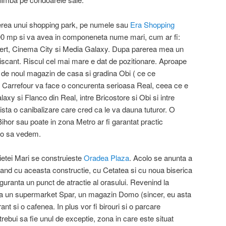
erea unui shopping park, pe numele sau
Era Shopping
00 mp si va avea in componeneta nume mari, cum ar fi:
ert, Cinema City si Media Galaxy. Dupa parerea mea un
iscant. Riscul cel mai mare e dat de pozitionare. Aproape
 de noul magazin de casa si gradina Obi ( ce ce
. Carrefour va face o concurenta serioasa Real, ceea ce e
laxy si Flanco din Real, intre Bricostore si Obi si intre
sta o canibalizare care cred ca le va dauna tuturor. O
ihor sau poate in zona Metro ar fi garantat practic
, o sa vedem.
 Pietei Mari se construieste
Oradea Plaza
. Acolo se anunta a
cepand cu aceasta constructie, cu Cetatea si cu noua biserica
siguranta un punct de atractie al orasului. Revenind la
a un supermarket Spar, un magazin Domo (sincer, eu asta
ant si o cafenea. In plus vor fi birouri si o parcare
trebui sa fie unul de exceptie, zona in care este situat