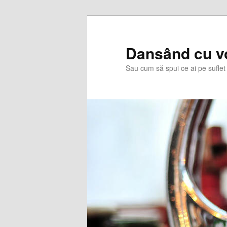
Skip
Skip
to
to
primary
secondary
Dansând cu v
content
content
Sau cum să spui ce ai pe suflet