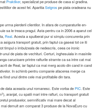
rmat
Praktiker
, specializat pe produse de casa si gradina.
titiilor de acest fel. Aparitia
Selgros
pe piata oradeana nu
 urma pierderii clientilor. In afara de cumparaturile en-
uie sa le treaca pragul. Asta pentru ca in 2006 a aparut cel
ata,
Real
. Acesta a spulberat pur si simplu concurenta prin
ca asigura transport gratuit, prin faptul ca gaseai tot ce iti
 tot timpul o imbulzeala de nedescris, ceea ce ironic
tr-unul de piata de vechituri. Certuri, inghesuiala in masinile
anga carucioare printre rafturile stramte ca sa intre cat mai
acrit de Real, iar faptul ca mai merg acolo din cand in cand
nativelor. In schimb pentru companie afacerea merge ca
fiind unul dintre cele mai profitabile din tara.
, de data aceasta unul romanesc. Este vorba de
PIC
. Este
m
), aranjat, cu spatii mari intre rafturi, cu transport gratuit
2
pretul produselor, semnificativ mai mare decat al
t mai demult am comparat 3 produse de la NovaEuro cu