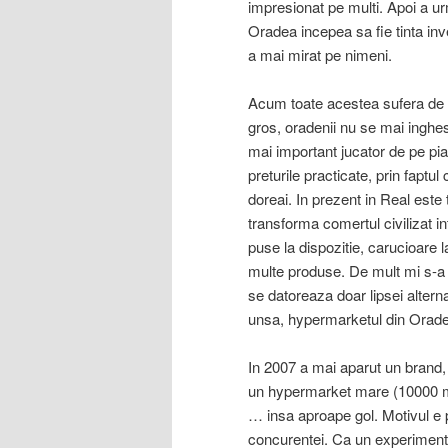
impresionat pe multi. Apoi a u
Oradea incepea sa fie tinta inves
a mai mirat pe nimeni.
Acum toate acestea sufera de pe
gros, oradenii nu se mai inghes
mai important jucator de pe pi
preturile practicate, prin faptul 
doreai. In prezent in Real este
transforma comertul civilizat in
puse la dispozitie, carucioare l
multe produse. De mult mi s-a 
se datoreaza doar lipsei alter
unsa, hypermarketul din Oradea 
In 2007 a mai aparut un brand
un hypermarket mare (10000 
… insa aproape gol. Motivul e 
concurentei. Ca un experimen