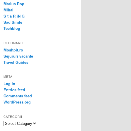
Marius Pop
Mihai
S t a R iN G
Sad Smile
Techblog
RECOMAND
Moshpit.ro
Sejururi vacante
Travel Guides
META
Log in
Entries feed
Comments feed
WordPress.org
CATEGORII
Categorii