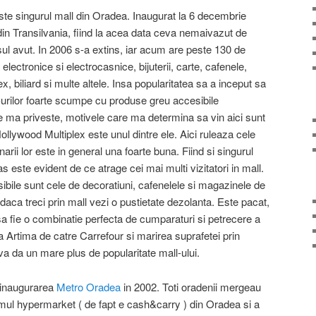
te singurul mall din Oradea. Inaugurat la 6 decembrie
din Transilvania, fiind la acea data ceva nemaivazut de
sul avut. In 2006 s-a extins, iar acum are peste 130 de
ectronice si electrocasnice, bijuterii, carte, cafenele,
, biliard si multe altele. Insa popularitatea sa a inceput sa
-urilor foarte scumpe cu produse greu accesibile
e ma priveste, motivele care ma determina sa vin aici sunt
ollywood Multiplex este unul dintre ele. Aici ruleaza cele
onarii lor este in general una foarte buna. Fiind si singurul
 este evident de ce atrage cei mai multi vizitatori in mall.
ibile sunt cele de decoratiuni, cafenelele si magazinele de
t, daca treci prin mall vezi o pustietate dezolanta. Este pacat,
 sa fie o combinatie perfecta de cumparaturi si petrecere a
ea Artima de catre Carrefour si marirea suprafetei prin
a da un mare plus de popularitate mall-ului.
a inaugurarea
Metro Oradea
in 2002. Toti oradenii mergeau
rimul hypermarket ( de fapt e cash&carry ) din Oradea si a