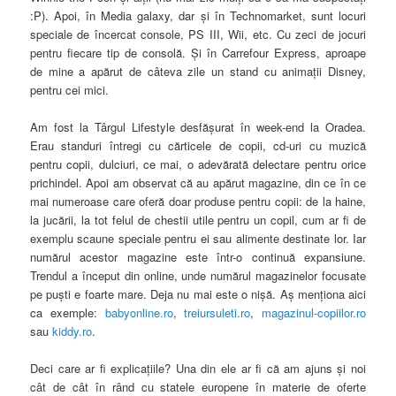
:P). Apoi, în Media galaxy, dar şi în Technomarket, sunt locuri
speciale de încercat console, PS III, Wii, etc. Cu zeci de jocuri
pentru fiecare tip de consolă. Şi în Carrefour Express, aproape
de mine a apărut de câteva zile un stand cu animaţii Disney,
pentru cei mici.
Am fost la Târgul Lifestyle desfăşurat în week-end la Oradea.
Erau standuri întregi cu cărticele de copii, cd-uri cu muzică
pentru copii, dulciuri, ce mai, o adevărată delectare pentru orice
prichindel. Apoi am observat că au apărut magazine, din ce în ce
mai numeroase care oferă doar produse pentru copii: de la haine,
la jucării, la tot felul de chestii utile pentru un copil, cum ar fi de
exemplu scaune speciale pentru ei sau alimente destinate lor. Iar
numărul acestor magazine este într-o continuă expansiune.
Trendul a început din online, unde numărul magazinelor focusate
pe puşti e foarte mare. Deja nu mai este o nişă. Aş menţiona aici
ca exemple:
babyonline.ro
,
treiursuleti.ro
,
magazinul-copiilor.ro
sau
kiddy.ro
.
Deci care ar fi explicaţiile? Una din ele ar fi că am ajuns şi noi
cât de cât în rând cu statele europene în materie de oferte