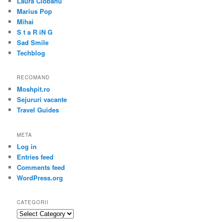
Laura Ciobanu
Marius Pop
Mihai
S t a R iN G
Sad Smile
Techblog
RECOMAND
Moshpit.ro
Sejururi vacante
Travel Guides
META
Log in
Entries feed
Comments feed
WordPress.org
CATEGORII
Categorii