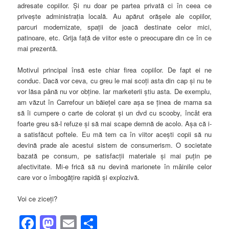
adresate copiilor. Şi nu doar pe partea privată ci în ceea ce
priveşte administraţia locală. Au apărut orăşele ale copiilor,
parcuri modernizate, spaţii de joacă destinate celor mici,
patinoare, etc. Grija faţă de viitor este o preocupare din ce în ce
mai prezentă.
Motivul principal însă este chiar firea copiilor. De fapt ei ne
conduc. Dacă vor ceva, cu greu le mai scoţi asta din cap şi nu te
vor lăsa până nu vor obţine. Iar marketerii ştiu asta. De exemplu,
am văzut în Carrefour un băieţel care aşa se ţinea de mama sa
să îi cumpere o carte de colorat şi un dvd cu scooby, încât era
foarte greu să-l refuze şi să mai scape demnă de acolo. Aşa că i-
a satisfăcut poftele. Eu mă tem ca în viitor aceşti copii să nu
devină prade ale acestui sistem de consumerism. O societate
bazată pe consum, pe satisfacţii materiale şi mai puţin pe
afectivitate. Mi-e frică să nu devină marionete în mâinile celor
care vor o îmbogăţire rapidă şi explozivă.
Voi ce ziceţi?
Facebook
Mastodon
Email
Share