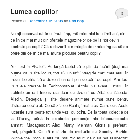
Lumea copiilor
3
Posted on
December 16, 2008
by
Dan Pop
Nu aţi observat că în ultimul timp, mă refer aici la ultimii ani, din
ce în ce mai mult din ofertele magazinelor de pe la noi devin
centrate pe copii? Că a devenit o strategie de marketing ca să se
ofere din ce în ce mai multe produse pentru copii?
Am fost in PIC ieri. Pe lângă faptul că e plin de jucării (deşi mai
puţine ca în alte locuri, totuşi), un raft întreg de cărţi care erau în
trecut beletristică a devenit un raft plin de cărţi de copii. Am fost
în zilele trecute la Technomarket. Acolo nu aveau jucării, în
schimb un raft imens era doar cu dvd-uri cu Albă ca Zăpada,
Aladin, Degeţica
şi alte desene animate numai bune pentru
distrarea copilului. Ce să zic de Real şi mai ales Carrefour. Acolo
jucăriile sunt peste tot unde vezi cu ochii. De la toată colecţia de
la Disney, până la celebrele personaje ale binecunoscutei
animaţii Madagascar: Alex, Marty, Melman, Gloria şi preferaţii
mei, pinguinii. Ce să mai zic de dvd-urile cu Scooby, Barbie,
Winnie the Pooh şi alţii (nu mai zic mulţi că o să mă suspectaţi