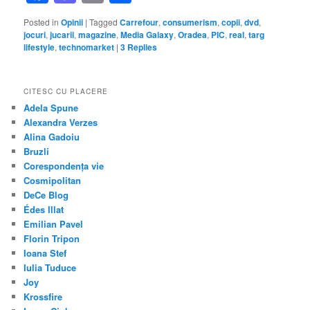
Posted in
Opinii
|
Tagged
Carrefour
,
consumerism
,
copii
,
dvd
,
jocuri
,
jucarii
,
magazine
,
Media Galaxy
,
Oradea
,
PIC
,
real
,
targ
lifestyle
,
technomarket
|
3
Replies
CITESC CU PLACERE
Adela Spune
Alexandra Verzes
Alina Gadoiu
Bruzli
Corespondența vie
Cosmipolitan
DeCe Blog
Édes Illat
Emilian Pavel
Florin Tripon
Ioana Stef
Iulia Tuduce
Joy
Krossfire